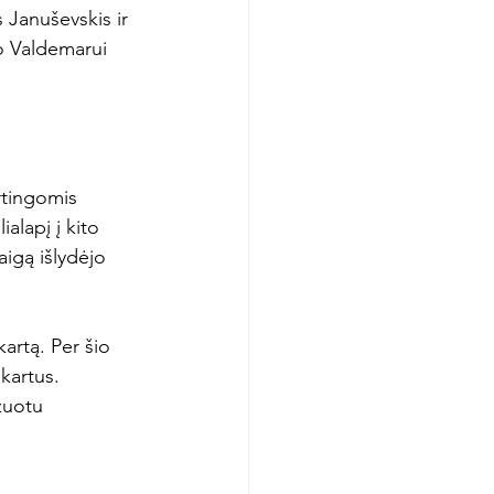
 Januševskis ir 
o Valdemarui 
rtingomis 
alapį į kito 
igą išlydėjo 
artą. Per šio 
kartus. 
zuotu 