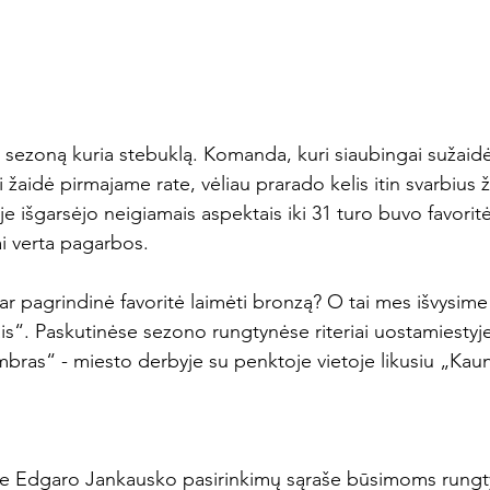
sezoną kuria stebuklą. Komanda, kuri siaubingai sužaid
 žaidė pirmajame rate, vėliau prarado kelis itin svarbius ž
e išgarsėjo neigiamais aspektais iki 31 turo buvo favoritė
i verta pagarbos.

ar pagrindinė favoritė laimėti bronzą? O tai mes išvysime
s“. Paskutinėse sezono rungtynėse riteriai uostamiestyje
bras“ - miesto derbyje su penktoje vietoje likusiu „Kauno
e Edgaro Jankausko pasirinkimų sąraše būsimoms rung