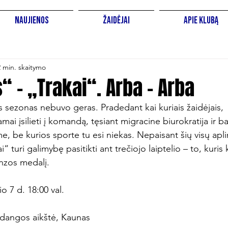
Naujienos
Žaidėjai
Apie Klubą
2 min. skaitymo
 – „Trakai“. Arba – Arba
s sezonas nebuvo geras. Pradedant kai kuriais žaidėjais, 
ai įsilieti į komandą, tęsiant migracine biurokratija ir ba
, be kurios sporte tu esi niekas. Nepaisant šių visų apli
ai“ turi galimybę pasitikti ant trečiojo laiptelio – to, kuri
zos medalį.

o 7 d. 18:00 val.

 dangos aikštė, Kaunas
