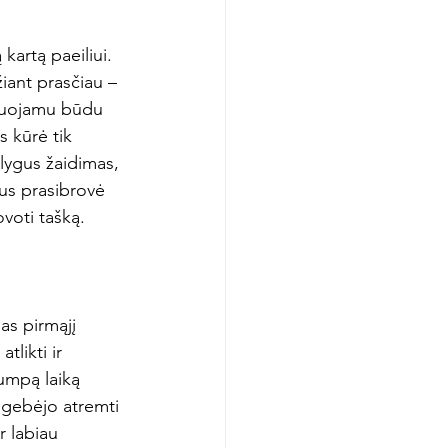
kartą paeiliui. 
iant prasčiau – 
zduojamu būdu 
 kūrė tik 
lygus žaidimas, 
us prasibrovė 
oti tašką.

as pirmąjį 
likti ir 
umpą laiką 
sugebėjo atremti 
r labiau 