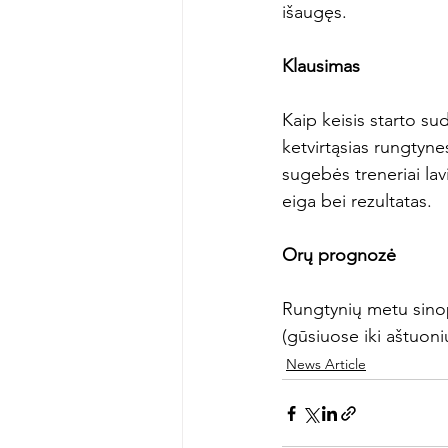
išaugęs.

Klausimas
Kaip keisis starto s
ketvirtąsias rungtyn
sugebės treneriai lavi
eiga bei rezultatas.

Orų prognozė
Rungtynių metu sinop
(gūsiuose iki aštuoni
News Article