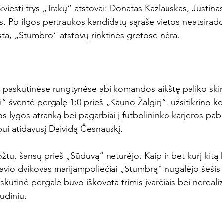
škviesti trys „Trakų“ atstovai: Donatas Kazlauskas, Justinas
 Po ilgos pertraukos kandidatų sąraše vietos neatsirad
sta, „Stumbro“ atstovų rinktinės gretose nėra.

e paskutinėse rungtynėse abi komandos aikštę paliko ski
 šventė pergalę 1:0 prieš „Kauno Žalgirį“, užsitikrino keli
lygos atranką bei pagarbiai į futbolininko karjeros paba
ui atidavusį Deividą Česnauskį.

tu, šansų prieš „Sūduvą“ neturėjo. Kaip ir bet kurį kitą k
avio dvikovas marijampoliečiai „Stumbrą“ nugalėjo šešis 
skutinė pergalė buvo iškovota trimis įvarčiais bei nereali
diniu.
