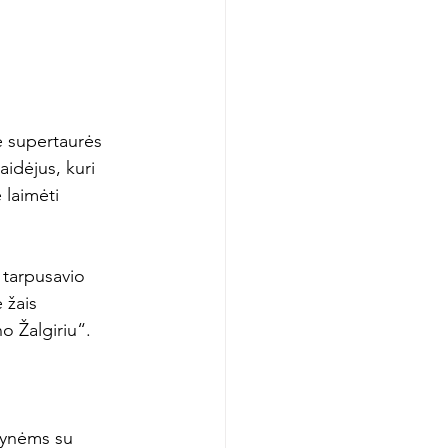
ė supertaurės 
aidėjus, kuri 
 laimėti 
 tarpusavio 
 žais 
 Žalgiriu“.

tynėms su 