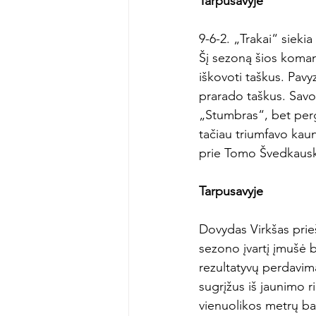
Tarpusavyje
9-6-2. „Trakai“ siekia
Šį sezoną šios komand
iškovoti taškus. Pav
prarado taškus. Savo 
„Stumbras“, bet perg
tačiau triumfavo kau
prie Tomo Švedkausko 
Tarpusavyje
Dovydas Virkšas prie
sezono įvartį įmušė b
rezultatyvų perdavim
sugrįžus iš jaunimo r
vienuolikos metrų bau