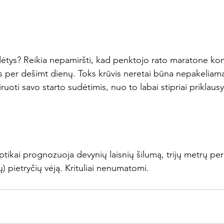
udėtys? Reikia nepamiršti, kad penktojo rato maratone ko
es per dešimt dienų. Toks krūvis neretai būna nepakeliama
ruoti savo starto sudėtimis, nuo to labai stipriai priklausy
tikai prognozuoja devynių laisnių šilumą, trijų metrų pe
ų) pietryčių vėją. Krituliai nenumatomi.