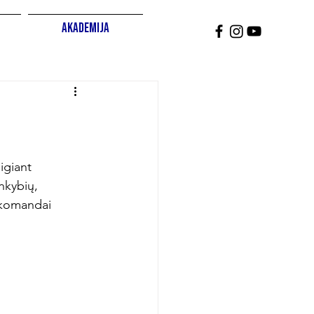
Akademija
igiant 
nkybių, 
s komandai 