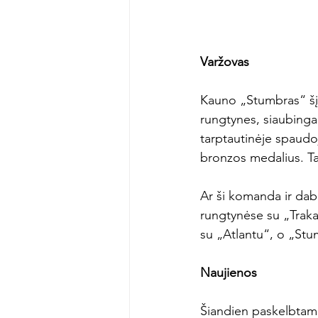
Varžovas
Kauno „Stumbras“ šį 
rungtynes, siaubingai
tarptautinėje spaudoj
bronzos medalius. Ta
Ar ši komanda ir dab
rungtynėse su „Trakai
su „Atlantu“, o „Stum
Naujienos
Šiandien paskelbtam