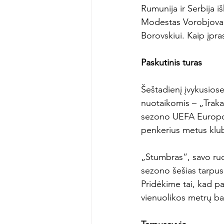
Rumunija ir Serbija i
Modestas Vorobjovas.
Borovskiui. Kaip įpra
Paskutinis turas
Šeštadienį įvykusios
nuotaikomis – „Trakai“
sezono UEFA Europos 
penkerius metus klub
„Stumbras“, savo ruož
sezono šešias tarpus
Pridėkime tai, kad pa
vienuolikos metrų bau