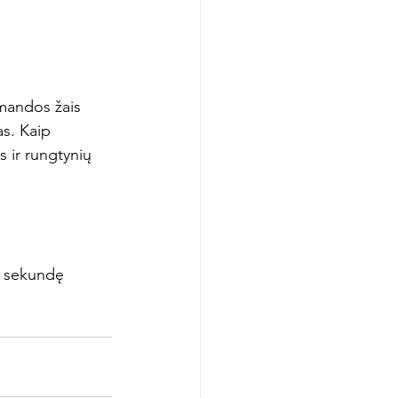
mandos žais 
s. Kaip 
s ir rungtynių 
r sekundę 