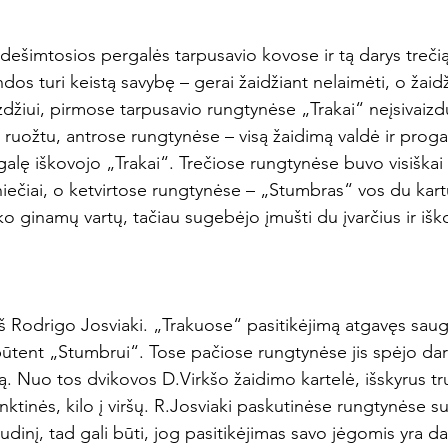
 dešimtosios pergalės tarpusavio kovose ir tą darys trečią 
os turi keistą savybę – gerai žaidžiant nelaimėti, o žaidž
yzdžiui, pirmose tarpusavio rungtynėse „Trakai“ neįsivai
ruožtu, antrose rungtynėse – visą žaidimą valdė ir progas
alę iškovojo „Trakai“. Trečiose rungtynėse buvo visiškai 
niečiai, o ketvirtose rungtynėse – „Stumbras“ vos du kart
ginamų vartų, tačiau sugebėjo įmušti du įvarčius ir iškov
š Rodrigo Josviaki. „Trakuose“ pasitikėjimą atgavęs saug
ūtent „Stumbrui“. Tose pačiose rungtynėse jis spėjo dar at
ą. Nuo tos dvikovos D.Virkšo žaidimo kartelė, išskyrus tr
inktinės, kilo į viršų. R.Josviaki paskutinėse rungtynėse 
dinį, tad gali būti, jog pasitikėjimas savo jėgomis yra da