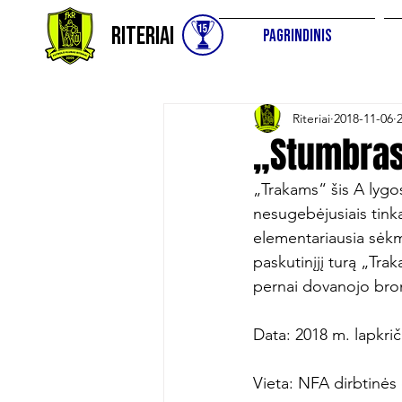
Riteriai
Pagrindinis
Riteriai
2018-11-06
„Stumbras“
„Trakams“ šis A lygo
nesugebėjusiais tinkam
elementariausia sėkme
paskutinįjį turą „Trak
pernai dovanojo bron
Data: 2018 m. lapkriči
Vieta: NFA dirbtinės