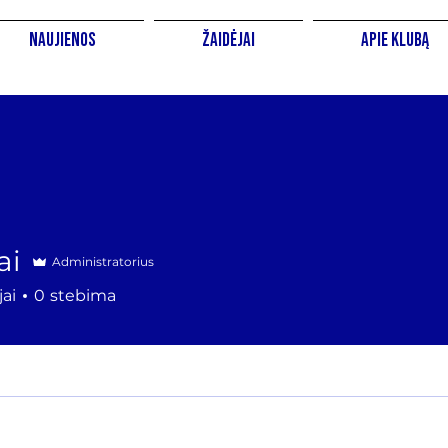
Naujienos
Žaidėjai
Apie Klubą
ai
Administratorius
ai
0
stebima