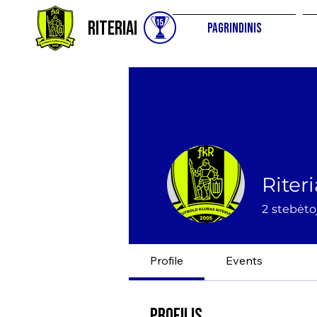
Riteriai
Pagrindinis
Riteri
2
stebėtoj
Profile
Events
Profilis