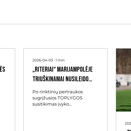
2026-04-03
∙
1
min
nės
„Riteriai“ Marijampolėje
triuškinamai nusileido
„Sūduvai“
Po rinktinių pertraukos
sugrįžusios TOPLYGOS
susitikimas įvyko
Marijampolėje, kur 7-
ojo turo starte vietos
„Sūduva“ ginklus
202
surėmė su Vilniaus