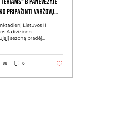
iteriams“ B Panevėžyje
ko pripažinti varžovų
ranašumą
nktadienį Lietuvos II
gos A diviziono
ująjį sezoną pradėjo
iterių“ B komanda,
ri pirmosiose
ngtynėse išvykoje po
aklios kovos 1:2
98
0
sileido „Panevėžio“
ekipai. FK
anevėžys“ foto
sitikimas svečiams
asidėjo sunkiai – jau
ąją minutę
mininkai išsiveržė į
ekį. Vis dėlto,
teriai“ B greitai
reagavo į praleistą
rtį ir nepasimetė.