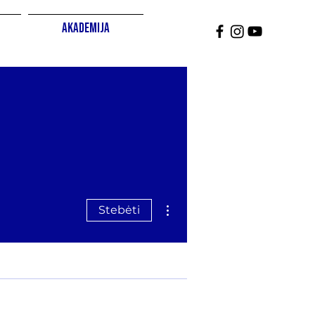
Akademija
Daugiau veiksmų
Stebėti