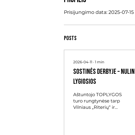
Prisijungimo data: 2025-07-15
Posts
2026-04-11
∙
1
min
Sostinės derbyje – nuli
lygiosios
Aštuntojo TOPLYGOS
turo rungtynėse tarp
Vilniaus „Riterių“ ir
Vilniaus „Žalgirio“
nugalėtojas
nepaaiškėjo.
„Riteriams“ tai buvo