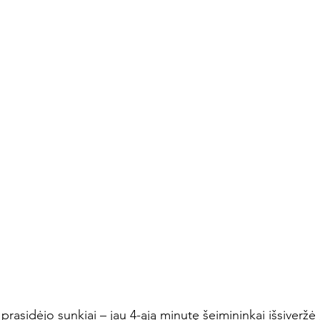
rasidėjo sunkiai – jau 4-ąją minutę šeimininkai išsiveržė į