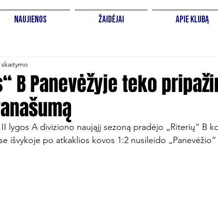
Naujienos
Žaidėjai
Apie Klubą
 skaitymo
“ B Panevėžyje teko pripaži
ranašumą
II lygos A diviziono naująjį sezoną pradėjo „Riterių“ B k
e išvykoje po atkaklios kovos 1:2 nusileido „Panevėžio“ 