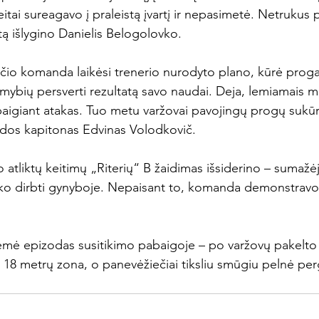
eitai sureagavo į praleistą įvartį ir nepasimetė. Netrukus 
tą išlygino Danielis Belogolovko.
rčio komanda laikėsi trenerio nurodyto plano, kūrė progas
limybių persverti rezultatą savo naudai. Deja, lemiamais 
baigiant atakas. Tuo metu varžovai pavojingų progų sukū
dos kapitonas Edvinas Volodkovič.
 atliktų keitimų „Riterių“ B žaidimas išsiderino – sumaž
eko dirbti gynyboje. Nepaisant to, komanda demonstravo
ėmė epizodas susitikimo pabaigoje – po varžovų pakelto
18 metrų zona, o panevėžiečiai tiksliu smūgiu pelnė perga