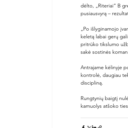
dėlto, „Riteriai“ B gr
pusiausvyrą – rezulta
„Po išlyginamojo įva
keletą labai gerų ga
pritrūko tikslumo už
sakė sostinės koman
Antrajame kėlinyje po
kontrolė, daugiau t
discipliną.
Rungtynių baigtį nul
kamuolys atšoko ties 