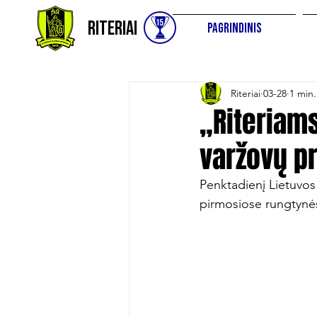
Riteriai
Pagrindinis
Riteriai
03-28
1 min.
„Riteriams
varžovų p
Penktadienį Lietuvos 
pirmosiose rungtynės