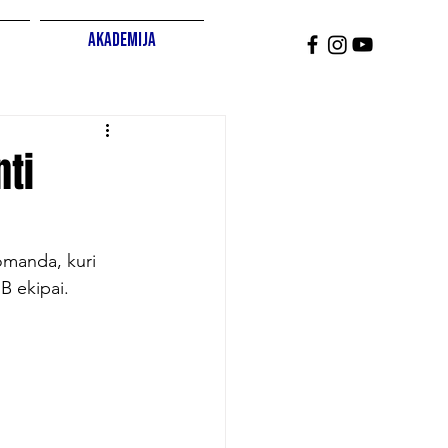
Akademija
nti
omanda, kuri 
B ekipai.