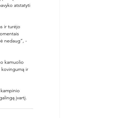
pavyko atstatyti 
 ir turėjo 
momentais 
rė nedaug“, - 
ėjo kamuolio 
 kovingumą ir 
 kampinio 
lingą įvartį.