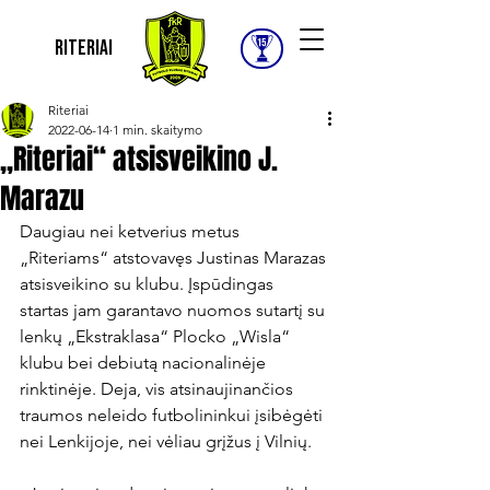
Riteriai
Riteriai
2022-06-14
1 min. skaitymo
„Riteriai“ atsisveikino J.
Marazu
Daugiau nei ketverius metus 
„Riteriams“ atstovavęs Justinas Marazas 
atsisveikino su klubu. Įspūdingas 
startas jam garantavo nuomos sutartį su 
lenkų „Ekstraklasa“ Plocko „Wisla“ 
klubu bei debiutą nacionalinėje 
rinktinėje. Deja, vis atsinaujinančios 
traumos neleido futbolininkui įsibėgėti 
nei Lenkijoje, nei vėliau grįžus į Vilnių.
