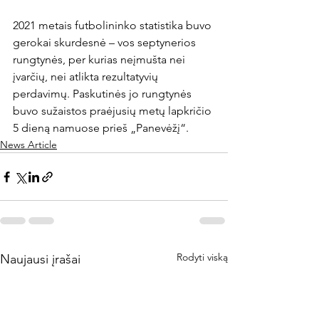
2021 metais futbolininko statistika buvo 
gerokai skurdesnė – vos septynerios 
rungtynės, per kurias neįmušta nei 
įvarčių, nei atlikta rezultatyvių 
perdavimų. Paskutinės jo rungtynės 
buvo sužaistos praėjusių metų lapkričio 
5 dieną namuose prieš „Panevėžį“.
News Article
Rodyti viską
Naujausi įrašai