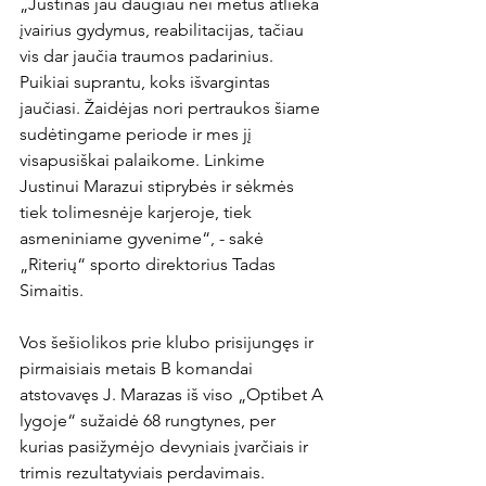
„Justinas jau daugiau nei metus atlieka 
įvairius gydymus, reabilitacijas, tačiau 
vis dar jaučia traumos padarinius. 
Puikiai suprantu, koks išvargintas 
jaučiasi. Žaidėjas nori pertraukos šiame 
sudėtingame periode ir mes jį 
visapusiškai palaikome. Linkime 
Justinui Marazui stiprybės ir sėkmės 
tiek tolimesnėje karjeroje, tiek 
asmeniniame gyvenime“, - sakė 
„Riterių“ sporto direktorius Tadas 
Simaitis.

Vos šešiolikos prie klubo prisijungęs ir 
pirmaisiais metais B komandai 
atstovavęs J. Marazas iš viso „Optibet A 
lygoje“ sužaidė 68 rungtynes, per 
kurias pasižymėjo devyniais įvarčiais ir 
trimis rezultatyviais perdavimais.
