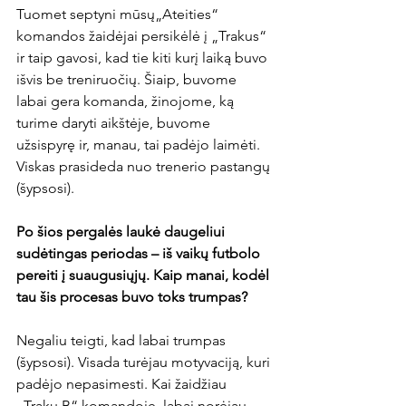
Tuomet septyni mūsų„Ateities“ 
komandos žaidėjai persikėlė į „Trakus“ 
ir taip gavosi, kad tie kiti kurį laiką buvo 
išvis be treniruočių. Šiaip, buvome 
labai gera komanda, žinojome, ką 
turime daryti aikštėje, buvome 
užsispyrę ir, manau, tai padėjo laimėti. 
Viskas prasideda nuo trenerio pastangų 
(šypsosi).

Po šios pergalės laukė daugeliui 
sudėtingas periodas – iš vaikų futbolo 
pereiti į suaugusiųjų. Kaip manai, kodėl 
tau šis procesas buvo toks trumpas?
Negaliu teigti, kad labai trumpas 
(šypsosi). Visada turėjau motyvaciją, kuri 
padėjo nepasimesti. Kai žaidžiau 
„Trakų B“ komandoje, labai norėjau 