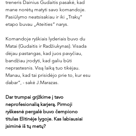
treneris Dainius Gudaitis pasakė, kad 
mane norėtų matyti savo komandoje. 
Pasiūlymo neatsisakiau ir iki „Trakų“ 
etapo buvau „Ateities“ narys.

Komandoje ryškiais lyderiais buvo du 
Matai (Gudaitis ir Radžiukynas). Visada 
dėjau pastangas, kad juos pavyčiau, 
bandžiau įrodyti, kad galiu būti 
neprastesnis. Visą laiką tuo tikėjau. 
Manau, kad tai prisidėjo prie to, kur esu 
dabar“, - sakė J.Marazas.

Dar trumpai grįžkime į tavo 
neprofesionalią karjerą. Pirmoji 
ryškesnė pergalė buvo čempiono 
titulas Elitinėje lygoje. Kas labiausiai 
įsiminė iš tų metų?