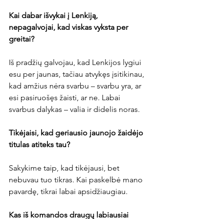
Kai dabar išvykai į Lenkiją, 
nepagalvojai, kad viskas vyksta per 
greitai?
Iš pradžių galvojau, kad Lenkijos lygiui 
esu per jaunas, tačiau atvykęs įsitikinau, 
kad amžius nėra svarbu – svarbu yra, ar 
esi pasiruošęs žaisti, ar ne. Labai 
svarbus dalykas – valia ir didelis noras.

Tikėjaisi, kad geriausio jaunojo žaidėjo 
titulas atiteks tau?
Sakykime taip, kad tikėjausi, bet 
nebuvau tuo tikras. Kai paskelbė mano 
pavardę, tikrai labai apsidžiaugiau.

Kas iš komandos draugų labiausiai 