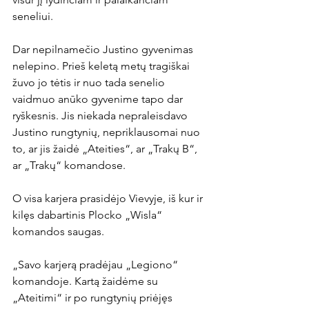
seneliui.

Dar nepilnamečio Justino gyvenimas 
nelepino. Prieš keletą metų tragiškai 
žuvo jo tėtis ir nuo tada senelio 
vaidmuo anūko gyvenime tapo dar 
ryškesnis. Jis niekada nepraleisdavo 
Justino rungtynių, nepriklausomai nuo 
to, ar jis žaidė „Ateities“, ar „Trakų B“, 
ar „Trakų“ komandose.

O visa karjera prasidėjo Vievyje, iš kur ir 
kilęs dabartinis Plocko „Wisla“ 
komandos saugas.

„Savo karjerą pradėjau „Legiono“ 
komandoje. Kartą žaidėme su 
„Ateitimi“ ir po rungtynių priėjęs 