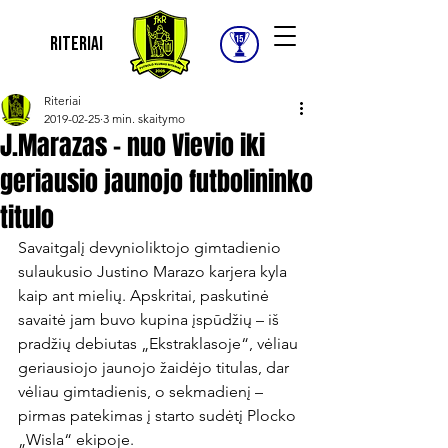
Riteriai
Riteriai
2019-02-25
3 min. skaitymo
J.Marazas – nuo Vievio iki
geriausio jaunojo futbolininko
titulo
Savaitgalį devynioliktojo gimtadienio 
sulaukusio Justino Marazo karjera kyla 
kaip ant mielių. Apskritai, paskutinė 
savaitė jam buvo kupina įspūdžių – iš 
pradžių debiutas „Ekstraklasoje“, vėliau 
geriausiojo jaunojo žaidėjo titulas, dar 
vėliau gimtadienis, o sekmadienį – 
pirmas patekimas į starto sudėtį Plocko 
„Wisla“ ekipoje.
