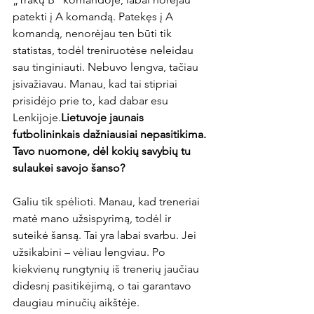
patekti į A komandą. Patekęs į A 
komandą, nenorėjau ten būti tik 
statistas, todėl treniruotėse neleidau 
sau tinginiauti. Nebuvo lengva, tačiau 
įsivažiavau. Manau, kad tai stipriai 
prisidėjo prie to, kad dabar esu 
Lenkijoje.
Lietuvoje jaunais 
futbolininkais dažniausiai nepasitikima. 
Tavo nuomone, dėl kokių savybių tu 
sulaukei savojo šanso?
Galiu tik spėlioti. Manau, kad treneriai 
matė mano užsispyrimą, todėl ir 
suteikė šansą. Tai yra labai svarbu. Jei 
užsikabini – vėliau lengviau. Po 
kiekvienų rungtynių iš trenerių jaučiau 
didesnį pasitikėjimą, o tai garantavo 
daugiau minučių aikštėje.
