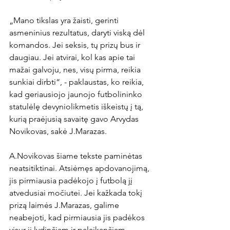
„Mano tikslas yra žaisti, gerinti 
asmeninius rezultatus, daryti viską dėl 
komandos. Jei seksis, tų prizų bus ir 
daugiau. Jei atvirai, kol kas apie tai 
mažai galvoju, nes, visų pirma, reikia 
sunkiai dirbti“, - paklaustas, ko reikia, 
kad geriausiojo jaunojo futbolininko 
statulėlę devyniolikmetis iškeistų į tą, 
kurią praėjusią savaitę gavo Arvydas 
Novikovas, sakė J.Marazas.

A.Novikovas šiame tekste paminėtas 
neatsitiktinai. Atsiėmęs apdovanojimą, 
jis pirmiausia padėkojo į futbolą jį 
atvedusiai močiutei. Jei kažkada tokį 
prizą laimės J.Marazas, galime 
neabejoti, kad pirmiausia jis padėkos 
visur jį lydinčiam ir palaikančiam 