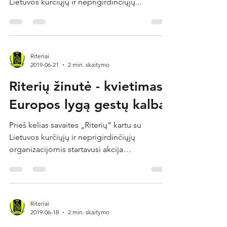
Lietuvos kurčiųjų ir neprigirdinčiųjų...
Riteriai
2019-06-21
2 min. skaitymo
Riterių žinutė - kvietimas į
Europos lygą gestų kalba
Prieš kelias savaites „Riterių“ kartu su
Lietuvos kurčiųjų ir neprigirdinčiųjų
organizacijomis startavusi akcija
#MakeItLouder įgauna...
Riteriai
2019-06-18
2 min. skaitymo