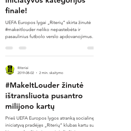
iniciatyvos kategorijos
finale!
UEFA Europos lygai „Riterių“ skirta žinutė
#makeitlouder neliko nepastebėta ir
pasaulinius futbolo verslo apdovanojimus
rengiančios...
Riteriai
2019-08-02
2 min. skaitymo
#MakeItLouder žinutė
ištransliuota pusantro
milijono kartų
Prieš UEFA Europos lygos atranką socialinę
iniciatyvą pradėjęs „Riterių“ klubas kartu su