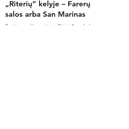
„Riterių“ kelyje – Farerų
salos arba San Marinas
Po trijų savaičių sostinės „Riteriai“ pradeda
savo penktąją UEFA Europos lygos
kampaniją. Per pirmuosius keturis kartus
pergalių buvo...
Riteriai
2019-06-13
2 min. skaitymo
Istorinis įvykis – „Riterių“
rungtynės Europoje bus
verčiamos į gestų kalbą
„Riterių“ klubas kartu su Lietuvos kurčiųjų ir
neprigirdinčiųjų organizacijomis šią vasarą