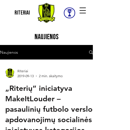
Riteriai
Naujienos
Naujienos
Riteriai
2019-09-13
2 min. skaitymo
„Riterių“ iniciatyva
MakeItLouder –
pasaulinių futbolo verslo
apdovanojimų socialinės