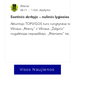
Riteriai
04-11
1 min. skaitymo
Sostinės derbyje – nulinės lygiosios
Aštuntojo TOPLYGOS turo rungtynėse tarp
Vilniaus „Riterių“ ir Vilniaus „Žalgirio“
nugalėtojas nepaaiškėjo. „Riteriams“ tai
buvo antrosios nepralaimėtos rungtynės
šiame sezone. Lyginant su paskutinėmis
„Sūduvai“ pralaimėtomis rungtynėmis 0:5,
„Riterių“ sudėty atlikti du keitimai: Vukašiną
Bulatovičių pakeitė Matas Latvys, o Simą
Civilką – Armandas Šveistrys. Skirtingai nei
Marijampolėje, šįkart „Riteriai“ žaidė gerokai
Visos Naujienos
drausmingiau. Ypač pirmajame kėlinyje,
kurio pradžioje