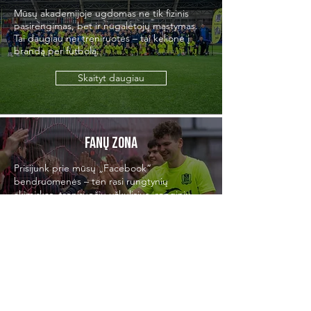
Mūsų akademijoje ugdomas ne tik fizinis
pasirengimas, bet ir nugalėtojų mąstymas.
Tai daugiau nei treniruotės – tai kelionė į
brandą per futbolą.
Skaityt daugiau
Fanų Zona
Prisijunk prie mūsų „Facebook“
bendruomenės – ten rasi rungtynių
akimirkas, treniruočių užkulisius, renginių
informaciją ir galėsi bendrauti su kitais
futbolo entuziastais!
Sužinot Daugiau