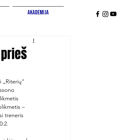
Akademija
 prieš
 „Riterių“ 
issono 
likmetis 
likmetis – 
i treneris 
:2.
