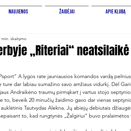
Naujienos
Žaidėjai
Apie Klubą
2 min. skaitymo
erbyje „Riteriai“ neatsilaikė
port“ A lygos rate jauniausios komandos vardą pelniusi
e ture dar labiau sumažino savo amžiaus vidurkį. Dėl Gar
jaus Andraikėno traumų pirmąkart į vartus stojo septynio
e to, beveik 20 minučių žaidimo gavo dar vienas septynio
auklėtinis Tautvydas Alekna. Jų abiejų debiutais džiaugės
nepaisant to, kad rungtynės „Žalgiriui“ buvo pralaimėtos 0