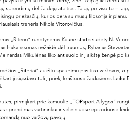
ažįsta ir yra su manimi dirbę, žino, kaip giliai dirbu su
ngų sprendimų dėl žaidėjų ateities. Taigi, po viso to – tai
singų priežasčių, kurios dera su mūsų filosofija ir planu. T
ausiasis treneris Nikola Vitorovičius.

ėmis „Riterių“ rungtynėmis Kaune starto sudėty N. Vitorov
las Hakanssonas nežaidė dėl traumos, Ryhanas Stewartas,
inardas Mikulėnas liko ant suolo ir į aikštę žengė po ke
radžios „Riteriai“ aukštu spaudimu pasitiko varžovus, o
škart jį siųsdavo toli į priekį kraštuose žaidusiems Leifui 


nutes, pirmąkart prie kamuolio „TOPsport A lygos“ rungty
tas sprendimas vartininkui ir vėlesniuose epizoduose leido
 komandą nuo varžovų pavojų.
