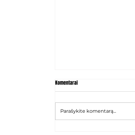
Komentarai
Parašykite komentarą...
Marko Karamarko: „Grįžau ten,