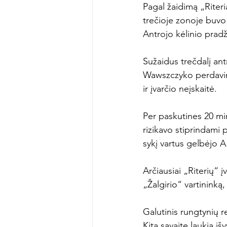
Pagal žaidimą „Riteri
trečioje zonoje buvo a
Antrojo kėlinio pradž
Sužaidus trečdalį antr
Wawszczyko perdavimo
ir įvarčio neįskaitė.

Per paskutines 20 min
rizikavo stiprindami 
sykį vartus gelbėjo A
Arčiausiai „Riterių“ 
„Žalgirio“ vartininką,
Galutinis rungtynių re
Kitą savaitę laukia išv