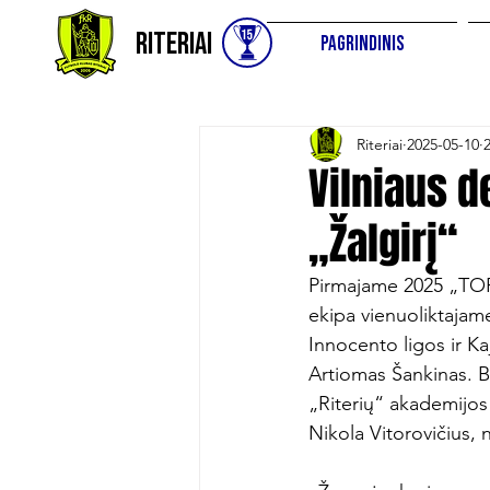
Riteriai
Pagrindinis
Riteriai
2025-05-10
Vilniaus d
„Žalgirį“
Pirmajame 2025 „TOPs
ekipa vienuoliktajam
Innocento ligos ir Ka
Artiomas Šankinas. B
„Riterių“ akademijos 
Nikola Vitorovičius, 