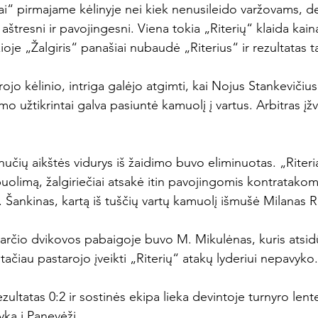
ai“ pirmajame kėlinyje nei kiek nenusileido varžovams, deja
štresni ir pavojingesni. Viena tokia „Riterių“ klaida kaina
ioje „Žalgiris“ panašiai nubaudė „Riterius“ ir rezultatas ta
ojo kėlinio, intriga galėjo atgimti, kai Nojus Stankevičius
 užtikrintai galva pasiuntė kamuolį į vartus. Arbitras įž
učių aikštės vidurys iš žaidimo buvo eliminuotas. „Riteriai
puolimą, žalgiriečiai atsakė itin pavojingomis kontratakom
. Šankinas, kartą iš tuščių vartų kamuolį išmušė Milanas R
įvarčio dvikovos pabaigoje buvo M. Mikulėnas, kuris atsid
 tačiau pastarojo įveikti „Riterių“ atakų lyderiui nepavyko.

zultatas 0:2 ir sostinės ekipa lieka devintoje turnyro lente
yka į Panevėžį.
