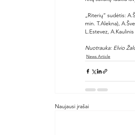
„Riterių“ sudėtis: A.
min. T.Alekna), A.Švei
L.Estevez, A.Kaulinis
Nuotrauka: Elvio Žal
News Article
Naujausi įrašai