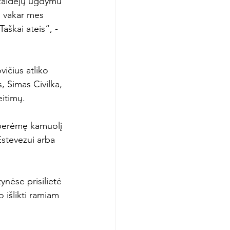
 žaidėjų ugdymu 
p, vakar mes 
aškai ateis“, - 
ičius atliko 
 Simas Civilka, 
itimų.

 perėmę kamuolį 
Estevezui arba 
nėse prisilietė 
 išlikti ramiam 