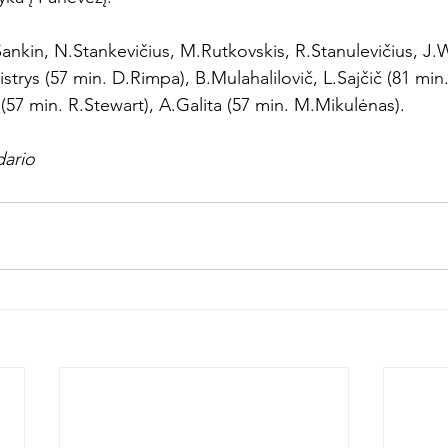
Šankin, N.Stankevičius, M.Rutkovskis, R.Stanulevičius, J.
strys (57 min. D.Rimpa), B.Mulahalilovič, L.Sajčič (81 min. 
 (57 min. R.Stewart), A.Galita (57 min. M.Mikulėnas).

dario