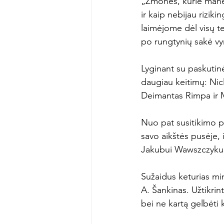
„Žmonės, kurie mane p
ir kaip nebijau riziki
laimėjome dėl visų tei
po rungtynių sakė vyri
Lyginant su paskutin
daugiau keitimų: Nic
Deimantas Rimpa ir Me
Nuo pat susitikimo p
savo aikštės pusėje, i
Jakubui Wawszczykui.
Sužaidus keturias mi
A. Šankinas. Užtikrin
bei ne kartą gelbėti