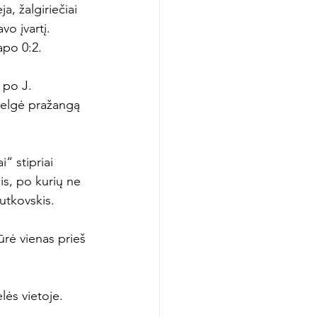
, žalgiriečiai 
vo įvartį. 
po 0:2.

 po J. 
velgė pražangą 
“ stipriai 
is, po kurių ne 
utkovskis.

ūrė vienas prieš 
lės vietoje. 