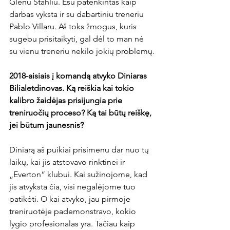
Glenu Stahliu. Esu patenkintas kaip 
darbas vyksta ir su dabartiniu treneriu 
Pablo Villaru. Aš toks žmogus, kuris 
sugebu prisitaikyti, gal dėl to man nė 
su vienu treneriu nekilo jokių problemų.

2018-aisiais į komandą atvyko Diniaras 
Bilialetdinovas. Ką reiškia kai tokio 
kalibro žaidėjas prisijungia prie 
treniruočių proceso? Ką tai būtų reiškę, 
jei būtum jaunesnis?
Diniarą aš puikiai prisimenu dar nuo tų 
laikų, kai jis atstovavo rinktinei ir 
„Everton“ klubui. Kai sužinojome, kad 
jis atvyksta čia, visi negalėjome tuo 
patikėti. O kai atvyko, jau pirmoje 
treniruotėje pademonstravo, kokio 
lygio profesionalas yra. Tačiau kaip 