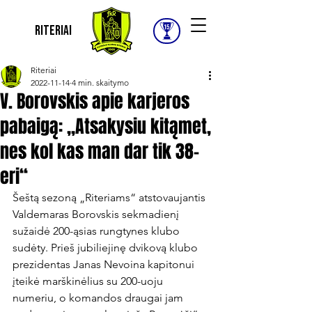
Riteriai
Riteriai
2022-11-14
4 min. skaitymo
V. Borovskis apie karjeros
pabaigą: „Atsakysiu kitąmet,
nes kol kas man dar tik 38-
eri“
Šeštą sezoną „Riteriams“ atstovaujantis 
Valdemaras Borovskis sekmadienį 
sužaidė 200-ąsias rungtynes klubo 
sudėty. Prieš jubiliejinę dvikovą klubo 
prezidentas Janas Nevoina kapitonui 
įteikė marškinėlius su 200-uoju 
numeriu, o komandos draugai jam 