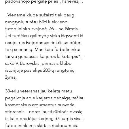
padovanojo pergalę prieš „Panevėžį“.

„Viename klube sužaisti tiek daug 
rungtynių turėtų būti kiekvieno 
futbolininko svajonė. Aš – ne išimtis. 
Jei turėčiau galimybę viską išgyventi iš 
naujo, nedvejodamas rinkčiaus būtent 
tokį scenarijų. Man kaip futbolininkui 
tai yra geriausias karjeros laikotarpis“, - 
sakė V. Borovskis, pirmasis klubo 
istorijoje pasiekęs 200-ų rungtynių 
žymą.

38-erių veteranas jau keletą metų 
pagalvoja apie karjeros pabaigą, tačiau 
kasmet visus argumentus nusveria 
stipresnis – noras jausti rūbinės dvasią 
ir, kaip pradėjus karjerą, džiaugtis visais 
futbolininkams skirtais malonumais.
