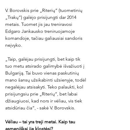
V. Borovskis prie „Riterių“ (tuometinių 
„Trakų“) galėjo prisijungti dar 2014 
metais. Tuomet jis jau treniravosi 
Edgaro Jankausko treniruojamoje 
komandoje, tačiau galiausiai sandoris 
neįvyko.

„Taip, galėjau prisijungti, bet kaip tik 
tuo metu atsirado galimybė išvažiuoti į 
Bulgariją. Tai buvo vienas paskutinių 
mano šansų užsikabinti užsienyje, todėl 
negalėjau atsisakyti. Teko palaukti, kol 
prisijungsiu prie „Riterių“, bet labai 
džiaugiuosi, kad nors ir vėliau, vis tiek 
atsidūriau čia“, - sakė V. Borovskis.

Vėliau – tai yra treji metai. Kaip tau 
asmeniškai jie klostėsi?