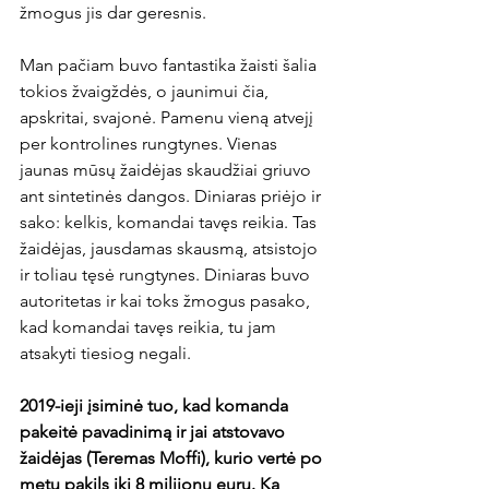
žmogus jis dar geresnis.

Man pačiam buvo fantastika žaisti šalia 
tokios žvaigždės, o jaunimui čia, 
apskritai, svajonė. Pamenu vieną atvejį 
per kontrolines rungtynes. Vienas 
jaunas mūsų žaidėjas skaudžiai griuvo 
ant sintetinės dangos. Diniaras priėjo ir 
sako: kelkis, komandai tavęs reikia. Tas 
žaidėjas, jausdamas skausmą, atsistojo 
ir toliau tęsė rungtynes. Diniaras buvo 
autoritetas ir kai toks žmogus pasako, 
kad komandai tavęs reikia, tu jam 
atsakyti tiesiog negali.

2019-ieji įsiminė tuo, kad komanda 
pakeitė pavadinimą ir jai atstovavo 
žaidėjas (Teremas Moffi), kurio vertė po 
metų pakils iki 8 milijonų eurų. Ką 