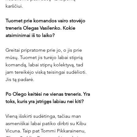
karščiui.

Tuomet prie komandos vairo stovėjo 
treneris Olegas Vasilenko. Kokie 
atsiminimai iš to laiko?
Greitai pripratome prie jo, o jis prie 
mūsų. Tuomet jis turėjo labai stiprią 
komandą, labai stiprų kolektyvą, tad 
jam tereikėjo viską teisingai sudėlioti. 
Jis tą padarė.

Po Olego keitėsi ne vienas treneris. Yra 
toks, kuris yra įstrigęs labiau nei kiti?
Vieną išskirti sudėtinga, tačiau man 
asmeniškai labai patiko dirbti su Kibu 
Vicuna. Taip pat Tommi Pikkarainenu, 