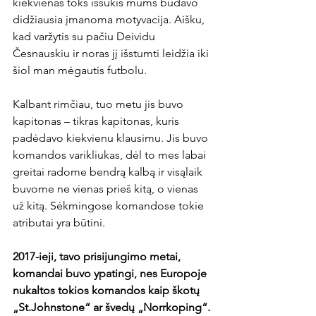
kiekvienas toks iššūkis mums būdavo 
didžiausia įmanoma motyvacija. Aišku, 
kad varžytis su pačiu Deividu 
Česnauskiu ir noras jį išstumti leidžia iki 
šiol man mėgautis futbolu.

Kalbant rimčiau, tuo metu jis buvo 
kapitonas – tikras kapitonas, kuris 
padėdavo kiekvienu klausimu. Jis buvo 
komandos varikliukas, dėl to mes labai 
greitai radome bendrą kalbą ir visąlaik 
buvome ne vienas prieš kitą, o vienas 
už kitą. Sėkmingose komandose tokie 
atributai yra būtini.

2017-ieji, tavo prisijungimo metai, 
komandai buvo ypatingi, nes Europoje 
nukaltos tokios komandos kaip škotų 
„St.Johnstone“ ar švedų „Norrkoping“. 