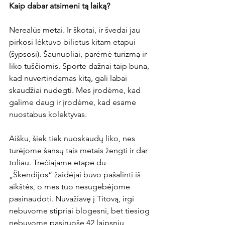
Kaip dabar atsimeni tą laiką?
Nerealūs metai. Ir škotai, ir švedai jau 
pirkosi lėktuvo bilietus kitam etapui 
(šypsosi). Šaunuoliai, parėmė turizmą ir 
liko tuščiomis. Sporte dažnai taip būna, 
kad nuvertindamas kitą, gali labai 
skaudžiai nudegti. Mes įrodėme, kad 
galime daug ir įrodėme, kad esame 
nuostabus kolektyvas.

Aišku, šiek tiek nuoskaudų liko, nes 
turėjome šansų tais metais žengti ir dar 
toliau. Trečiajame etape du 
„Škendijos“ žaidėjai buvo pašalinti iš 
aikštės, o mes tuo nesugebėjome 
pasinaudoti. Nuvažiavę į Titovą, irgi 
nebuvome stipriai blogesni, bet tiesiog 
nebuvome pasiruošę 42 laipsnių 