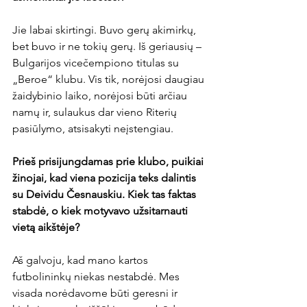
Jie labai skirtingi. Buvo gerų akimirkų, 
bet buvo ir ne tokių gerų. Iš geriausių – 
Bulgarijos vicečempiono titulas su 
„Beroe“ klubu. Vis tik, norėjosi daugiau 
žaidybinio laiko, norėjosi būti arčiau 
namų ir, sulaukus dar vieno Riterių 
pasiūlymo, atsisakyti neįstengiau.

Prieš prisijungdamas prie klubo, puikiai 
žinojai, kad viena pozicija teks dalintis 
su Deividu Česnauskiu. Kiek tas faktas 
stabdė, o kiek motyvavo užsitarnauti 
vietą aikštėje?
Aš galvoju, kad mano kartos 
futbolininkų niekas nestabdė. Mes 
visada norėdavome būti geresni ir 