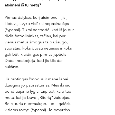
atsimeni iš tų metų? 
Pirmas dalykas, kurį atsimenu – jis į 
Lietuvą atvyko visiškai nepasiruošęs 
(šypsosi). Tikrai neatrodė, kad iš jo bus 
didis futbolininkas, tačiau, kai per 
vienus metus žmogus taip užaugo, 
supratau, koks buvau neteisus ir koks 
gali būti klaidingas pirmas įspūdis. 
Dabar neabejoju, kad jis kils dar 
aukštyn.

Jis protingas žmogus ir mane labai 
džiugina jo paprastumas. Mes iki šiol 
bendraujame lygiai taip pat, kaip tuo 
metu, kai jis buvo „Riterių“ žaidėjas. 
Beje, turiu nuotrauką su juo – galėsiu 
visiems rodyti (šypsosi). Jo pavyzdys 