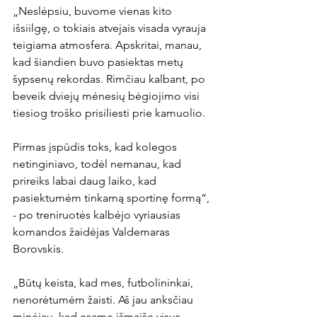
„Neslėpsiu, buvome vienas kito 
išsiilgę, o tokiais atvejais visada vyrauja 
teigiama atmosfera. Apskritai, manau, 
kad šiandien buvo pasiektas metų 
šypsenų rekordas. Rimčiau kalbant, po 
beveik dviejų mėnesių bėgiojimo visi 
tiesiog troško prisiliesti prie kamuolio.

Pirmas įspūdis toks, kad kolegos 
netinginiavo, todėl nemanau, kad 
prireiks labai daug laiko, kad 
pasiektumėm tinkamą sportinę formą“, 
- po treniruotės kalbėjo vyriausias 
komandos žaidėjas Valdemaras 
Borovskis.

„Būtų keista, kad mes, futbolininkai, 
nenorėtumėm žaisti. Aš jau anksčiau 
minėjau, kad esame išmaišę visus 