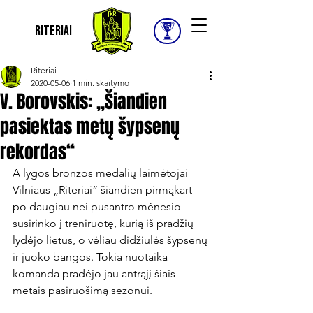
Riteriai
Riteriai
2020-05-06
1 min. skaitymo
V. Borovskis: „Šiandien
pasiektas metų šypsenų
rekordas“
A lygos bronzos medalių laimėtojai 
Vilniaus „Riteriai“ šiandien pirmąkart 
po daugiau nei pusantro mėnesio 
susirinko į treniruotę, kurią iš pradžių 
lydėjo lietus, o vėliau didžiulės šypsenų 
ir juoko bangos. Tokia nuotaika 
komanda pradėjo jau antrąjį šiais 
metais pasiruošimą sezonui.
