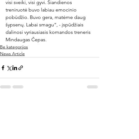
visi sveiki, visi gyvi. Šiandienos 
treniruotė buvo labiau emocinio 
pobūdžio. Buvo gera, matėme daug 
šypsenų. Labai smagu“, - įspūdžiais 
dalinosi vyriausiasis komandos treneris 
Mindaugas Čepas.
Be kategorijos
News Article
Rodyti viską
Naujausi įrašai