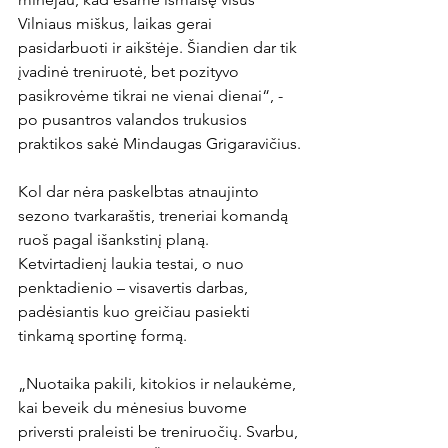
Vilniaus miškus, laikas gerai 
pasidarbuoti ir aikštėje. Šiandien dar tik 
įvadinė treniruotė, bet pozityvo 
pasikrovėme tikrai ne vienai dienai“, - 
po pusantros valandos trukusios 
praktikos sakė Mindaugas Grigaravičius.

Kol dar nėra paskelbtas atnaujinto 
sezono tvarkaraštis, treneriai komandą 
ruoš pagal išankstinį planą. 
Ketvirtadienį laukia testai, o nuo 
penktadienio – visavertis darbas, 
padėsiantis kuo greičiau pasiekti 
tinkamą sportinę formą.

„Nuotaika pakili, kitokios ir nelaukėme, 
kai beveik du mėnesius buvome 
priversti praleisti be treniruočių. Svarbu, 