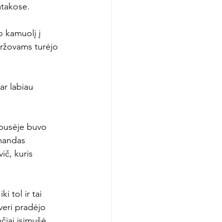
takose.

o kamuolį į 
varžovams turėjo 
ar labiau 
 pusėje buvo 
rmandas 
ič, kuris 
 tol ir tai 
veri pradėjo 
ečiai įsimušė 