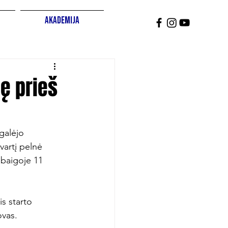
Akademija
ę prieš
galėjo 
vartį pelnė 
abaigoje 11 
s starto 
vas.
