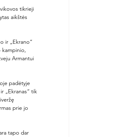
ikovos tikrieji 
ytas aikštės 
jo ir „Ekrano“ 
o kampinio, 
atveju Armantui 
oje padėtyje 
ir „Ekranas“ tik 
iveržę 
rmas prie jo 
ara tapo dar 