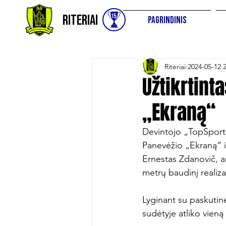
Riteriai
Pagrindinis
Riteriai
2024-05-12
Užtikrtint
„Ekraną“
Devintojo „TopSport 
Panevėžio „Ekraną“ ir 
Ernestas Zdanovič, an
metrų baudinį realiza
Lyginant su paskutin
sudėtyje atliko vieną