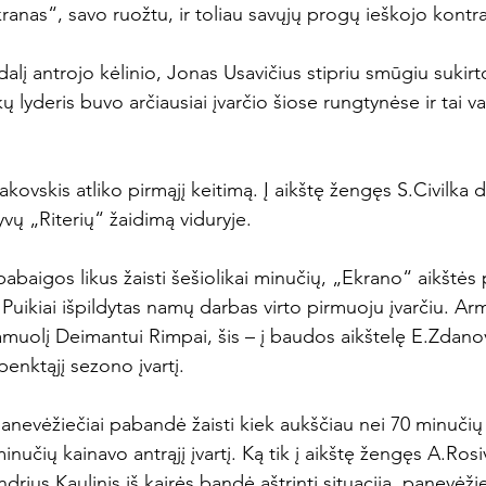
anas“, savo ruožtu, ir toliau savųjų progų ieškojo kontra
alį antrojo kėlinio, Jonas Usavičius stipriu smūgiu sukirt
kų lyderis buvo arčiausiai įvarčio šiose rungtynėse ir tai 
kovskis atliko pirmąjį keitimą. Į aikštę žengęs S.Civilka d
yvų „Riterių“ žaidimą viduryje.

 pabaigos likus žaisti šešiolikai minučių, „Ekrano“ aikštės
Puikiai išpildytas namų darbas virto pirmuoju įvarčiu. A
muolį Deimantui Rimpai, šis – į baudos aikštelę E.Zdanov
penktąjį sezono įvartį.

anevėžiečiai pabandė žaisti kiek aukščiau nei 70 minučių iki
nučių kainavo antrąjį įvartį. Ką tik į aikštę žengęs A.Rosi
ndrius Kaulinis iš kairės bandė aštrinti situaciją, panevėži