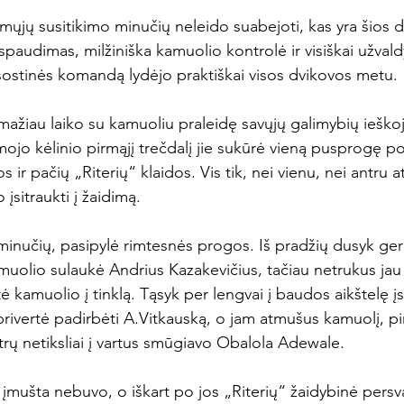
rmųjų susitikimo minučių neleido suabejoti, kas yra šios dv
spaudimas, milžiniška kamuolio kontrolė ir visiškai užvald
 sostinės komandą lydėjo praktiškai visos dvikovos metu.

 mažiau laiko su kamuoliu praleidę savųjų galimybių ieško
rmojo kėlinio pirmąjį trečdalį jie sukūrė vieną pusprogę p
 ir pačių „Riterių“ klaidos. Vis tik, nei vienu, nei antru 
įsitraukti į žaidimą.

minučių, pasipylė rimtesnės progos. Iš pradžių dusyk ger
uolio sulaukė Andrius Kazakevičius, tačiau netrukus jau 
 kamuolio į tinklą. Tąsyk per lengvai į baudos aikštelę įs
privertė padirbėti A.Vitkauską, o jam atmušus kamuolį, pi
etrų netiksliai į vartus smūgiavo Obalola Adewale.

ų įmušta nebuvo, o iškart po jos „Riterių“ žaidybinė persv