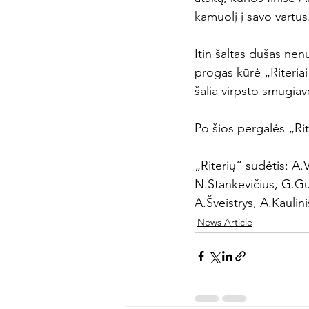
kamuolį į savo vartus.
Itin šaltas dušas nen
progas kūrė „Riteriai
šalia virpsto smūgiav
Po šios pergalės „Rite
„Riterių“ sudėtis: A.
N.Stankevičius, G.Gum
A.Šveistrys, A.Kaulin
News Article