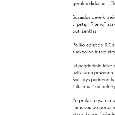
gerokai didesnė. „Ekr
Sužaidus beveik trečd
virpstą. „Riterių“ ata
būti ženklas.

Po šio epizodo S.Cisa
suaktyvino ir taip akt
Iki pagrindinio laiko
užfiksuota pražanga. 
Šveistrys parideno ka
šaltakraujiškai pelnė 
Po praleisto įvarčio p
jiems vos po poros mi
ataką, kurios finiše A