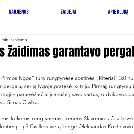
Naujienos
Žaidėjai
Apie Klubą
2 min. skaitymo
as žaidimas garantavo pergal
Pirmos lygos“ turo rungtynėse sostinės „Riteriai“ 3:0 nu
pergalių seriją lygoje pratęsė iki trijų. Pirmąjį rungtynių į
trąjį – panevėžiečiai įsimušė į savo vartus, o dvikovos p
vo Simas Civilka.

ėmis keliomis rungtynėmis, treneris Slavomiras Cisakovski
 keitimą – į S.Civilkos vietą žengė Oleksandas Kozhevniko