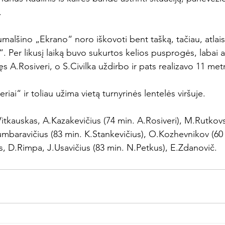


umalšino „Ekrano“ noro iškovoti bent tašką, tačiau, atlai
“. Per likusį laiką buvo sukurtos kelios pusprogės, labai a
ęs A.Rosiveri, o S.Civilka uždirbo ir pats realizavo 11 metr
riai“ ir toliau užima vietą turnyrinės lentelės viršuje.

Vitkauskas, A.Kazakevičius (74 min. A.Rosiveri), M.Rutkovs
baravičius (83 min. K.Stankevičius), O.Kozhevnikov (60 m
is, D.Rimpa, J.Usavičius (83 min. N.Petkus), E.Zdanovič.