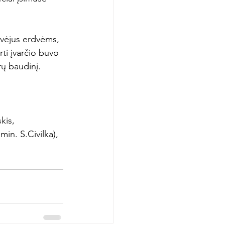
svėjus erdvėms, 
rti įvarčio buvo 
ų baudinį.

kis, 
in. S.Civilka), 