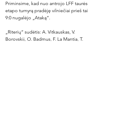
Priminsime, kad nuo antrojo LFF taurės 
etapo turnyrą pradėję vilniečiai prieš tai 
9:0 nugalėjo „Ataką“.

„Riterių“ sudėtis: A. Vitkauskas, V. 
Borovskij, O. Badmus, F. La Mantia, T. 
Dombrauskis, M. Grigaravičius (86 min. 
P.Okende), F. Brisola, C. Odutayo (60 
min. V. Paulauskas), D. Rimpa (86 min. 
M. Ramanauskas), N. Palafozas, N. 
Popovičius.
News Article
Rodyti viską
Naujausi įrašai