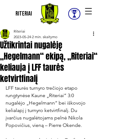
Riteriai
Riteriai
2023-05-24
2 min. skaitymo
Užtikrintai nugalėję
„Hegelmann“ ekipą, „Riteriai“
keliauja į LFF taurės
ketvirtfinalį
LFF taurės turnyro trečiojo etapo 
rungtynėse Kaune „Riteriai“ 3:0 
nugalėjo „Hegelmann“ bei iškovojo 
kelialapį į turnyro ketvirtfinalį. Du 
įvarčius nugalėtojams pelnė Nikola 
Popovičius, vieną – Pierre Okende.
