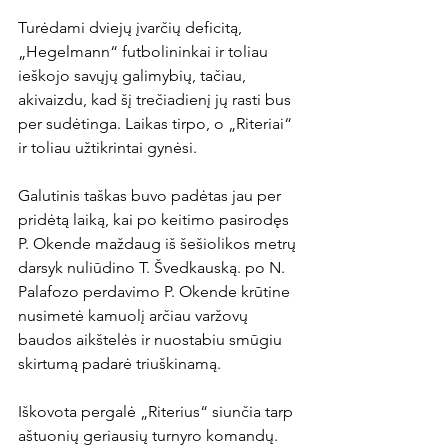
Turėdami dviejų įvarčių deficitą, 
„Hegelmann“ futbolininkai ir toliau 
ieškojo savųjų galimybių, tačiau, 
akivaizdu, kad šį trečiadienį jų rasti bus 
per sudėtinga. Laikas tirpo, o „Riteriai“ 
ir toliau užtikrintai gynėsi.

Galutinis taškas buvo padėtas jau per 
pridėtą laiką, kai po keitimo pasirodęs 
P. Okende maždaug iš šešiolikos metrų 
darsyk nuliūdino T. Švedkauską. po N. 
Palafozo perdavimo P. Okende krūtine 
nusimetė kamuolį arčiau varžovų 
baudos aikštelės ir nuostabiu smūgiu 
skirtumą padarė triuškinamą.

Iškovota pergalė „Riterius“ siunčia tarp 
aštuonių geriausių turnyro komandų. 