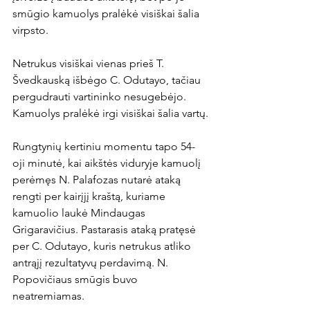
smūgio kamuolys pralėkė visiškai šalia 
virpsto.

Netrukus visiškai vienas prieš T. 
Švedkauską išbėgo C. Odutayo, tačiau 
pergudrauti vartininko nesugebėjo. 
Kamuolys pralėkė irgi visiškai šalia vartų.

Rungtynių kertiniu momentu tapo 54-
oji minutė, kai aikštės viduryje kamuolį 
perėmęs N. Palafozas nutarė ataką 
rengti per kairįjį kraštą, kuriame 
kamuolio laukė Mindaugas 
Grigaravičius. Pastarasis ataką pratęsė 
per C. Odutayo, kuris netrukus atliko 
antrąjį rezultatyvų perdavimą. N. 
Popovičiaus smūgis buvo 
neatremiamas.
