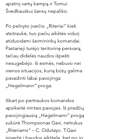
apatinį vartų kampą ir Tomui 
Švedkauskui šansų nepaliko.

Po pelnyto įvarčio „Riteriai“ kiek 
atsitraukė, tuo pačiu aikštės vidurį 
atiduodami šeimininkų komandai. 
Pastarieji turėjo teritorinę persvarą, 
tačiau didelės naudos išpešti 
nesugebėjo. Iš esmės, nebuvo nei 
vienos situacijos, kurią būtų galima 
pavadinti labai pavojinga 
„Hegelmann“ proga.

Iškart po pertraukos komandos 
apsikeitė rimtais pavojais. Iš pradžių 
pavojingiausią „Hegelmann“ progą 
sukūrė Thompsonas Gavi, netrukus 
„Riteriams“ – C. Odutayo. T.Gavi 
įsiveržė į baudos aikštelę, bet po jo 