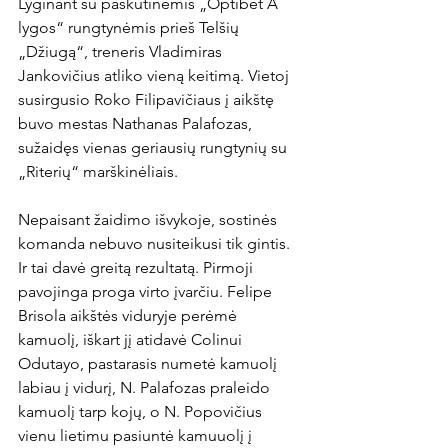
Lyginant su paskutinėmis „Optibet A 
lygos“ rungtynėmis prieš Telšių 
„Džiugą“, treneris Vladimiras 
Jankovičius atliko vieną keitimą. Vietoj 
susirgusio Roko Filipavičiaus į aikštę 
buvo mestas Nathanas Palafozas, 
sužaidęs vienas geriausių rungtynių su 
„Riterių“ marškinėliais.

Nepaisant žaidimo išvykoje, sostinės 
komanda nebuvo nusiteikusi tik gintis. 
Ir tai davė greitą rezultatą. Pirmoji 
pavojinga proga virto įvarčiu. Felipe 
Brisola aikštės viduryje perėmė 
kamuolį, iškart jį atidavė Colinui 
Odutayo, pastarasis numetė kamuolį 
labiau į vidurį, N. Palafozas praleido 
kamuolį tarp kojų, o N. Popovičius 
vienu lietimu pasiuntė kamuuolį į 