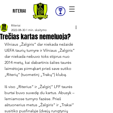
Riteriai
Riteriai
2022-08-30
1 min. skaitymo
Trečias kartas nemeluoja?
Vilniaus „Žalgiris“ dar niekada nežaidė 
UEFA taurių turnyre ir Vilniaus „Žalgiris“ 
dar niekada nebuvo toks stiprus nuo 
2014 metų, kai dabartinis šalies taurės 
laimėtojas pirmąkart prieš save sutiko 
„Riterių“ (tuometinį „Trakų“) klubą.

Iš viso „Riterius“ ir „Žalgirį“ LFF taurės 
burtai buvo suvedę du kartus. Abusyk – 
lemiamose turnyro fazėse. Prieš 
aštuonerius metus „Žalgiris“ ir „Trakai“ 
susitiko pusfinalyje (dvejų rungtynių 