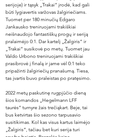
serijoje) ir tąsyk „Trakai“ įrodė, kad gali 
būti lygiavertis varžovas žalgiriečiams. 
Tuomet per 180 minučių Edgaro 
Jankausko treniruojami trakiškiai 
neišnaudojo fantastiškų progų ir seriją 
pralaimėjo 0:1. Dar kartelį „Žalgiris“ ir 
„Trakai“ susikovė po metų. Tuomet jau 
Valdo Urbono treniruojami trakiškiai 
prasibrovė į finalą ir jame vėl 0:1 teko 
pripažinti žalgiriečių pranašumą. Tiesa, 
tas įvartis buvo praleistas po pratęsimo.

2022 metų paskutinę rugpjūčio dieną 
šios komandos „Hegelmann LFF 
taurės“ turnyre žais trečiąkart. Beje, tai 
bus ketvirtas šio sezono tarpusavio 
susitikimas. Kol kas visus kartus laimėjo 
„Žalgiris“, tačiau bet kuri serija turi 
savybę baigtis. Pergalės kaina – 