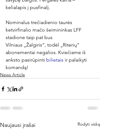
kelialapis į pusfinalį.

Nominalus trečiadienio taurės 
ketvirfinalio mačo šeimininkas LFF 
stadione taip pat bus 
Vilniaus „Žalgiris“, todėl „Riterių“ 
abonementai negalios. Kviečiame iš 
anksto pasirūpinti 
bilietais
 ir palaikyti 
komandą!
News Article
Rodyti viską
Naujausi įrašai