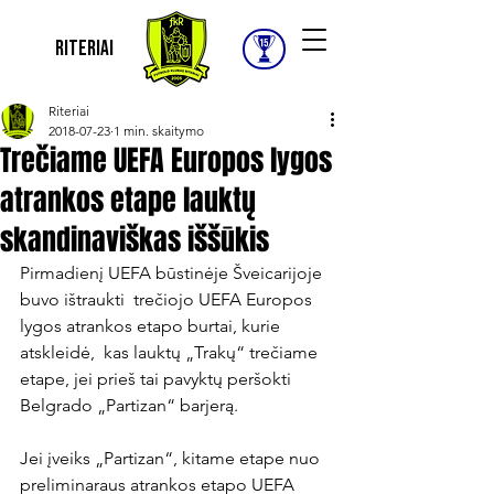
Riteriai
Riteriai
2018-07-23
1 min. skaitymo
Trečiame UEFA Europos lygos
atrankos etape lauktų
skandinaviškas iššūkis
Pirmadienį UEFA būstinėje Šveicarijoje 
buvo ištraukti  trečiojo UEFA Europos 
lygos atrankos etapo burtai, kurie 
atskleidė,  kas lauktų „Trakų“ trečiame 
etape, jei prieš tai pavyktų peršokti 
Belgrado „Partizan“ barjerą.

Jei įveiks „Partizan“, kitame etape nuo 
preliminaraus atrankos etapo UEFA 