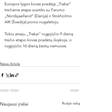
Europos lygos kovas pradėję „Trakai“ 
trečiame etape susitiks su Farumo 
„Nordsjaelland“ (Danija) ir Stokholmo 
AIK (Švedija) poros nugalėtoju.

Tokiu atveju „Trakai“ rugpjūčio 9 dieną 
trečio etapo kovas pradėtų išvykoje, o 
rugpjūčio 16 dieną žaistų namuose.

News Article
Rodyti viską
Naujausi įrašai