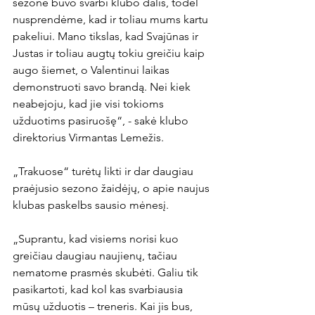
sezone buvo svarbi klubo dalis, todėl 
nusprendėme, kad ir toliau mums kartu 
pakeliui. Mano tikslas, kad Svajūnas ir 
Justas ir toliau augtų tokiu greičiu kaip 
augo šiemet, o Valentinui laikas 
demonstruoti savo brandą. Nei kiek 
neabejoju, kad jie visi tokioms 
užduotims pasiruošę“, - sakė klubo 
direktorius Virmantas Lemežis.

„Trakuose“ turėtų likti ir dar daugiau 
praėjusio sezono žaidėjų, o apie naujus 
klubas paskelbs sausio mėnesį.

„Suprantu, kad visiems norisi kuo 
greičiau daugiau naujienų, tačiau 
nematome prasmės skubėti. Galiu tik 
pasikartoti, kad kol kas svarbiausia 
mūsų užduotis – treneris. Kai jis bus, 