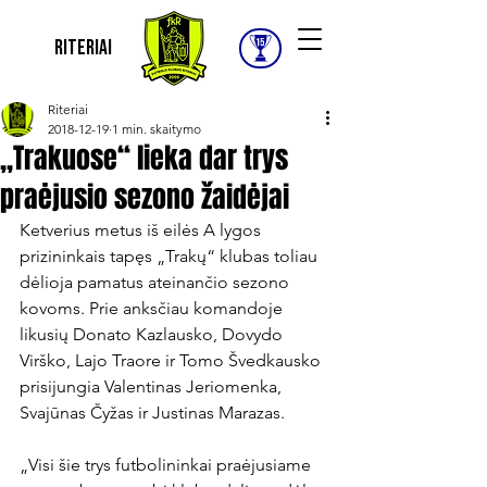
Riteriai
Riteriai
2018-12-19
1 min. skaitymo
„Trakuose“ lieka dar trys
praėjusio sezono žaidėjai
Ketverius metus iš eilės A lygos 
prizininkais tapęs „Trakų“ klubas toliau 
dėlioja pamatus ateinančio sezono 
kovoms. Prie anksčiau komandoje 
likusių Donato Kazlausko, Dovydo 
Virško, Lajo Traore ir Tomo Švedkausko 
prisijungia Valentinas Jeriomenka, 
Svajūnas Čyžas ir Justinas Marazas.

„Visi šie trys futbolininkai praėjusiame 