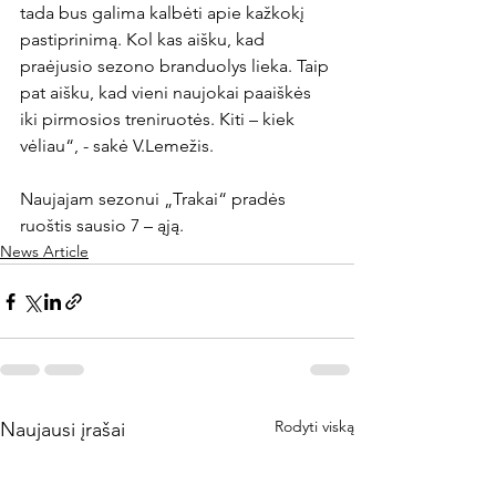
tada bus galima kalbėti apie kažkokį 
pastiprinimą. Kol kas aišku, kad 
praėjusio sezono branduolys lieka. Taip 
pat aišku, kad vieni naujokai paaiškės 
iki pirmosios treniruotės. Kiti – kiek 
vėliau“, - sakė V.Lemežis.

Naujajam sezonui „Trakai“ pradės 
ruoštis sausio 7 – ąją.
News Article
Rodyti viską
Naujausi įrašai