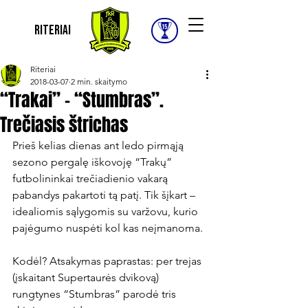
Riteriai
Riteriai
2018-03-07
2 min. skaitymo
“Trakai” – “Stumbras”.
Trečiasis štrichas
Prieš kelias dienas ant ledo pirmąją 
sezono pergalę iškovoję “Trakų” 
futbolininkai trečiadienio vakarą 
pabandys pakartoti tą patį. Tik šįkart – 
idealiomis sąlygomis su varžovu, kurio 
pajėgumo nuspėti kol kas neįmanoma.

Kodėl? Atsakymas paprastas: per trejas 
(įskaitant Supertaurės dvikovą) 
rungtynes “Stumbras” parodė tris 