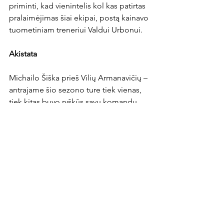
priminti, kad vienintelis kol kas patirtas 
pralaimėjimas šiai ekipai, postą kainavo 
tuometiniam treneriui Valdui Urbonui.

Akistata
Michailo Šiška prieš Vilių Armanavičių – 
antrajame šio sezono ture tiek vienas, 
tiek kitas buvo ryškūs savų komandų 
vedliai aikštės viduryje. M.Šiška atliko 
du rezultatyvius perdavimus, 
V.Armanavičius – buvo vienas lyderių 
pagal perimtus kamuolius. Kas 
šiandien laimės aikštės vidurį, turės 
puikių šansų laimėti rungtynes.
Be kategorijos