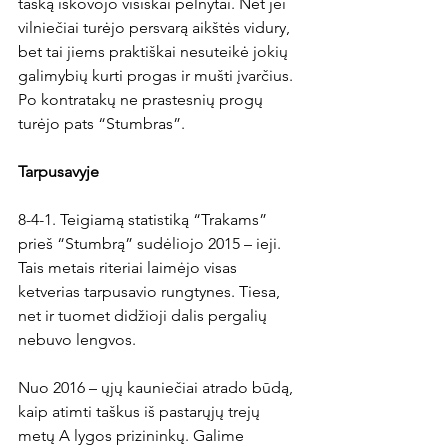
tašką iškovojo visiškai pelnytai. Net jei 
vilniečiai turėjo persvarą aikštės vidury, 
bet tai jiems praktiškai nesuteikė jokių 
galimybių kurti progas ir mušti įvarčius. 
Po kontratakų ne prastesnių progų 
turėjo pats “Stumbras”.

Tarpusavyje
8-4-1. Teigiamą statistiką “Trakams” 
prieš “Stumbrą” sudėliojo 2015 – ieji. 
Tais metais riteriai laimėjo visas 
ketverias tarpusavio rungtynes. Tiesa, 
net ir tuomet didžioji dalis pergalių 
nebuvo lengvos.

Nuo 2016 – ųjų kauniečiai atrado būdą, 
kaip atimti taškus iš pastarųjų trejų 
metų A lygos prizininkų. Galime 