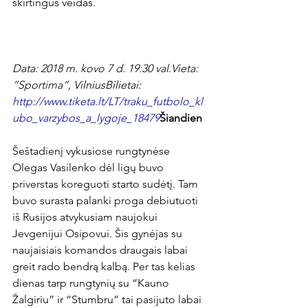
skirtingus veidas.

Data: 2018 m. kovo 7 d. 19:30 val.
Vieta: 
“Sportima”, Vilnius
Bilietai: 
http://www.tiketa.lt/LT/traku_futbolo_kl
ubo_varzybos_a_lygoje_18479
Šiandien
Šeštadienį vykusiose rungtynėse 
Olegas Vasilenko dėl ligų buvo 
priverstas koreguoti starto sudėtį. Tam 
buvo surasta palanki proga debiutuoti 
iš Rusijos atvykusiam naujokui 
Jevgenijui Osipovui. Šis gynėjas su 
naujaisiais komandos draugais labai 
greit rado bendrą kalbą. Per tas kelias 
dienas tarp rungtynių su “Kauno 
Žalgiriu” ir “Stumbru” tai pasijuto labai 