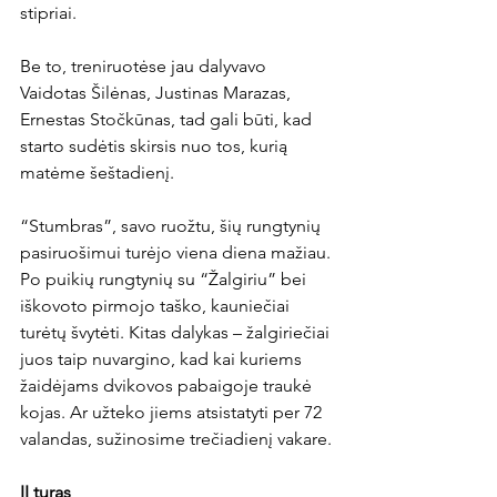
stipriai.

Be to, treniruotėse jau dalyvavo 
Vaidotas Šilėnas, Justinas Marazas, 
Ernestas Stočkūnas, tad gali būti, kad 
starto sudėtis skirsis nuo tos, kurią 
matėme šeštadienį.

“Stumbras”, savo ruožtu, šių rungtynių 
pasiruošimui turėjo viena diena mažiau. 
Po puikių rungtynių su “Žalgiriu” bei 
iškovoto pirmojo taško, kauniečiai 
turėtų švytėti. Kitas dalykas – žalgiriečiai 
juos taip nuvargino, kad kai kuriems 
žaidėjams dvikovos pabaigoje traukė 
kojas. Ar užteko jiems atsistatyti per 72 
valandas, sužinosime trečiadienį vakare.

II turas