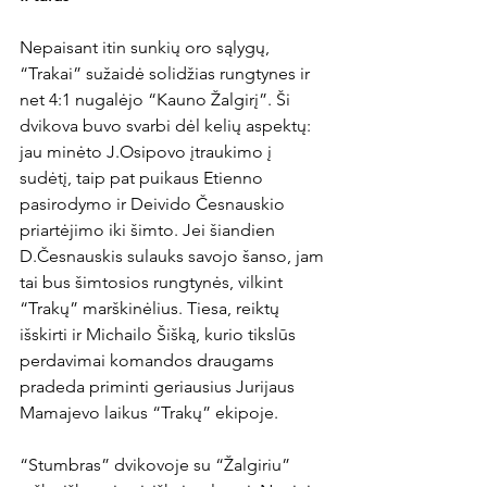
Nepaisant itin sunkių oro sąlygų, 
“Trakai” sužaidė solidžias rungtynes ir 
net 4:1 nugalėjo “Kauno Žalgirį”. Ši 
dvikova buvo svarbi dėl kelių aspektų: 
jau minėto J.Osipovo įtraukimo į 
sudėtį, taip pat puikaus Etienno 
pasirodymo ir Deivido Česnauskio 
priartėjimo iki šimto. Jei šiandien 
D.Česnauskis sulauks savojo šanso, jam 
tai bus šimtosios rungtynės, vilkint 
“Trakų” marškinėlius. Tiesa, reiktų 
išskirti ir Michailo Šišką, kurio tikslūs 
perdavimai komandos draugams 
pradeda priminti geriausius Jurijaus 
Mamajevo laikus “Trakų” ekipoje.

“Stumbras” dvikovoje su “Žalgiriu” 