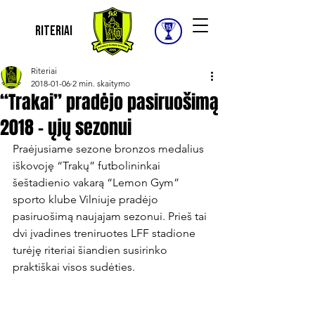
Riteriai
Riteriai
2018-01-06
2 min. skaitymo
“Trakai” pradėjo pasiruošimą
2018 – ųjų sezonui
Praėjusiame sezone bronzos medalius 
iškovoję “Trakų” futbolininkai 
šeštadienio vakarą “Lemon Gym” 
sporto klube Vilniuje pradėjo 
pasiruošimą naujajam sezonui. Prieš tai 
dvi įvadines treniruotes LFF stadione 
turėję riteriai šiandien susirinko 
praktiškai visos sudėties.
