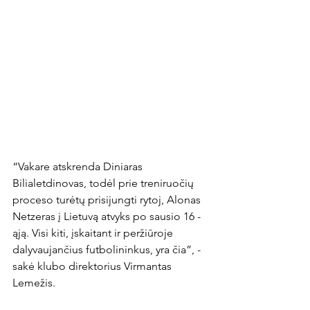
“Vakare atskrenda Diniaras 
Bilialetdinovas, todėl prie treniruočių 
proceso turėtų prisijungti rytoj, Alonas 
Netzeras į Lietuvą atvyks po sausio 16 - 
ąją. Visi kiti, įskaitant ir peržiūroje 
dalyvaujančius futbolininkus, yra čia”, - 
sakė klubo direktorius Virmantas 
Lemežis.
