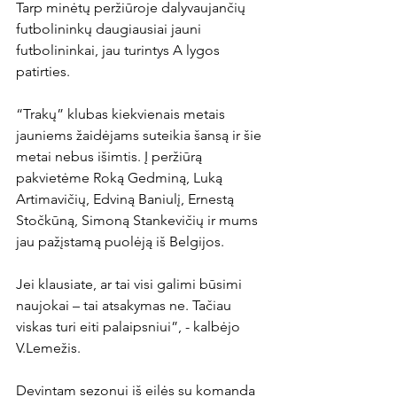
Tarp minėtų peržiūroje dalyvaujančių 
futbolininkų daugiausiai jauni 
futbolininkai, jau turintys A lygos 
patirties.

“Trakų” klubas kiekvienais metais 
jauniems žaidėjams suteikia šansą ir šie 
metai nebus išimtis. Į peržiūrą 
pakvietėme Roką Gedminą, Luką 
Artimavičių, Edviną Baniulį, Ernestą 
Stočkūną, Simoną Stankevičių ir mums 
jau pažįstamą puolėją iš Belgijos.

Jei klausiate, ar tai visi galimi būsimi 
naujokai – tai atsakymas ne. Tačiau 
viskas turi eiti palaipsniui”, - kalbėjo 
V.Lemežis.

Devintam sezonui iš eilės su komanda 