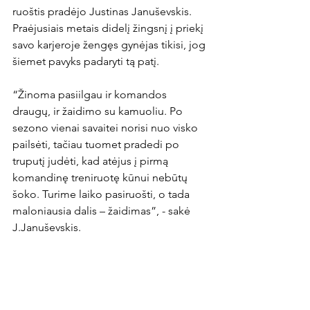
ruoštis pradėjo Justinas Januševskis. 
Praėjusiais metais didelį žingsnį į priekį 
savo karjeroje žengęs gynėjas tikisi, jog 
šiemet pavyks padaryti tą patį.

“Žinoma pasiilgau ir komandos 
draugų, ir žaidimo su kamuoliu. Po 
sezono vienai savaitei norisi nuo visko 
pailsėti, tačiau tuomet pradedi po 
truputį judėti, kad atėjus į pirmą 
komandinę treniruotę kūnui nebūtų 
šoko. Turime laiko pasiruošti, o tada 
maloniausia dalis – žaidimas”, - sakė 
J.Januševskis.
