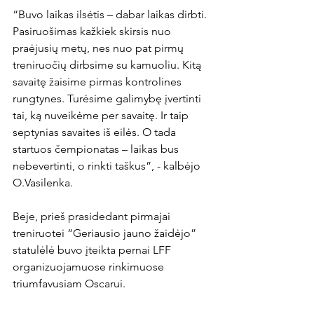
“Buvo laikas ilsėtis – dabar laikas dirbti. 
Pasiruošimas kažkiek skirsis nuo 
praėjusių metų, nes nuo pat pirmų 
treniruočių dirbsime su kamuoliu. Kitą 
savaitę žaisime pirmas kontrolines 
rungtynes. Turėsime galimybę įvertinti 
tai, ką nuveikėme per savaitę. Ir taip 
septynias savaites iš eilės. O tada 
startuos čempionatas – laikas bus 
nebevertinti, o rinkti taškus”, - kalbėjo 
O.Vasilenka.

Beje, prieš prasidedant pirmajai 
treniruotei “Geriausio jauno žaidėjo” 
statulėlė buvo įteikta pernai LFF 
organizuojamuose rinkimuose 
triumfavusiam Oscarui.
