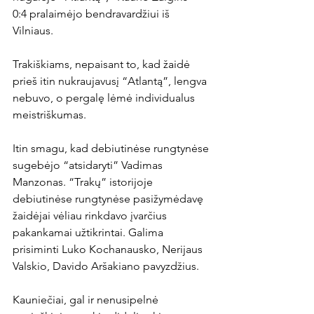
0:4 pralaimėjo bendravardžiui iš 
Vilniaus.

Trakiškiams, nepaisant to, kad žaidė 
prieš itin nukraujavusį “Atlantą”, lengva 
nebuvo, o pergalę lėmė individualus 
meistriškumas.

Itin smagu, kad debiutinėse rungtynėse 
sugebėjo “atsidaryti” Vadimas 
Manzonas. “Trakų” istorijoje 
debiutinėse rungtynėse pasižymėdavę 
žaidėjai vėliau rinkdavo įvarčius 
pakankamai užtikrintai. Galima 
prisiminti Luko Kochanausko, Nerijaus 
Valskio, Davido Aršakiano pavyzdžius.

Kauniečiai, gal ir nenusipelnė 