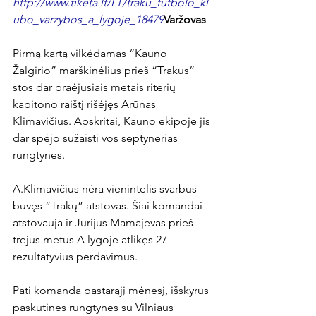
http://www.tiketa.lt/LT/traku_futbolo_kl
ubo_varzybos_a_lygoje_18479
Varžovas
Pirmą kartą vilkėdamas “Kauno 
Žalgirio” marškinėlius prieš “Trakus” 
stos dar praėjusiais metais riterių 
kapitono raištį rišėjęs Arūnas 
Klimavičius. Apskritai, Kauno ekipoje jis 
dar spėjo sužaisti vos septynerias 
rungtynes.

A.Klimavičius nėra vienintelis svarbus 
buvęs “Trakų” atstovas. Šiai komandai 
atstovauja ir Jurijus Mamajevas prieš 
trejus metus A lygoje atlikęs 27 
rezultatyvius perdavimus.

Pati komanda pastarąjį mėnesį, išskyrus 
paskutines rungtynes su Vilniaus 