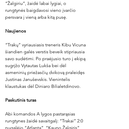
“Žalgiriu”, žaidė labai lygiai, o 
rungtynės baigdavosi vieno įvarčio 
persvara į vieną arba kitą pusę.

Naujienos
“Trakų” vyriausiasis treneris Kibu Vicuna 
šiandien galės verstis beveik stipriausia 
savo sudėtimi. Po praėjusio turo į ekipą 
sugrįžo Vytautas Lukša bei dėl 
asmeninių priežasčių dvikovą praleidęs 
Justinas Januševskis. Vienintelis 
klaustukas dėl Diniaro Bilialetdinovo.

Paskutinis turas
Abi komandos A lygos pastarąsias 
rungtynes žaidė savaitgalį: “Trakai” 2:0 
nugalėjo “Atlantą”, “Kauno Žalgiris” 