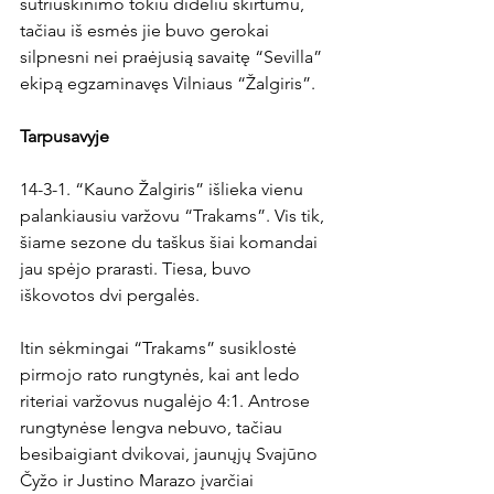
sutriuškinimo tokiu dideliu skirtumu, 
tačiau iš esmės jie buvo gerokai 
silpnesni nei praėjusią savaitę “Sevilla” 
ekipą egzaminavęs Vilniaus “Žalgiris”.

Tarpusavyje
14-3-1. “Kauno Žalgiris” išlieka vienu 
palankiausiu varžovu “Trakams”. Vis tik, 
šiame sezone du taškus šiai komandai 
jau spėjo prarasti. Tiesa, buvo 
iškovotos dvi pergalės.

Itin sėkmingai “Trakams” susiklostė 
pirmojo rato rungtynės, kai ant ledo 
riteriai varžovus nugalėjo 4:1. Antrose 
rungtynėse lengva nebuvo, tačiau 
besibaigiant dvikovai, jaunųjų Svajūno 
Čyžo ir Justino Marazo įvarčiai 