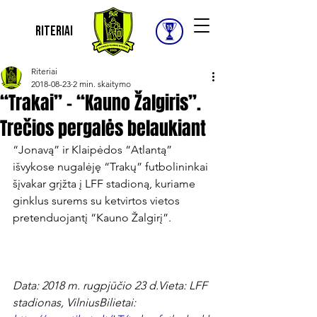
Riteriai
Riteriai
2018-08-23
2 min. skaitymo
“Trakai” – “Kauno Žalgiris”.
Trečios pergalės belaukiant
“Jonavą” ir Klaipėdos “Atlantą” 
išvykose nugalėję “Trakų” futbolininkai 
šįvakar grįžta į LFF stadioną, kuriame 
ginklus surems su ketvirtos vietos 
pretenduojantį “Kauno Žalgirį”.

Data: 2018 m. rugpjūčio 23 d.
Vieta: LFF 
stadionas, Vilnius
Bilietai: 