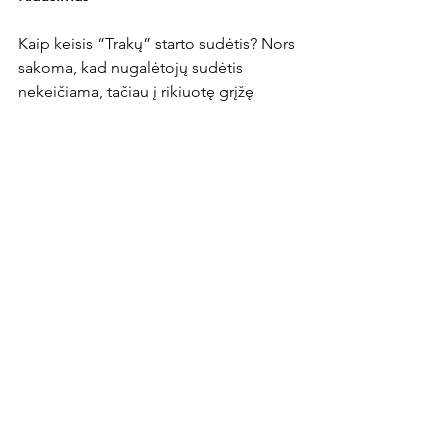
Kaip keisis “Trakų” starto sudėtis? Nors 
sakoma, kad nugalėtojų sudėtis 
nekeičiama, tačiau į rikiuotę grįžę 
V.Lukša ir J.Januševskis į starto sudėtį 
turėtų įnešti korekcijų. Be to, kol kas 
itin sėkmingai nuo suolo kyla Lajo 
Traore, tad klausimas, ar jam nebus 
suteikta galimybė?

Orų prognozė
Rungtynių metu sinoptikai 
prognozuoja fantastišką vakarą: 20 
laipsnių šilumos, 2 metrų per sekundę 
pietryčių vėją ir nulinę tikimybę kritulių.
News Article