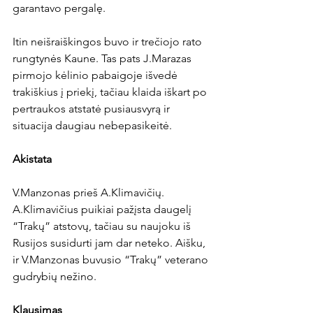
garantavo pergalę.

Itin neišraiškingos buvo ir trečiojo rato 
rungtynės Kaune. Tas pats J.Marazas 
pirmojo kėlinio pabaigoje išvedė 
trakiškius į priekį, tačiau klaida iškart po 
pertraukos atstatė pusiausvyrą ir 
situacija daugiau nebepasikeitė.

Akistata
V.Manzonas prieš A.Klimavičių. 
A.Klimavičius puikiai pažįsta daugelį 
“Trakų” atstovų, tačiau su naujoku iš 
Rusijos susidurti jam dar neteko. Aišku, 
ir V.Manzonas buvusio “Trakų” veterano 
gudrybių nežino.

Klausimas