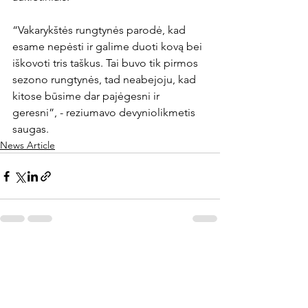
“Vakarykštės rungtynės parodė, kad 
esame nepėsti ir galime duoti kovą bei 
iškovoti tris taškus. Tai buvo tik pirmos 
sezono rungtynės, tad neabejoju, kad 
kitose būsime dar pajėgesni ir 
geresni”, - reziumavo devyniolikmetis 
saugas.
News Article
Rodyti viską
Naujausi įrašai