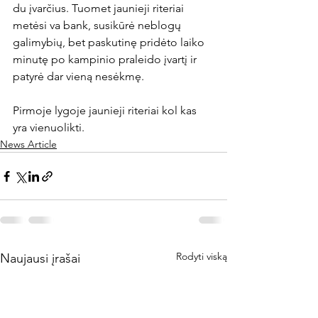
du įvarčius. Tuomet jaunieji riteriai 
metėsi va bank, susikūrė neblogų 
galimybių, bet paskutinę pridėto laiko 
minutę po kampinio praleido įvartį ir 
patyrė dar vieną nesėkmę.

Pirmoje lygoje jaunieji riteriai kol kas 
yra vienuolikti.
News Article
Rodyti viską
Naujausi įrašai