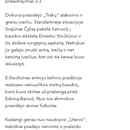
pralaimėjimas 2:3.

Dvikova prasidėjo „Trakų“ atakomis ir 
greitu įvarčiu. Standartinėje situacijoje 
Svajūnas Čyžas pakėlė kamuolį į 
baudos aikštelę Ernestui Stočkūnui ir 
šis atidarė rungtynių sąskaitą. Netrukus 
jis galėjo įmušti antrą, trečią ir net 
ketvirtą įvarčius, bet visi tie šansai buvo 
iššvaistyti.

E.Stočkūnas antrojo kėlinio pradžioje 
realizavo vienuolikos metrų baudinį, 
kuris buvo skirtas už pražangą prieš 
Edviną Baniulį. Nuo tos akimirkos 
prasidėjo atviras futbolas.

Kadangi geriau tuo naudojosi „Utenis“, 
trakiškiai pradėjo nervintis ir praleido 