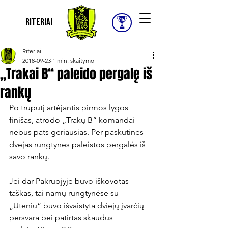
Riteriai
Riteriai
2018-09-23
1 min. skaitymo
„Trakai B“ paleido pergalę iš
rankų
Po truputį artėjantis pirmos lygos 
finišas, atrodo „Trakų B“ komandai 
nebus pats geriausias. Per paskutines 
dvejas rungtynes paleistos pergalės iš 
savo rankų.

Jei dar Pakruojyje buvo iškovotas 
taškas, tai namų rungtynėse su 
„Uteniu“ buvo išvaistyta dviejų įvarčių 
persvara bei patirtas skaudus 