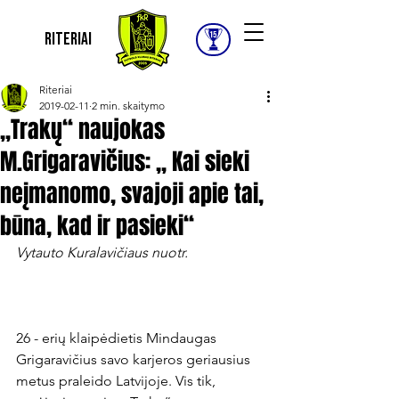
Riteriai
Riteriai
2019-02-11
2 min. skaitymo
„Trakų“ naujokas
M.Grigaravičius: „ Kai sieki
neįmanomo, svajoji apie tai,
būna, kad ir pasieki“
Vytauto Kuralavičiaus nuotr.
26 - erių klaipėdietis Mindaugas 
Grigaravičius savo karjeros geriausius 
metus praleido Latvijoje. Vis tik, 