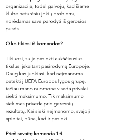
organizacija, todėl galvoju, kad šiame 
klube neturėsiu jokių problemų 
norėdamas save parodyti iš gerosios 
pusės.

O ko tikiesi iš komandos?
Tikiuosi, su ja pasiekti aukščiausius 
tikslus, įskaitant pasirodymą Europoje. 
Daug kas juokiasi, kad neįmanoma 
patekti į UEFA Europos lygos grupę, 
tačiau mano nuomone visada privalai 
siekti maksimumo. Tik maksimumo 
siekimas priveda prie geresnių 
rezultatų. Kai sieki neįmanomo, svajoji 
apie tai, būna, kad ir pasieki.

Prieš savaitę komanda 1:4 