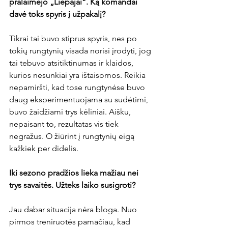
pralaimėjo „Liepajai“. Ką komandai 
davė toks spyris į užpakalį?
Tikrai tai buvo stiprus spyris, nes po 
tokių rungtynių visada norisi įrodyti, jog 
tai tebuvo atsitiktinumas ir klaidos, 
kurios nesunkiai yra ištaisomos. Reikia 
nepamiršti, kad tose rungtynėse buvo 
daug eksperimentuojama su sudėtimi, 
buvo žaidžiami trys kėliniai. Aišku, 
nepaisant to, rezultatas vis tiek 
negražus. O žiūrint į rungtynių eigą 
kažkiek per didelis.

Iki sezono pradžios lieka mažiau nei 
trys savaitės. Užteks laiko susigroti?
Jau dabar situacija nėra bloga. Nuo 
pirmos treniruotės pamačiau, kad 