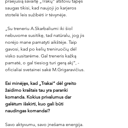
praėjusią savaitę „Trakų“ atstovu tapęs 
saugas tikisi, kad naujoji jo karjeros 
stotelė leis sužibėti ir tėvynėje.

„Su treneriu A.Skarbaliumi iki šiol 
nebuvome susitikę, tad natūralu, jog jis 
norėjo mane pamatyti aikštėje. Taip 
gavosi, kad po kelių treniruočių dėl 
visko susitarėme. Gal treneris kažką 
pamatė, o gal tiesiog turi gerą akį“, - 
oficialiai svetainei sakė M.Grigaravičius.

Esi minėjęs, kad „Trakai“ dėl greito 
žaidimo kraštais tau yra paranki 
komanda. Kokius privalumus dar 
galėtum išskirti, kuo gali būti 
naudingas komandai?
Savo aktyvumu, savo įnešama energija. 