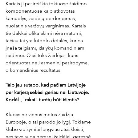
Kartais ji pasireiškia tokiuose žaidimo 
komponentuose kaip atkovotas 
kamuolys, žaidėjų perdengimas, 
nuolatinis varžovų varginimas. Kartais 
tie dalykai plika akimi nėra matomi, 
tačiau tai yra futbolo detalės, kurios 
įneša teigiamų dalykų komandiniam 
žaidimui. O aš toks žaidėjas, kuris 
orientuotas ne į asmeninį pasirodymą, 
o komandinius rezultatus.

Taip jau sutapo, kad pačiam Latvijoje 
per karjerą sekėsi geriau nei Lietuvoje. 
Kodėl „Trakai“ turėtų būti išimtis?
Klubas ne vienus metus žaidžia 
Europoje, o tai parodo jo lygį. Tokiame 
klube yra žymiai lengviau atsiskleisti, 
nes tave supa geresni žaidėjai, geresnė 