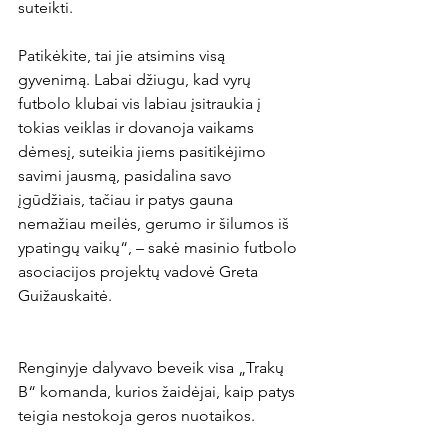
suteikti.

Patikėkite, tai jie atsimins visą 
gyvenimą. Labai džiugu, kad vyrų 
futbolo klubai vis labiau įsitraukia į 
tokias veiklas ir dovanoja vaikams 
dėmesį, suteikia jiems pasitikėjimo 
savimi jausmą, pasidalina savo 
įgūdžiais, tačiau ir patys gauna 
nemažiau meilės, gerumo ir šilumos iš 
ypatingų vaikų“, – sakė masinio futbolo 
asociacijos projektų vadovė Greta 
Renginyje dalyvavo beveik visa „Trakų 
B“ komanda, kurios žaidėjai, kaip patys 
teigia nestokoja geros nuotaikos.
