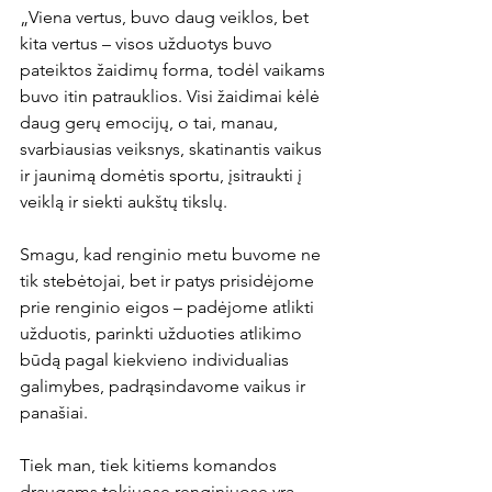
„Viena vertus, buvo daug veiklos, bet 
kita vertus – visos užduotys buvo 
pateiktos žaidimų forma, todėl vaikams 
buvo itin patrauklios. Visi žaidimai kėlė 
daug gerų emocijų, o tai, manau, 
svarbiausias veiksnys, skatinantis vaikus 
ir jaunimą domėtis sportu, įsitraukti į 
veiklą ir siekti aukštų tikslų.

Smagu, kad renginio metu buvome ne 
tik stebėtojai, bet ir patys prisidėjome 
prie renginio eigos – padėjome atlikti 
užduotis, parinkti užduoties atlikimo 
būdą pagal kiekvieno individualias 
galimybes, padrąsindavome vaikus ir 
panašiai.

Tiek man, tiek kitiems komandos 
draugams tokiuose renginiuose yra 