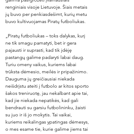
renginiais visoje Lietuvoje. Šiais metais 
jų buvo per penkiasdešimt, kurių metu 
buvo kultivuojamas Piratų futboliukas.

„Piratų futboliukas – toks dalykas, kurį 
ne tik smagu pamatyti, bet ir gera 
pajausti ir suprasti, kad tik įdėję 
pastangų galime padaryti labai daug. 
Turiu omeny vaikus, kuriems labai 
trūksta dėmesio, meilės ir pripažinimo. 
Dauguma jų greičiausiai niekada 
neišdrįstu ateiti į futbolo ar kitos sporto 
šakos treniruotę, jau nekalbant apie tai, 
kad jie niekada nepatikės, kad gali 
bendrauti su garsiu futbolininku, žaisti 
su juo ir iš jo mokytis. Tai vaikai, 
kuriems reikalingas ypatingas dėmesys, 
o mes esame tie, kurie galime jiems tai 