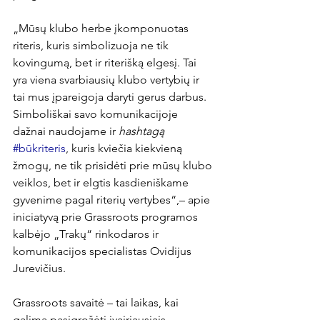
„Mūsų klubo herbe įkomponuotas 
riteris, kuris simbolizuoja ne tik 
kovingumą, bet ir riterišką elgesį. Tai 
yra viena svarbiausių klubo vertybių ir 
tai mus įpareigoja daryti gerus darbus. 
Simboliškai savo komunikacijoje 
dažnai naudojame ir 
hashtagą
#būkriteris
, kuris kviečia kiekvieną 
žmogų, ne tik prisidėti prie mūsų klubo 
veiklos, bet ir elgtis kasdieniškame 
gyvenime pagal riterių vertybes“,– apie 
iniciatyvą prie Grassroots programos 
kalbėjo „Trakų“ rinkodaros ir 
komunikacijos specialistas Ovidijus 
Jurevičius.

Grassroots savaitė – tai laikas, kai 
galima pasigrožėti įvairiausiais 