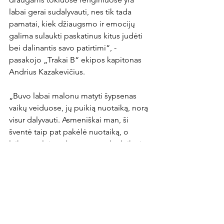
labai gerai sudalyvauti, nes tik tada 
pamatai, kiek džiaugsmo ir emocijų 
galima sulaukti paskatinus kitus judėti 
bei dalinantis savo patirtimi“, - 
pasakojo „Trakai B“ ekipos kapitonas 
Andrius Kazakevičius.

„Buvo labai malonu matyti šypsenas 
vaikų veiduose, jų puikią nuotaiką, norą 
visur dalyvauti. Asmeniškai man, ši 
šventė taip pat pakėlė nuotaiką, o 
laikas praleistas buvo geras, kad tikrai 
neatsisakyčiau viso to pakartoti. 
Svarbiausia, kad visi laimingi ir 
patenkinti“, - su šypsena prisiminimais 
dalinosi vienas rezultatyviausių pirmos 
lygos futbolininkų Elvinas Ališauskas.
