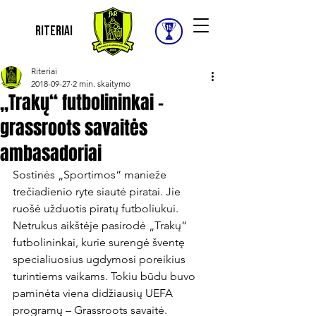
Riteriai
Riteriai
2018-09-27
2 min. skaitymo
„Trakų“ futbolininkai –
grassroots savaitės
ambasadoriai
Sostinės „Sportimos“ manieže 
trečiadienio ryte siautė piratai. Jie 
ruošė užduotis piratų futboliukui. 
Netrukus aikštėje pasirodė „Trakų“ 
futbolininkai, kurie surengė šventę 
specialiuosius ugdymosi poreikius 
turintiems vaikams. Tokiu būdu buvo 
paminėta viena didžiausių UEFA 
programų – Grassroots savaitė.
