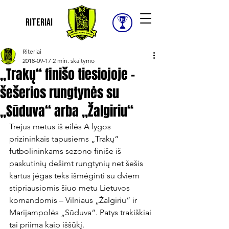
Riteriai
Riteriai
2018-09-17
2 min. skaitymo
„Trakų“ finišo tiesiojoje –
šešerios rungtynės su
„Sūduva“ arba „Žalgiriu“
Trejus metus iš eilės A lygos 
prizininkais tapusiems „Trakų“ 
futbolininkams sezono finiše iš 
paskutinių dešimt rungtynių net šešis 
kartus jėgas teks išmėginti su dviem 
stipriausiomis šiuo metu Lietuvos 
komandomis – Vilniaus „Žalgiriu“ ir 
Marijampolės „Sūduva“. Patys trakiškiai 
tai priima kaip iššūkį.
