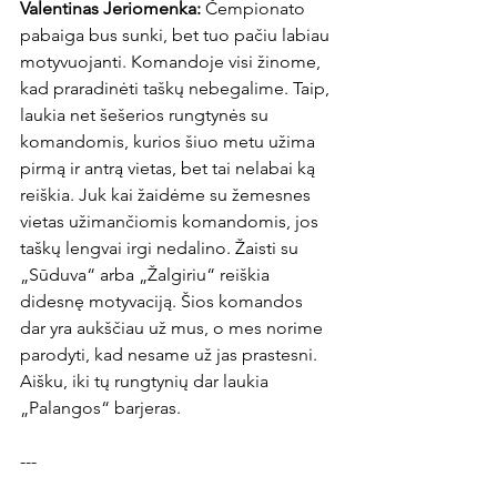
Valentinas Jeriomenka: 
Čempionato 
pabaiga bus sunki, bet tuo pačiu labiau 
motyvuojanti. Komandoje visi žinome, 
kad praradinėti taškų nebegalime. Taip, 
laukia net šešerios rungtynės su 
komandomis, kurios šiuo metu užima 
pirmą ir antrą vietas, bet tai nelabai ką 
reiškia. Juk kai žaidėme su žemesnes 
vietas užimančiomis komandomis, jos 
taškų lengvai irgi nedalino. Žaisti su 
„Sūduva“ arba „Žalgiriu“ reiškia 
didesnę motyvaciją. Šios komandos 
dar yra aukščiau už mus, o mes norime 
parodyti, kad nesame už jas prastesni. 
Aišku, iki tų rungtynių dar laukia 
„Palangos“ barjeras.

---
