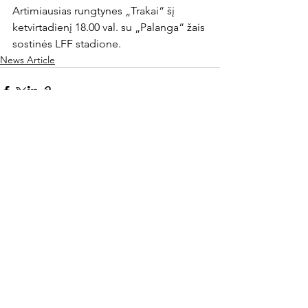
Artimiausias rungtynes „Trakai“ šį 
ketvirtadienį 18.00 val. su „Palanga“ žais 
sostinės LFF stadione.
News Article
Rodyti viską
Naujausi įrašai