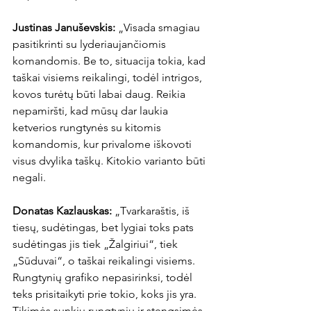
Justinas Januševskis: 
„Visada smagiau 
pasitikrinti su lyderiaujančiomis 
komandomis. Be to, situacija tokia, kad 
taškai visiems reikalingi, todėl intrigos, 
kovos turėtų būti labai daug. Reikia 
nepamiršti, kad mūsų dar laukia 
ketverios rungtynės su kitomis 
komandomis, kur privalome iškovoti 
visus dvylika taškų. Kitokio varianto būti 
negali.

Donatas Kazlauskas: 
„Tvarkaraštis, iš 
tiesų, sudėtingas, bet lygiai toks pats 
sudėtingas jis tiek „Žalgiriui“, tiek 
„Sūduvai“, o taškai reikalingi visiems. 
Rungtynių grafiko nepasirinksi, todėl 
teks prisitaikyti prie tokio, koks jis yra. 
Tikimės sunkių rungtynių ir stengsimės 