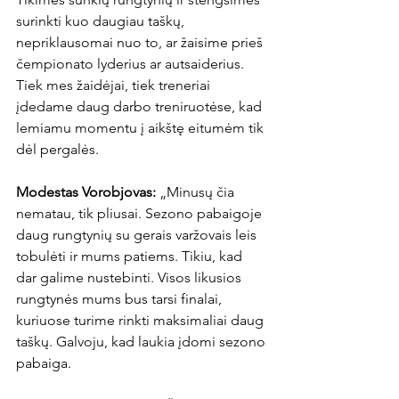
surinkti kuo daugiau taškų, 
nepriklausomai nuo to, ar žaisime prieš 
čempionato lyderius ar autsaiderius. 
Tiek mes žaidėjai, tiek treneriai 
įdedame daug darbo treniruotėse, kad 
lemiamu momentu į aikštę eitumėm tik 
dėl pergalės.

Modestas Vorobjovas: 
„Minusų čia 
nematau, tik pliusai. Sezono pabaigoje 
daug rungtynių su gerais varžovais leis 
tobulėti ir mums patiems. Tikiu, kad 
dar galime nustebinti. Visos likusios 
rungtynės mums bus tarsi finalai, 
kuriuose turime rinkti maksimaliai daug 
taškų. Galvoju, kad laukia įdomi sezono 
pabaiga.
