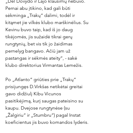
„Dėl Dovydo ir Lajo klausimų nebuvo. 
Pernai abu įtikino, kad gali būti 
sėkminga „Trakų“ dalimi, todėl ir 
kitąmet jie vilkės klubo marškinėlius. Su 
Kevinu buvo taip, kad iš jo daug 
tikėjomės, jis sužaidė tikrai gerų 
rungtynių, bet vis tik jo žaidimas 
pernelyg bangavo. Ačiū jam už 
pastangas ir sėkmės ateity“, - sakė 
klubo direktorius Virmantas Lemežis.

Po „Atlanto“ griūties prie „Trakų“ 
prisijungęs D.Virkšas netikėtai greitai 
gavo didžiulį Kibu Vicunos 
pasitikėjimą, kurį saugas pateisino su 
kaupu. Dvejose rungtynėse (su 
„Žalgiriu“ ir „Stumbru“) pagal Instat 
koeficientus jis buvo komandos lyderis.
