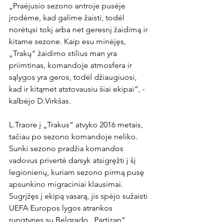
„Praėjusio sezono antroje pusėje 
įrodėme, kad galime žaisti, todėl 
norėtųsi tokį arba net geresnį žaidimą ir 
kitame sezone. Kaip esu minėjęs, 
„Trakų“ žaidimo stilius man yra 
priimtinas, komandoje atmosfera ir 
sąlygos yra geros, todėl džiaugiuosi, 
kad ir kitąmet atstovausiu šiai ekipai“, - 
kalbėjo D.Virkšas.

L.Traore į „Trakus“ atvyko 2016 metais, 
tačiau po sezono komandoje neliko. 
Sunki sezono pradžia komandos 
vadovus privertė darsyk atsigręžti į šį 
legionierių, kuriam sezono pirmą pusę 
apsunkino migraciniai klausimai. 
Sugrįžęs į ekipą vasarą, jis spėjo sužaisti 
UEFA Europos lygos atrankos 
rungtynes su Belgrado „Partizan“ 