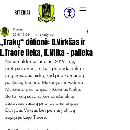
Riteriai
Riteriai
2018-12-06
1 min. skaitymo
„Trakų“ dėlionė: D.Virkšas ir
L.Traore lieka, K.Ntika – palieka
Nenumaldomai artėjant 2019 – ųjų 
metų sezonui „Trakai“ pradeda dėlioti 
jo gaires. Jau aišku, kad prie komandą 
palikusių Etienno Mukanyos ir Vadimo 
Manzono prisijungia ir Kevinas Ntika. 
Be to, kitą sezoną komandai tikrai 
atstovaus vasarą prie jos prisijungęs 
Dovydas Virkšas bei pernai į ekipą 
sugrįžęs Lajo Traore.
