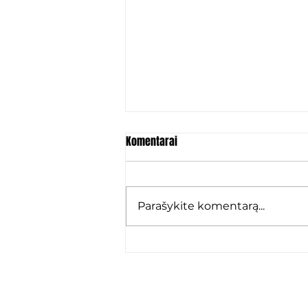
Komentarai
Parašykite komentarą...
Marko Karamarko: „Grįžau ten,
kur jaučiuosi kaip namie“