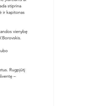
ada stiprina 
 ir kapitonas 
omandos vienybę 
V.Borovskis.

lubo 
tus. Rugpjūtį 
šventę – 