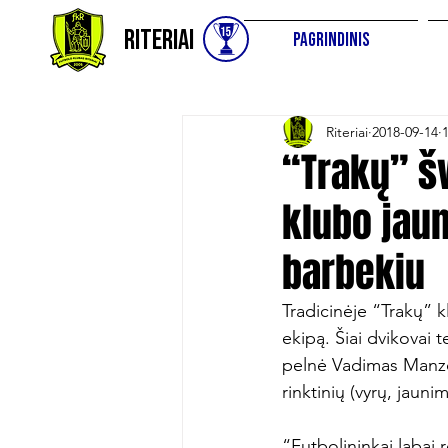
Riteriai
Pagrindinis
Riteriai
2018-09-14
“Trakų” š
klubo jaun
barbekiu
Tradicinėje “Trakų” k
ekipą. Šiai dvikovai 
pelnė Vadimas Manzona
rinktinių (vyrų, jauni
“Futbolininkai labai 