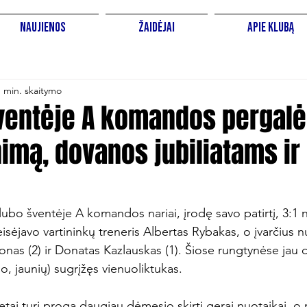
Naujienos
Žaidėjai
Apie Klubą
1 min. skaitymo
ventėje A komandos pergalė
imą, dovanos jubiliatams ir
lubo šventėje A komandos nariai, įrodę savo patirtį, 3:1 
teisėjavo vartininkų treneris Albertas Rybakas, o įvarčius 
s (2) ir Donatas Kazlauskas (1). Šiose rungtynėse jau da
mo, jaunių) sugrįžęs vienuoliktukas.

retai turi progą daugiau dėmesio skirti gerai nuotaikai, o 