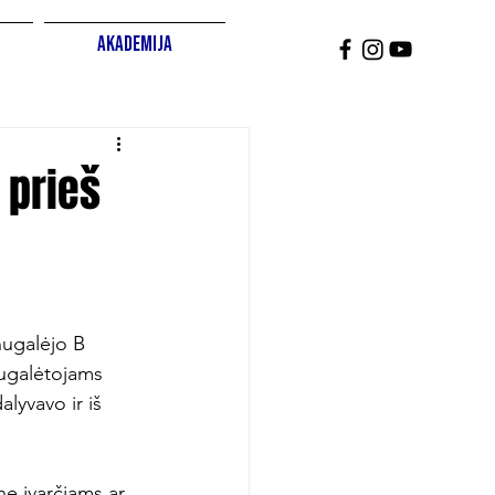
Akademija
 prieš
nugalėjo B 
nugalėtojams 
lyvavo ir iš 
ne įvarčiams ar 