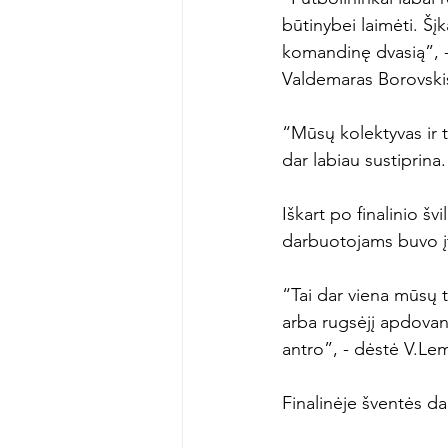
būtinybei laimėti. Šįk
komandinę dvasią”, -
Valdemaras Borovskis
“Mūsų kolektyvas ir t
dar labiau sustiprina.
Iškart po finalinio 
darbuotojams buvo į
“Tai dar viena mūsų 
arba rugsėjį apdova
antro”, - dėstė V.Lem
Finalinėje šventės da