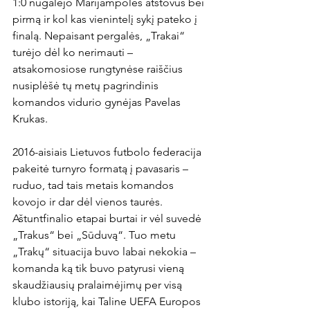
1:0 nugalėjo Marijampolės atstovus bei 
pirmą ir kol kas vienintelį sykį pateko į 
finalą. Nepaisant pergalės, „Trakai“ 
turėjo dėl ko nerimauti – 
atsakomosiose rungtynėse raiščius 
nusiplėšė tų metų pagrindinis 
komandos vidurio gynėjas Pavelas 
Krukas.

2016-aisiais Lietuvos futbolo federacija 
pakeitė turnyro formatą į pavasaris – 
ruduo, tad tais metais komandos 
kovojo ir dar dėl vienos taurės. 
Aštuntfinalio etapai burtai ir vėl suvedė 
„Trakus“ bei „Sūduvą“. Tuo metu 
„Trakų“ situacija buvo labai nekokia – 
komanda ką tik buvo patyrusi vieną 
skaudžiausių pralaimėjimų per visą 
klubo istoriją, kai Taline UEFA Europos 