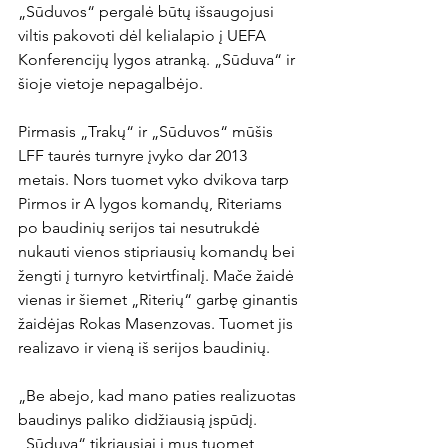
„Sūduvos“ pergalė būtų išsaugojusi 
viltis pakovoti dėl kelialapio į UEFA 
Konferencijų lygos atranką. „Sūduva“ ir 
šioje vietoje nepagalbėjo.

Pirmasis „Trakų“ ir „Sūduvos“ mūšis 
LFF taurės turnyre įvyko dar 2013 
metais. Nors tuomet vyko dvikova tarp 
Pirmos ir A lygos komandų, Riteriams 
po baudinių serijos tai nesutrukdė 
nukauti vienos stipriausių komandų bei 
žengti į turnyro ketvirtfinalį. Mače žaidė 
vienas ir šiemet „Riterių“ garbę ginantis 
žaidėjas Rokas Masenzovas. Tuomet jis 
realizavo ir vieną iš serijos baudinių.

„Be abejo, kad mano paties realizuotas 
baudinys paliko didžiausią įspūdį. 
„Sūduva“ tikriausiai į mus tuomet 