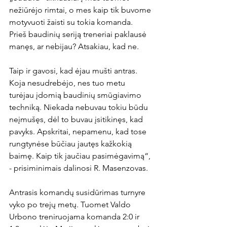
nežiūrėjo rimtai, o mes kaip tik buvome 
motyvuoti žaisti su tokia komanda. 
Prieš baudinių seriją treneriai paklausė 
manęs, ar nebijau? Atsakiau, kad ne.

Taip ir gavosi, kad ėjau mušti antras. 
Koja nesudrebėjo, nes tuo metu 
turėjau įdomią baudinių smūgiavimo 
techniką. Niekada nebuvau tokiu būdu 
neįmušęs, dėl to buvau įsitikinęs, kad 
pavyks. Apskritai, nepamenu, kad tose 
rungtynėse būčiau jautęs kažkokią 
baimę. Kaip tik jaučiau pasimėgavimą“, 
- prisiminimais dalinosi R. Masenzovas.

Antrasis komandų susidūrimas turnyre 
vyko po trejų metų. Tuomet Valdo 
Urbono treniruojama komanda 2:0 ir 