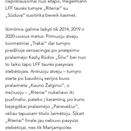
nepriklausomai nuo etapo, Hegelmann 
LFF taurės turnyre „Riteriai“ su 
„Sūduva“ susitinka beveik kasmet.

Išimtimis galime laikyti tik 2014, 2019 ir 
2020-uosius metus. Pirmuoju atveju 
tuometiniai „Trakai“ dar turnyro 
pradžioje sensacingai po pratęsimo 
pralaimėjo Kazlų Rūdos „Šilui“ bei nuo 
to laiko tapo LFF taurės pasyviais 
stebėtojais. Antruoju atveju – turnyro 
starte po baudinių serijos buvo 
pralaimėta „Kauno Žalgiriui“, o 
trečiuoju – „Riteriai“ nukeliavo iki 
pusfinalio, pateko į karantiną, po kurio 
bejėgiškai pralaimėjo „Panevėžiui“, 
vėliau tapusiam titulo laimėtoju. Šįkart 
„Riteriai“ finale jau nebuvo pasyvūs 
stebėtojai, nes tik Marijampolės 