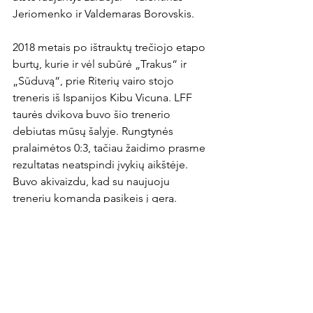
Jeriomenko ir Valdemaras Borovskis.

2018 metais po ištrauktų trečiojo etapo 
burtų, kurie ir vėl subūrė „Trakus“ ir 
„Sūduvą“, prie Riterių vairo stojo 
treneris iš Ispanijos Kibu Vicuna. LFF 
taurės dvikova buvo šio trenerio 
debiutas mūsų šalyje. Rungtynės 
pralaimėtos 0:3, tačiau žaidimo prasme 
rezultatas neatspindi įvykių aikštėje. 
Buvo akivaizdu, kad su naujuoju 
treneriu komanda pasikeis į gerą.

Šį sekmadienį „Riterių“ ir „Sūduvos“ 
laukia šeštasis tarpusavio mūšis. Vėl 
burtai lėmė rungtynes išvykoje, vėl teks 
varžytis prieš čempionato lyderį. Kol 
kas 3:2 priekyje yra „Sūduva“ ir tik 