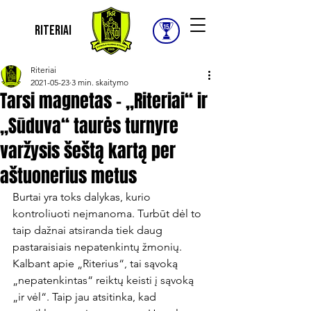
Riteriai
Riteriai
2021-05-23
3 min. skaitymo
Tarsi magnetas – „Riteriai“ ir
„Sūduva“ taurės turnyre
varžysis šeštą kartą per
aštuonerius metus
Burtai yra toks dalykas, kurio 
kontroliuoti neįmanoma. Turbūt dėl to 
taip dažnai atsiranda tiek daug 
pastaraisiais nepatenkintų žmonių. 
Kalbant apie „Riterius“, tai sąvoką 
„nepatenkintas“ reiktų keisti į sąvoką 
„ir vėl“. Taip jau atsitinka, kad 