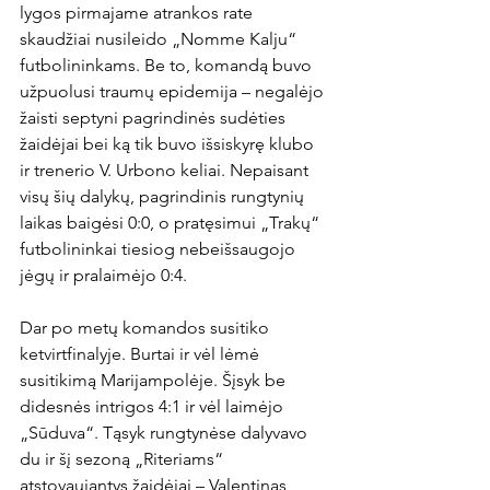
lygos pirmajame atrankos rate 
skaudžiai nusileido „Nomme Kalju“ 
futbolininkams. Be to, komandą buvo 
užpuolusi traumų epidemija – negalėjo 
žaisti septyni pagrindinės sudėties 
žaidėjai bei ką tik buvo išsiskyrę klubo 
ir trenerio V. Urbono keliai. Nepaisant 
visų šių dalykų, pagrindinis rungtynių 
laikas baigėsi 0:0, o pratęsimui „Trakų“ 
futbolininkai tiesiog nebeišsaugojo 
jėgų ir pralaimėjo 0:4.

Dar po metų komandos susitiko 
ketvirtfinalyje. Burtai ir vėl lėmė 
susitikimą Marijampolėje. Šįsyk be 
didesnės intrigos 4:1 ir vėl laimėjo 
„Sūduva“. Tąsyk rungtynėse dalyvavo 
du ir šį sezoną „Riteriams“ 
atstovaujantys žaidėjai – Valentinas 