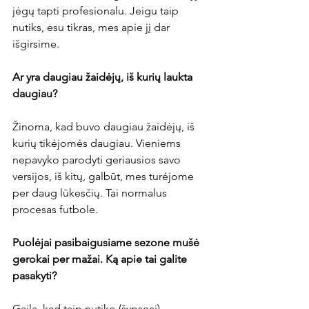
jėgų tapti profesionalu. Jeigu taip 
nutiks, esu tikras, mes apie jį dar 
išgirsime.

Ar yra daugiau žaidėjų, iš kurių laukta 
daugiau?
Žinoma, kad buvo daugiau žaidėjų, iš 
kurių tikėjomės daugiau. Vieniems 
nepavyko parodyti geriausios savo 
versijos, iš kitų, galbūt, mes turėjome 
per daug lūkesčių. Tai normalus 
procesas futbole.

Puolėjai pasibaigusiame sezone mušė 
gerokai per mažai. Ką apie tai galite 
pasakyti?
Gaila, kad taip nutiko (šypsosi). 