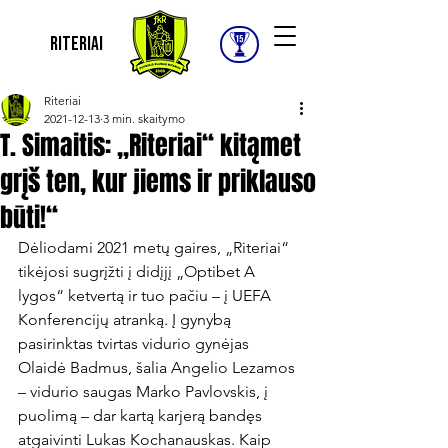
Riteriai
Riteriai
2021-12-13
3 min. skaitymo
T. Simaitis: „Riteriai“ kitąmet
grįš ten, kur jiems ir priklauso
būti!“
Dėliodami 2021 metų gaires, „Riteriai“ 
tikėjosi sugrįžti į didįjį „Optibet A 
lygos“ ketvertą ir tuo pačiu – į UEFA 
Konferencijų atranką. Į gynybą 
pasirinktas tvirtas vidurio gynėjas 
Olaidė Badmus, šalia Angelio Lezamos 
– vidurio saugas Marko Pavlovskis, į 
puolimą – dar kartą karjerą bandęs 
atgaivinti Lukas Kochanauskas. Kaip 