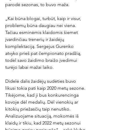
parodė sezonas, to buvo maža.

„Kai būna blogai, turbūt, kaip ir visur, 
problemų būna daugiau nei viena. 
Tačiau esminėmis klaidomis šiemet 
įvardinčiau trenerių ir žaidėjų 
komplektaciją. Sergejus Gurenko 
atvyko prieš pat čempionato pradžią, 
todėl savo žaidimo braižo įvedimui 
turėjo labai mažai laiko.

Didelė dalis žaidėjų sudėties buvo 
likusi tokia pati kaip 2020 metų sezone. 
Tikėjome, kad ji bus konkurencinga 
kovoje dėl medalių. Dėl vienokių ar 
kitokių priežasčių taip nenutiko. 
Analizuojame situaciją, mokomės iš 
klaidų ir tikiu, kad 2022 metų sezonui 
būsime geriau pasiruošę“, - sakė klubo 