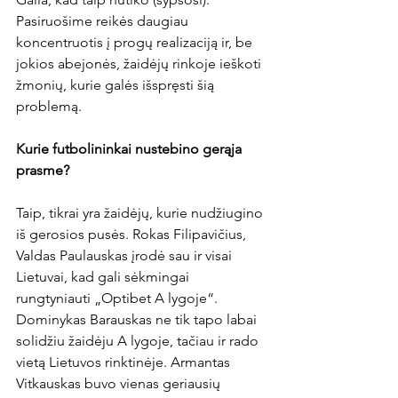
Pasiruošime reikės daugiau 
koncentruotis į progų realizaciją ir, be 
jokios abejonės, žaidėjų rinkoje ieškoti 
žmonių, kurie galės išspręsti šią 
problemą.

Kurie futbolininkai nustebino gerąja 
prasme?
Taip, tikrai yra žaidėjų, kurie nudžiugino 
iš gerosios pusės. Rokas Filipavičius, 
Valdas Paulauskas įrodė sau ir visai 
Lietuvai, kad gali sėkmingai 
rungtyniauti „Optibet A lygoje“. 
Dominykas Barauskas ne tik tapo labai 
solidžiu žaidėju A lygoje, tačiau ir rado 
vietą Lietuvos rinktinėje. Armantas 
Vitkauskas buvo vienas geriausių 