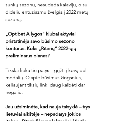
sunkų sezonų, nesudeda kalavijų, o su 
dideliu entuziazmu žvelgia į 2022 metų 
sezoną.

„Optibet A lygos“ klubai aktyviai 
pristatinėja savo būsimo sezono 
kontūrus. Koks „Riterių“ 2022-ųjų 
preliminarus planas?
Tikslai lieka tie patys – grįžti į kovą dėl 
medalių. O apie būsimus žingsnius, 
keliaujant tikslų link, daug kalbėti dar 
negaliu.

Jau užsiminėte, kad nauja taisyklė – trys 
lietuviai aikštėje – nepadarys jokios 
įtakos „Riterių“ komplektacijai. 
Vis tik, 
dabar pasikviesti geriausius lietuvius, 
tikėtina, bus sunkiau. Ką manote šiuo 