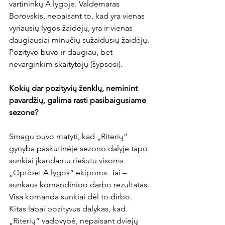
vartininkų A lygoje. Valdemaras 
Borovskis, nepaisant to, kad yra vienas 
vyriausių lygos žaidėjų, yra ir vienas 
daugiausiai minučių sužaidusių žaidėjų. 
Pozityvo buvo ir daugiau, bet 
nevarginkim skaitytojų (šypsosi).

Kokių dar pozityvių ženklų, neminint 
pavardžių, galima rasti pasibaigusiame 
sezone?
Smagu buvo matyti, kad „Riterių“ 
gynyba paskutinėje sezono dalyje tapo 
sunkiai įkandamu riešutu visoms 
„Optibet A lygos“ ekipoms. Tai – 
sunkaus komandinioo darbo rezultatas. 
Visa komanda sunkiai dėl to dirbo. 
Kitas labai pozityvus dalykas, kad 
„Riterių“ vadovybė, nepaisant dviejų 