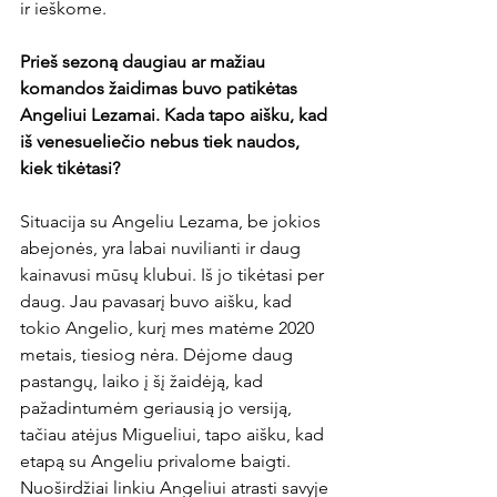
ir ieškome.

Prieš sezoną daugiau ar mažiau 
komandos žaidimas buvo patikėtas 
Angeliui Lezamai. Kada tapo aišku, kad 
iš venesueliečio nebus tiek naudos, 
kiek tikėtasi?
Situacija su Angeliu Lezama, be jokios 
abejonės, yra labai nuvilianti ir daug 
kainavusi mūsų klubui. Iš jo tikėtasi per 
daug. Jau pavasarį buvo aišku, kad 
tokio Angelio, kurį mes matėme 2020 
metais, tiesiog nėra. Dėjome daug 
pastangų, laiko į šį žaidėją, kad 
pažadintumėm geriausią jo versiją, 
tačiau atėjus Migueliui, tapo aišku, kad 
etapą su Angeliu privalome baigti. 
Nuoširdžiai linkiu Angeliui atrasti savyje 