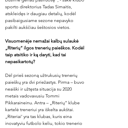
sporto direktorius Tadas Simaitis, 
atskleidęs ir daugiau detalių, kodėl 
pasibaigusiame sezone nepavyko 
pakilti aukščiau šeštosios vietos.

Visuomenėje nemažai kalbų sulaukė 
„Riterių“ ilgos trenerių paieškos. 
Kodėl 
taip atsitiko ir ką daryti, kad tai 
nepasikartotų?
Dėl prieš sezoną užtrukusių trenerių 
paieškų yra dvi priežastys. Pirma – buvo 
neaiški ir užtęsta situacija su 2020 
metais vadovavusiu Tommi 
Pikkaraineinu. Antra – „Riterių“ klube 
kartelė treneriui yra iškelta aukštai. 
„Riteriai‘ yra tas klubas, kuris eina 
inovatyviu futbolo keliu, tokio trenerio 