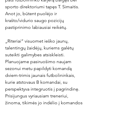
sporto direktoriumi tapęs T. Simaitis. 
Anot jo, būtent puolėjo ir 
krašto/vidurio saugo pozicijų 
pastiprinimo labiausiai reikėtų. 

„Riteriai“ visuomet ieško jaunų, 
talentingų žaidėjų, kuriems galėtų 
suteikti galimybes atsiskleisti. 
Planuojame pasiruošimo naujam 
sezonui metu papildyti komandą 
dviem-trimis jaunais futbolininkais, 
kurie atstovaus B komandai, su 
perspektyva integruotis į pagrindinę. 
Prisijungus vyriausiam treneriui, 
žinoma, tikimės jo indėlio į komandos 
komplektaciją“, - reziumavo buvęs 
vartininkas. 
