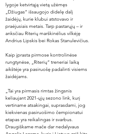
lygoje ketvirtąją vietą užėmęs 
„Džiugas“ išsaugojo didelę dalį 
žaidėjų, kurie klubui atstovavo ir 
praėjusiais metais. Tarp pastarųjų – ir 
anksčiau Riterių marškinėlius vilkėję 
Andrius Lipskis bei Rokas Stanulevičius. 

Kaip įprasta pirmose kontrolinėse 
rungtynėse, „Riterių“ treneriai laiką 
aikštėje yra pasiruošę padalinti visiems 
žaidėjams.

„Tai yra pirmasis rimtas žingsnis 
keliaujant 2021-ųjų sezono link, kurį 
vertiname atsakingai, suprasdami, jog 
kiekvienas pasiruošimo čempionatui 
etapas yra reikalingas ir svarbus. 
Draugiškame mače dar nedalyvaus 
Angelis Lezama, kuris į Lietuvą grįš kitą 