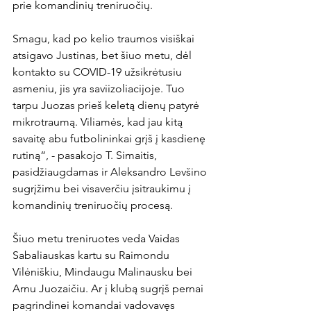
prie komandinių treniruočių. 

Smagu, kad po kelio traumos visiškai 
atsigavo Justinas, bet šiuo metu, dėl 
kontakto su COVID-19 užsikrėtusiu 
asmeniu, jis yra saviizoliacijoje. Tuo 
tarpu Juozas prieš keletą dienų patyrė 
mikrotraumą. Viliamės, kad jau kitą 
savaitę abu futbolininkai grįš į kasdienę 
rutiną“, - pasakojo T. Simaitis, 
pasidžiaugdamas ir Aleksandro Levšino 
sugrįžimu bei visaverčiu įsitraukimu į 
komandinių treniruočių procesą. 

Šiuo metu treniruotes veda Vaidas 
Sabaliauskas kartu su Raimondu 
Vilėniškiu, Mindaugu Malinausku bei 
Arnu Juozaičiu. Ar į klubą sugrįš pernai 
pagrindinei komandai vadovavęs 