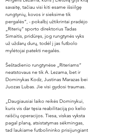
savaitę, tačiau visi kiti esame išsiilgę 
rungtynių, kovos ir sieksime tik 
pergalės“, - pokalbį užtikrintai pradėjo 
„Riterių“ sporto direktorius Tadas 
Simaitis, pridūręs, jog rungtynės vyks 
už uždarų durų, todėl į jas futbolo 
mylėtojai patekti negalės.

Šeštadienio rungtynėse „Riteriams“ 
neatstovaus ne tik A. Lezama, bet ir 
Dominykas Kodz, Justinas Marazas bei 
Juozas Lubas. Jie visi gydosi traumas. 

„Daugiausiai laiko reikės Dominykui, 
kuris vis dar tęsia reabilitaciją po kelio 
raiščių operacijos. Tiesa, viskas vyksta 
pagal planą, atsistatymas sėkmingas, 
tad laukiame futbolininko prisijungiant 