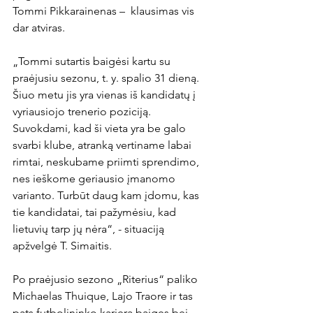
Tommi Pikkarainenas –  klausimas vis 
dar atviras.

„Tommi sutartis baigėsi kartu su 
praėjusiu sezonu, t. y. spalio 31 dieną. 
Šiuo metu jis yra vienas iš kandidatų į 
vyriausiojo trenerio poziciją. 
Suvokdami, kad ši vieta yra be galo 
svarbi klube, atranką vertiname labai 
rimtai, neskubame priimti sprendimo, 
nes ieškome geriausio įmanomo 
varianto. Turbūt daug kam įdomu, kas 
tie kandidatai, tai pažymėsiu, kad 
lietuvių tarp jų nėra“, - situaciją 
apžvelgė T. Simaitis.

Po praėjusio sezono „Riterius“ paliko 
Michaelas Thuique, Lajo Traore ir tas 
pats futbolininko karjerą baigęs bei 