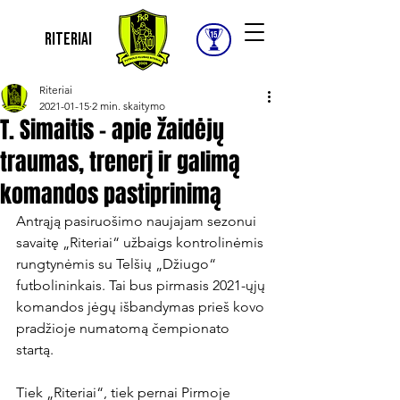
Riteriai
Riteriai
2021-01-15
2 min. skaitymo
T. Simaitis – apie žaidėjų
traumas, trenerį ir galimą
komandos pastiprinimą
Antrąją pasiruošimo naujajam sezonui 
savaitę „Riteriai“ užbaigs kontrolinėmis 
rungtynėmis su Telšių „Džiugo“ 
futbolininkais. Tai bus pirmasis 2021-ųjų 
komandos jėgų išbandymas prieš kovo 
pradžioje numatomą čempionato 
startą. 

Tiek „Riteriai“, tiek pernai Pirmoje 