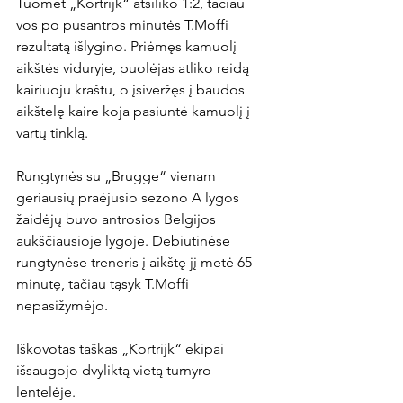
Tuomet „Kortrijk“ atsiliko 1:2, tačiau 
vos po pusantros minutės T.Moffi 
rezultatą išlygino. Priėmęs kamuolį 
aikštės viduryje, puolėjas atliko reidą 
kairiuoju kraštu, o įsiveržęs į baudos 
aikštelę kaire koja pasiuntė kamuolį į 
vartų tinklą.

Rungtynės su „Brugge“ vienam 
geriausių praėjusio sezono A lygos 
žaidėjų buvo antrosios Belgijos 
aukščiausioje lygoje. Debiutinėse 
rungtynėse treneris į aikštę jį metė 65 
minutę, tačiau tąsyk T.Moffi 
nepasižymėjo.

Iškovotas taškas „Kortrijk“ ekipai 
išsaugojo dvyliktą vietą turnyro 
lentelėje.
