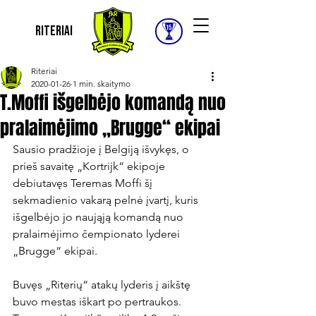
Riteriai
Riteriai
2020-01-26
1 min. skaitymo
T.Moffi išgelbėjo komandą nuo
pralaimėjimo „Brugge“ ekipai
Sausio pradžioje į Belgiją išvykęs, o 
prieš savaitę „Kortrijk“ ekipoje 
debiutavęs Teremas Moffi šį 
sekmadienio vakarą pelnė įvartį, kuris 
išgelbėjo jo naująją komandą nuo 
pralaimėjimo čempionato lyderei 
„Brugge“ ekipai.

Buvęs „Riterių“ atakų lyderis į aikštę 
buvo mestas iškart po pertraukos. 