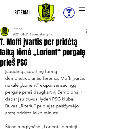
Riteriai
Riteriai
2021-01-31
1 min. skaitymo
T. Moffi įvartis per pridėtą
laiką lėmė „Lorient“ pergalę
prieš PSG
Įspūdingą sportinę formą 
demonstruojantis Teremas Moffi įvarčiu 
nukalė „Lorient“ ekipai sensacingą 
pergalę prieš daugkartinį čempioną ir 
dabar jau buvusį lyderį PSG klubą. 
Buvęs „Riterių“ puolėjas pasižymėjo 
antrą pridėto laiko minutę.

Šiose rungtynėse „Lorient“ pirmieji 