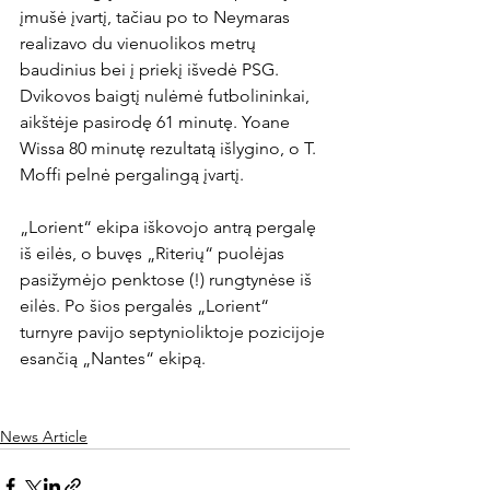
įmušė įvartį, tačiau po to Neymaras 
realizavo du vienuolikos metrų 
baudinius bei į priekį išvedė PSG. 
Dvikovos baigtį nulėmė futbolininkai, 
aikštėje pasirodę 61 minutę. Yoane 
Wissa 80 minutę rezultatą išlygino, o T. 
Moffi pelnė pergalingą įvartį.

„Lorient“ ekipa iškovojo antrą pergalę 
iš eilės, o buvęs „Riterių“ puolėjas 
pasižymėjo penktose (!) rungtynėse iš 
eilės. Po šios pergalės „Lorient“ 
turnyre pavijo septynioliktoje pozicijoje 
esančią „Nantes“ ekipą.

News Article