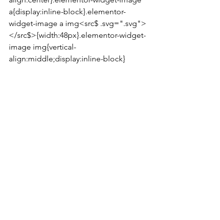
a{display:inline-block}.elementor-
widget-image a img<src$ .svg=".svg">
</src$>{width:48px}.elementor-widget-
image img{vertical-
align:middle;display:inline-block}