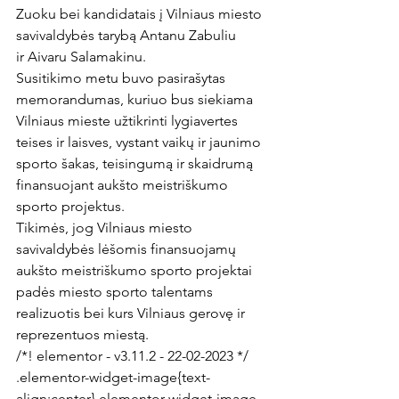
Zuoku bei kandidatais į Vilniaus miesto 
savivaldybės tarybą Antanu Zabuliu 
ir Aivaru Salamakinu.
Susitikimo metu buvo pasirašytas 
memorandumas, kuriuo bus siekiama 
Vilniaus mieste užtikrinti lygiavertes 
teises ir laisves, vystant vaikų ir jaunimo 
sporto šakas, teisingumą ir skaidrumą 
finansuojant aukšto meistriškumo 
sporto projektus.
Tikimės, jog Vilniaus miesto 
savivaldybės lėšomis finansuojamų 
aukšto meistriškumo sporto projektai 
padės miesto sporto talentams 
realizuotis bei kurs Vilniaus gerovę ir 
reprezentuos miestą.
/*! elementor - v3.11.2 - 22-02-2023 */

.elementor-widget-image{text-
align:center}.elementor-widget-image 