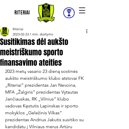
Riteriai
Riteriai
2023-02-23
1 min. skaitymo
Susitikimas dėl aukšto
meistriškumo sporto
finansavimo ateities
2023 metų vasario 23 dieną sostinės 
aukšto meistriškumo klubo atstovai FK 
„Riteriai” prezidentas Jan Nevoina, 
MFA „Žalgiris” prezidentas Vytautas 
Jančiauskas, RK „Vilnius” klubo 
vadovas Kęstutis Lapinskas ir sporto 
mokyklos „Geležinis Vilkas” 
prezidentas Andrius Jakutis susitiko su 
kandidatu į Vilniaus merus Artūru 