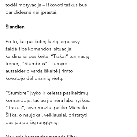
todėl motyvacija – iškovoti taškus bus 
dar didesnė nei įprastai.

Šiandien
Po to, kai paskutinį kartą tarpusavy 
žaidė šios komandos, situacija 
kardinaliai pasikeitė. “Trakai” turi naują 
trenerį, “Stumbras” – turnyro 
autsaiderio vardą iškeitė į rimto 
kovotojo dėl prizinių vietų.

“Stumbre” įvyko ir keletas pasikeitimų 
komandoje, tačiau jie nėra labai ryškūs. 
“Trakus”, savo ruožtu, paliko Michailo 
Šiška, o naujokai, veikiausiai, pristatyti 
bus jau po šių rungtynių.

Naujasis komandos treneris Kibu 