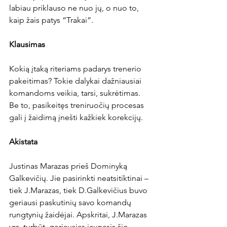
labiau priklauso ne nuo jų, o nuo to, 
kaip žais patys “Trakai”.

Klausimas
Kokią įtaką riteriams padarys trenerio 
pakeitimas? Tokie dalykai dažniausiai 
komandoms veikia, tarsi, sukrėtimas. 
Be to, pasikeitęs treniruočių procesas 
gali į žaidimą įnešti kažkiek korekcijų.

Akistata
Justinas Marazas prieš Dominyką 
Galkevičių. Jie pasirinkti neatsitiktinai – 
tiek J.Marazas, tiek D.Galkevičius buvo 
geriausi paskutinių savo komandų 
rungtynių žaidėjai. Apskritai, J.Marazas 
yra, turbūt, geriausias jaunasis šio 