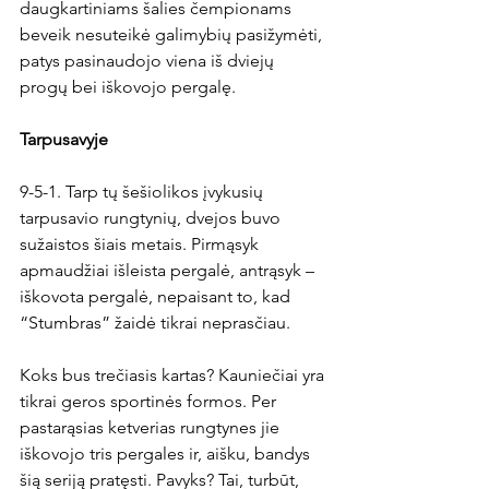
daugkartiniams šalies čempionams 
beveik nesuteikė galimybių pasižymėti, 
patys pasinaudojo viena iš dviejų 
progų bei iškovojo pergalę.

Tarpusavyje
9-5-1. Tarp tų šešiolikos įvykusių 
tarpusavio rungtynių, dvejos buvo 
sužaistos šiais metais. Pirmąsyk 
apmaudžiai išleista pergalė, antrąsyk – 
iškovota pergalė, nepaisant to, kad 
“Stumbras” žaidė tikrai neprasčiau.

Koks bus trečiasis kartas? Kauniečiai yra 
tikrai geros sportinės formos. Per 
pastarąsias ketverias rungtynes jie 
iškovojo tris pergales ir, aišku, bandys 
šią seriją pratęsti. Pavyks? Tai, turbūt, 