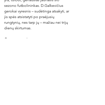
sezono futbolininkas. D.Galkevičius 
gerokai vyresnis – sudėtinga atsakyti, ar 
jis spės atsistatyti po praėjusių 
rungtynių, nes tarp jų – mažiau nei trijų 
dienų skirtumas.

Orų prognozė
Rungtynių metu sinoptikai 
prognozuoja 20 laipsnių šilumą, 7 
metrų per sekundę vėją, debesuotą, be 
lietaus vakarą.
News Article