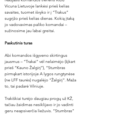
Vicuna Lietuvoje lankėsi prieš kelias 
savaites, tuomet išvyko ir į “Trakus” 
sugrįžo prieš kelias dienas. Kokią įtaką 
jo vadovavimas paliko komandai – 
sužinosime jau labai greitai.

Paskutinis turas
Abi komandos išgyveno skirtingus 
jausmus – “Trakai” vėl nelaimėjo (šįkart 
prieš “Kauno Žalgirį”), “Stumbras 
pirmąkart istorijoje A lygos rungtynėse 
(ne LFF taurės) nugalėjo “Žalgirį”. Maža 
to, tai padarė Vilniuje.

Trakiškiai turėjo daugiau progų už KŽ, 
tačiau žaidimas nesiklijavo ir jo vadinti 
geru neapsiverčia liežuvis. “Stumbras” 