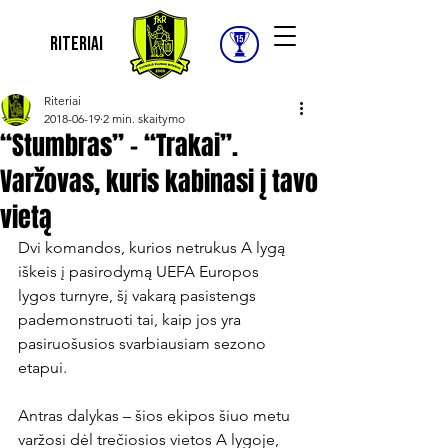
Riteriai
Riteriai
2018-06-19
2 min. skaitymo
“Stumbras” – “Trakai”.
Varžovas, kuris kabinasi į tavo
vietą
Dvi komandos, kurios netrukus A lygą 
iškeis į pasirodymą UEFA Europos 
lygos turnyre, šį vakarą pasistengs 
pademonstruoti tai, kaip jos yra 
pasiruošusios svarbiausiam sezono 
etapui.

Antras dalykas – šios ekipos šiuo metu 
varžosi dėl trečiosios vietos A lygoje, 