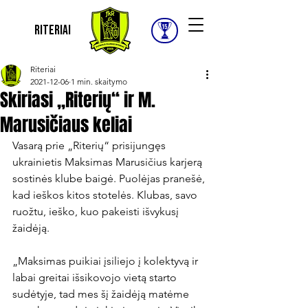
Riteriai
Riteriai
2021-12-06
1 min. skaitymo
Skiriasi „Riterių“ ir M.
Marusičiaus keliai
Vasarą prie „Riterių“ prisijungęs 
ukrainietis Maksimas Marusičius karjerą 
sostinės klube baigė. Puolėjas pranešė, 
kad ieškos kitos stotelės. Klubas, savo 
ruožtu, ieško, kuo pakeisti išvykusį 
žaidėją.

„Maksimas puikiai įsiliejo į kolektyvą ir 
labai greitai išsikovojo vietą starto 
sudėtyje, tad mes šį žaidėją matėme 