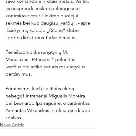
savo komandoje ir kitais metais. Vis tik, 
jis nusprendė ieškoti pelningesnio 
kontrakto svetur. Linkime puolėjui 
sėkmės bei kuo daugiau įvarčių“, - apie 
išsiskyrimą kalbėjo „Riterių“ klubo 
sporto direktorius Tadas Simaitis.

Per aštuoniolika rungtynių M. 
Marusičius „Riteriams“ pelnė tris 
įvarčius bei atliko keturis rezultatyvius 
perdavimus.

Priminsime, kad į sostinės ekipą 
nebegrįš ir treneriai Miguelis Moreira 
bei Leonardo Iparraguirre, o vartininkas 
Armantas Vitkauskas ir toliau gins klubo 
spalvas.
News Article