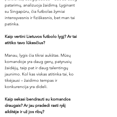
patarimų, analizuoja žaidimą. Lyginant 
su Singapūru, čia futbolas žymiai 
intensyvesnis ir fiziškesnis, bet man tai 
patinka.

Kaip vertini Lietuvos futbolo lygį? Ar tai 
atitiko tavo lūkesčius?
Manau, lygis čia tikrai aukštas. Mūsų 
komandoje yra daug gerų, patyrusių 
žaidėjų, taip pat ir daug talentingų 
jaunimo. Kol kas viskas atitinka tai, ko 
tikėjausi – žaidimo tempas ir 
konkurencija yra dideli.

Kaip sekasi bendrauti su komandos 
draugais? Ar jau pradedi rasti ryšį 
aikštėje ir už jos ribų?