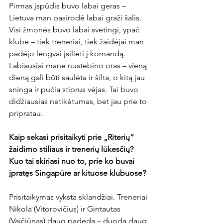
Pirmas įspūdis buvo labai geras – 
Lietuva man pasirodė labai graži šalis. 
Visi žmonės buvo labai svetingi, ypač 
klube – tiek treneriai, tiek žaidėjai man 
padėjo lengvai įsilieti į komandą. 
Labiausiai mane nustebino oras – vieną 
dieną gali būti saulėta ir šilta, o kitą jau 
sninga ir pučia stiprus vėjas. Tai buvo 
didžiausias netikėtumas, bet jau prie to 
pripratau.

Kaip sekasi prisitaikyti prie 
„
Riterių
“
žaidimo stiliaus ir trenerių lūkesčių? 
Kuo tai skiriasi nuo to, prie ko buvai 
įpratęs Singapūre ar kituose klubuose?
Prisitaikymas vyksta sklandžiai. Treneriai 
Nikola (Vitorovičius) ir Gintautas 
(Vaičiūnas) daug padeda – duoda daug 