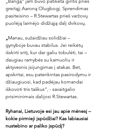
„Bangą“ jam buvo patikėta gintis prieš 
greitąjį Aaroną Olugbogį. Sprendimas 
pasiteisino – R.Stewartas prieš varžovų 
puolėją laimėjo didžiąją dalį dvikovų.

„
Manau, sužaidžiau solidžiai – 
gynyboje buvau stabilus. Jei reikėtų 
išskirti sritį, kur dar galiu tobulėti, tai – 
daugiau ramybės su kamuoliu ir 
aktyvesnis įsijungimas į atakas. Bet, 
apskritai, esu patenkintas pasirodymu ir 
džiaugiuosi, kad padėjau komandai 
iškovoti tris taškus“, - savaitgalio 
prisiminimais dalijosi R.Stewartas.

Ryhanai, Lietuvoje esi jau apie mėnesį – 
kokie pirmieji įspūdžiai? Kas labiausiai 
nustebino ar paliko įspūdį?