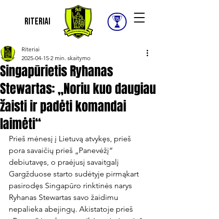
Riteriai
Riteriai
2025-04-15
2 min. skaitymo
Singapūrietis Ryhanas
Stewartas: „Noriu kuo daugiau
žaisti ir padėti komandai
laimėti“
Prieš mėnesį į Lietuvą atvykęs, prieš 
pora savaičių prieš „Panevėžį“ 
debiutavęs, o praėjusį savaitgalį 
Gargžduose starto sudėtyje pirmąkart 
pasirodęs Singapūro rinktinės narys 
Ryhanas Stewartas savo žaidimu 
nepalieka abejingų. Akistatoje prieš 