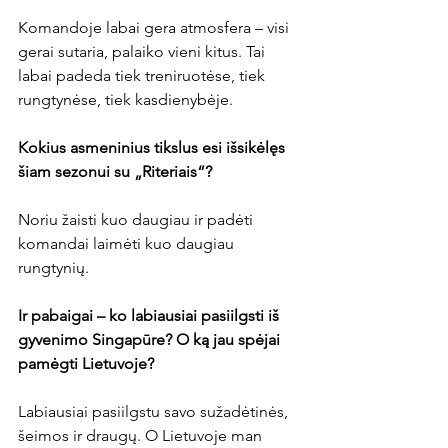
Komandoje labai gera atmosfera – visi 
gerai sutaria, palaiko vieni kitus. Tai 
labai padeda tiek treniruotėse, tiek 
rungtynėse, tiek kasdienybėje.

Kokius asmeninius tikslus esi išsikėlęs 
šiam sezonui su „Riteriais“?
Noriu žaisti kuo daugiau ir padėti 
komandai laimėti kuo daugiau 
rungtynių.

Ir pabaigai – ko labiausiai pasiilgsti iš 
gyvenimo Singapūre? O ką jau spėjai 
pamėgti Lietuvoje?
Labiausiai pasiilgstu savo sužadėtinės, 
šeimos ir draugų. O Lietuvoje man 