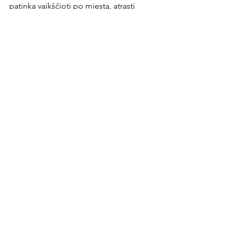
patinka vaikščioti po miestą, atrasti 
naujas vietas. Taip pat mėgstu eiti su 
komandos draugais į kavines – tai tapo 
malonia kasdienybės dalimi.
News Article
Rodyti viską
Naujausi įrašai