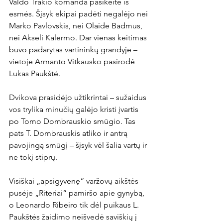
Valdo Trakio komanda pasikeitė iš 
esmės. Šįsyk ekipai padėti negalėjo nei 
Marko Pavlovskis, nei Olaide Badmus, 
nei Akseli Kalermo. Dar vienas keitimas 
buvo padarytas vartininkų grandyje – 
vietoje Armanto Vitkausko pasirodė 
Lukas Paukštė.

Dvikova prasidėjo užtikrintai – sužaidus 
vos trylika minučių galėjo kristi įvartis 
po Tomo Dombrauskio smūgio. Tas 
pats T. Dombrauskis atliko ir antrą 
pavojingą smūgį – šįsyk vėl šalia vartų ir 
ne tokį stiprų.

Visiškai „apsigyvenę“ varžovų aikštės 
pusėje „Riteriai“ pamiršo apie gynybą, 
o Leonardo Ribeiro tik dėl puikaus L. 
Paukštės žaidimo neišvedė saviškių į 