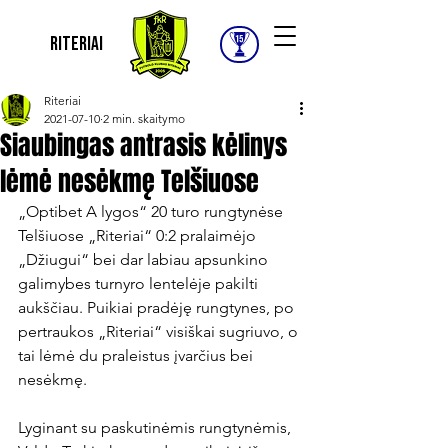
Riteriai
Riteriai
2021-07-10
2 min. skaitymo
Siaubingas antrasis kėlinys
lėmė nesėkmę Telšiuose
„Optibet A lygos“ 20 turo rungtynėse 
Telšiuose „Riteriai“ 0:2 pralaimėjo 
„Džiugui“ bei dar labiau apsunkino 
galimybes turnyro lentelėje pakilti 
aukščiau. Puikiai pradėję rungtynes, po 
pertraukos „Riteriai“ visiškai sugriuvo, o 
tai lėmė du praleistus įvarčius bei 
nesėkmę.

Lyginant su paskutinėmis rungtynėmis, 