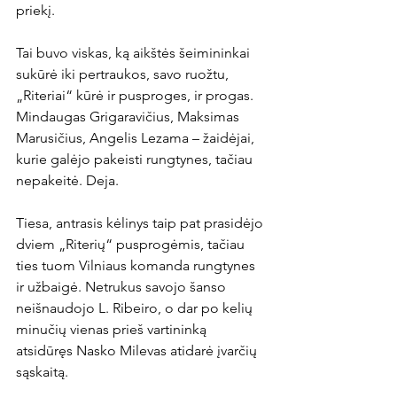
priekį.

Tai buvo viskas, ką aikštės šeimininkai 
sukūrė iki pertraukos, savo ruožtu, 
„Riteriai“ kūrė ir pusproges, ir progas. 
Mindaugas Grigaravičius, Maksimas 
Marusičius, Angelis Lezama – žaidėjai, 
kurie galėjo pakeisti rungtynes, tačiau 
nepakeitė. Deja.

Tiesa, antrasis kėlinys taip pat prasidėjo 
dviem „Riterių“ pusprogėmis, tačiau 
ties tuom Vilniaus komanda rungtynes 
ir užbaigė. Netrukus savojo šanso 
neišnaudojo L. Ribeiro, o dar po kelių 
minučių vienas prieš vartininką 
atsidūręs Nasko Milevas atidarė įvarčių 
sąskaitą.
