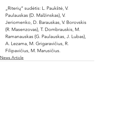
„Riterių“ sudėtis: L. Paukštė, V. 
Paulauskas (D. Malžinskas), V. 
Jeriomenko, D. Barauskas, V. Borovskis 
(R. Masenzovas), T. Dombrauskis, M. 
Ramanauskas (G. Paulauskas, J. Lubas), 
A. Lezama, M. Grigaravičius, R. 
Filipavičius, M. Marusičius.
News Article
Rodyti viską
Naujausi įrašai