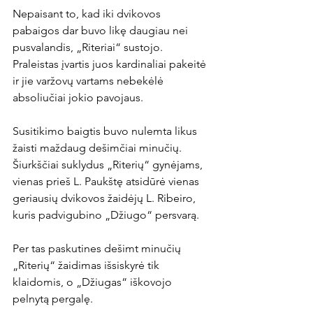
Nepaisant to, kad iki dvikovos 
pabaigos dar buvo likę daugiau nei 
pusvalandis, „Riteriai“ sustojo. 
Praleistas įvartis juos kardinaliai pakeitė 
ir jie varžovų vartams nebekėlė 
absoliučiai jokio pavojaus.

Susitikimo baigtis buvo nulemta likus 
žaisti maždaug dešimčiai minučių. 
Šiurkščiai suklydus „Riterių“ gynėjams, 
vienas prieš L. Paukštę atsidūrė vienas 
geriausių dvikovos žaidėjų L. Ribeiro, 
kuris padvigubino „Džiugo“ persvarą.

Per tas paskutines dešimt minučių 
„Riterių“ žaidimas išsiskyrė tik 
klaidomis, o „Džiugas“ iškovojo 
pelnytą pergalę.
