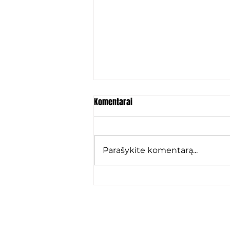
Komentarai
Parašykite komentarą...
Marko Karamarko: „Grįžau ten,
kur jaučiuosi kaip namie“