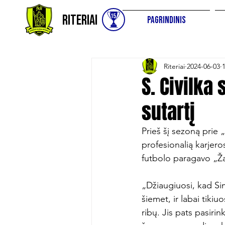
Riteriai
Pagrindinis
Riteriai
2024-06-03
S. Civilka
sutartį
Prieš šį sezoną prie 
profesionalią karjer
futbolo paragavo „Žalg
„Džiaugiuosi, kad Sim
šiemet, ir labai tikiu
ribų. Jis pats pasiri