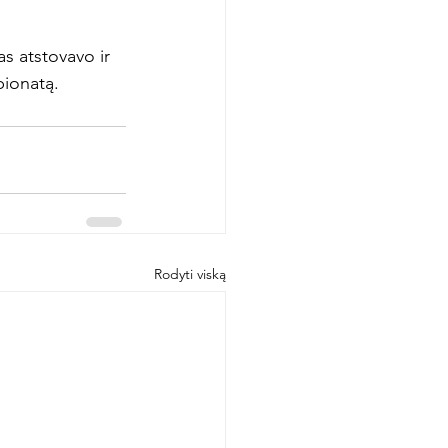


as atstovavo ir 
pionatą.
Rodyti viską