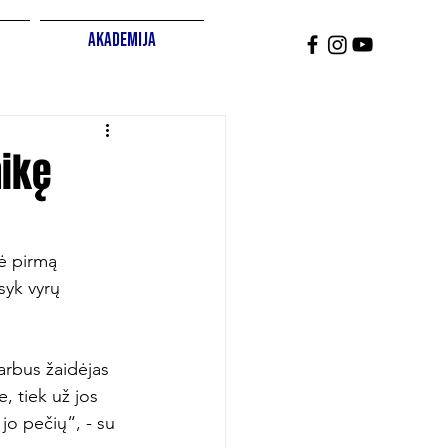
Akademija
aikę
šė pirmą 
syk vyrų 
arbus žaidėjas 
e, tiek už jos 
jo pečių“, - su 