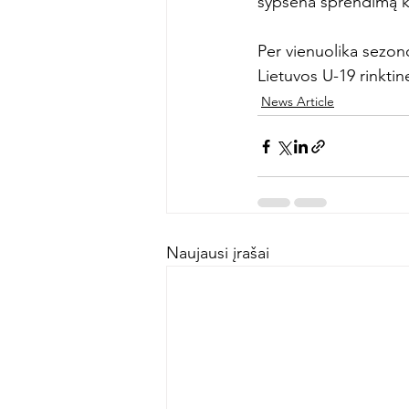
šypsena sprendimą ko
Per vienuolika sezono
Lietuvos U-19 rinktin
News Article
Naujausi įrašai