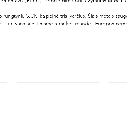
mentavo „Riterių“ sporto direktorius Vytautas Masaitis.
 rungtynių S.Civilka pelnė tris įvarčius. Šiais metais saug
ei, kuri varžėsi elitiniame atrankos raunde į Europos čem