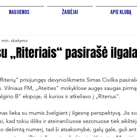
Naujienos
Žaidėjai
Apie Klubą
1 min. skaitymo
 su „Riteriais“ pasirašė ilgal
„Riterių“ prisijungęs devyniolikmetis Simas Civilka pasira
os. Vilniaus FM, „Ateities“ mokyklose augęs saugas pirmą
irio B“ ekipoje, iš kurios ir atkeliavo į „Riterius“.

as lieka su mumis žvelgiant į ilgesnę perspektyvą. Jis sv
osi, kad tokiu išliks ir ateinančiuose sezonuose tiek aikštėj
nko dešimtą numerį, tad ši atsakomybė, galų gale, guli ant 