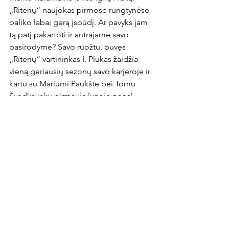
„Riterių“ naujokas pirmose rungtynėse 
paliko labai gerą įspūdį. Ar pavyks jam 
tą patį pakartoti ir antrajame savo 
pasirodyme? Savo ruožtu, buvęs 
„Riterių“ vartininkas I. Plūkas žaidžia 
vieną geriausių sezonų savo karjeroje ir 
kartu su Mariumi Paukšte bei Tomu 
Švedkausku pirmauja lygoje pagal 
sausų rungtynių skaičių.

Orų prognozė
Rungtynių metu sinoptikai 
prognozuoja 23 laipsnių šilumą, pro 