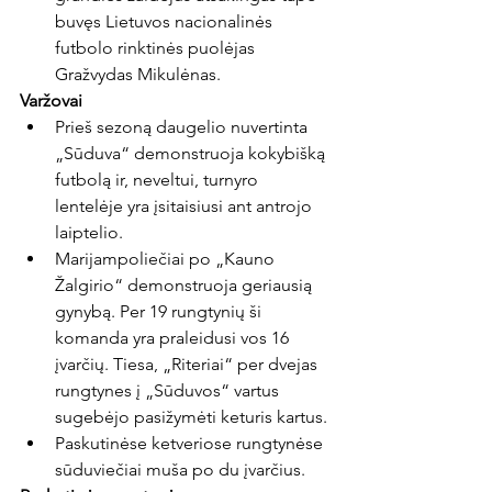
buvęs Lietuvos nacionalinės 
futbolo rinktinės puolėjas 
Gražvydas Mikulėnas.
Varžovai
Prieš sezoną daugelio nuvertinta 
„Sūduva“ demonstruoja kokybišką 
futbolą ir, neveltui, turnyro 
lentelėje yra įsitaisiusi ant antrojo 
laiptelio.
Marijampoliečiai po „Kauno 
Žalgirio“ demonstruoja geriausią 
gynybą. Per 19 rungtynių ši 
komanda yra praleidusi vos 16 
įvarčių. Tiesa, „Riteriai“ per dvejas 
rungtynes į „Sūduvos“ vartus 
sugebėjo pasižymėti keturis kartus.
Paskutinėse ketveriose rungtynėse 
sūduviečiai muša po du įvarčius.