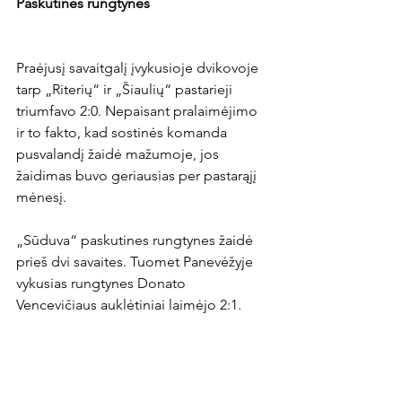
Paskutinės rungtynės
Praėjusį savaitgalį įvykusioje dvikovoje 
tarp „Riterių“ ir „Šiaulių“ pastarieji 
triumfavo 2:0. Nepaisant pralaimėjimo 
ir to fakto, kad sostinės komanda 
pusvalandį žaidė mažumoje, jos 
žaidimas buvo geriausias per pastarąjį 
mėnesį.

„Sūduva“ paskutines rungtynes žaidė 
prieš dvi savaites. Tuomet Panevėžyje 
vykusias rungtynes Donato 
Vencevičiaus auklėtiniai laimėjo 2:1.
