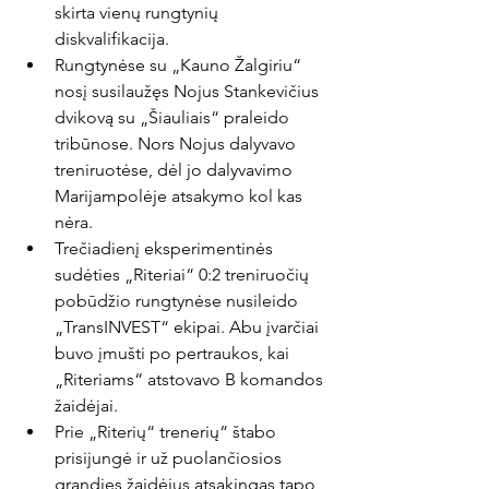
skirta vienų rungtynių 
diskvalifikacija.
Rungtynėse su „Kauno Žalgiriu“ 
nosį susilaužęs Nojus Stankevičius 
dvikovą su „Šiauliais“ praleido 
tribūnose. Nors Nojus dalyvavo 
treniruotėse, dėl jo dalyvavimo 
Marijampolėje atsakymo kol kas 
nėra.
Trečiadienį eksperimentinės 
sudėties „Riteriai“ 0:2 treniruočių 
pobūdžio rungtynėse nusileido 
„TransINVEST“ ekipai. Abu įvarčiai 
buvo įmušti po pertraukos, kai 
„Riteriams“ atstovavo B komandos 
žaidėjai.
Prie „Riterių“ trenerių“ štabo 
prisijungė ir už puolančiosios 
grandies žaidėjus atsakingas tapo 