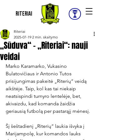
Riteriai
Riteriai
2025-07-19
2 min. skaitymo
„Sūduva“ – „Riteriai“: nauji
veidai
Marko Karamarko, Vukasino 
Bulatovičiaus ir Antonio Tutos 
prisijungimas pakeitė „Riterių“ veidą 
aikštėje. Taip, kol kas tai niekaip 
neatsispindi turnyro lentelėje, bet, 
akivaizdu, kad komanda žaidžia 
geriausią futbolą per pastarąjį mėnesį.

Šį šeštadienį „Riterių“ laukia išvyka į 
Marijampolę, kur komandos lauks 