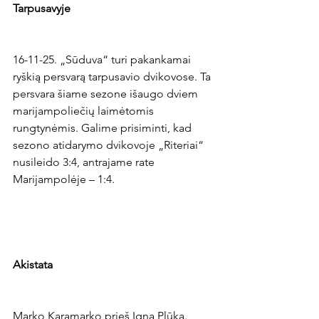
Tarpusavyje
16-11-25. „Sūduva“ turi pakankamai 
ryškią persvarą tarpusavio dvikovose. Ta 
persvara šiame sezone išaugo dviem 
marijampoliečių laimėtomis 
rungtynėmis. Galime prisiminti, kad 
sezono atidarymo dvikovoje „Riteriai“ 
nusileido 3:4, antrajame rate 
Marijampolėje – 1:4.

Akistata
Marko Karamarko prieš Igną Plūką. 