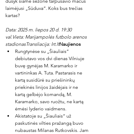
dusyk šiame sezone tarpusavio mačus 
laimėjusi „Sūduva“. Koks bus trečias 
kartas?

Data: 2025 m. liepos 20 d. 19:30 
val.
Vieta: Marijampolės futbolo arenos 
stadionas
Transliacija: lrt.lt
Naujienos
Rungtynėse su „Šiauliais“ 
debiutavo vos dvi dienas Vilniuje 
buvę gynėjas M. Karamarko ir 
vartininkas A. Tuta. Pastarasis ne 
kartą susidūrė su priešininkų 
priekinės linijos žaidėjais ir ne 
kartą gelbėjo komandą, M. 
Karamarko, savo ruožtu, ne kartą 
ėmėsi lyderio vaidmens.
Akistatoje su „Šiauliais“ už 
paskutinės vilties pražangą buvo 
nubaustas Milanas Rutkovskis. Jam 