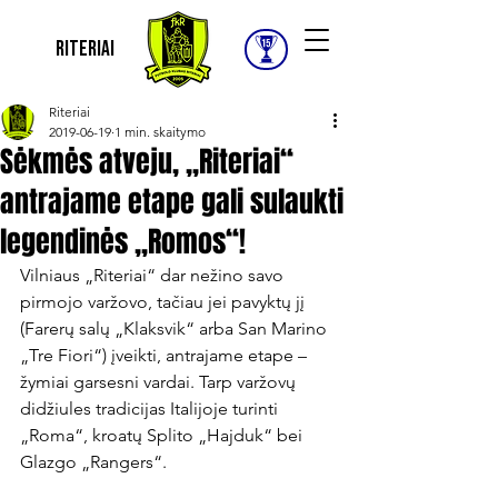
Riteriai
Riteriai
2019-06-19
1 min. skaitymo
Sėkmės atveju, „Riteriai“
antrajame etape gali sulaukti
legendinės „Romos“!
Vilniaus „Riteriai“ dar nežino savo 
pirmojo varžovo, tačiau jei pavyktų jį 
(Farerų salų „Klaksvik“ arba San Marino 
„Tre Fiori“) įveikti, antrajame etape – 
žymiai garsesni vardai. Tarp varžovų 
didžiules tradicijas Italijoje turinti 
„Roma“, kroatų Splito „Hajduk“ bei 
Glazgo „Rangers“.
