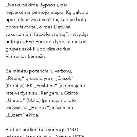
„Neskubėkime (šypsosi), dar 
neįveikėme pirmojo etapo. Ką galvoju 
apie tokius varžovus? Tai, kad jie būtų 
poros favoritai, o mes Lietuvai 
sukurtumėm futbolo šventę“, - išvydęs 
antrojo UEFA Europos lygos atrankos 
grupes sakė klubo direktorius 
Virmantas Lemežis.

Be minėtų potencialių varžovų, 
„Riterių“ grupėje yra ir „Ojisek“ 
(Kroatija), FK „Prishtina“ (ji pirmajame 
rate varžysis su „Rangers“), Gziros 
„United“ (Malta) (pirmajame rate 
varžysis su „Hajduk“) ir šveicarų 
„Luzern“ ekipa.

Burtai šiandien bus surengti 14:00 
valandą Lietuvos laiku. Antrojo UEFA 