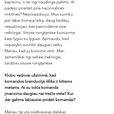
kapitonu, o tai irgi naudinga patirtis. Ar 
padėjo priartėti prie nacionalinės 
rinktinės? Neįsivaizduoju. Mus surinko 
per labai trumpą laiką, daug žaidėjų 
nepažinojau, bet pasirodėme visai 
neblogai. Visose rungtynėse kovojome 
kaip lygūs su lygiais. Apmaudu, kad 
nepavyko surinkti daugiau taškų. 
Manau, kad jų buvome verti. Man 
asmeniškai irgi sekėsi neblogai, 
žaidžiau visose rungtynėse.

Klubo vadovai užsiminė, kad 
komandos branduolys išliks ir kitiems 
metams. Ar su tokia komanda 
įmanoma daugiau nei trečia vieta? Kur 
dar galima labiausiai pridėti komandai?
Manau, tai yra svarbiausias dalykas 