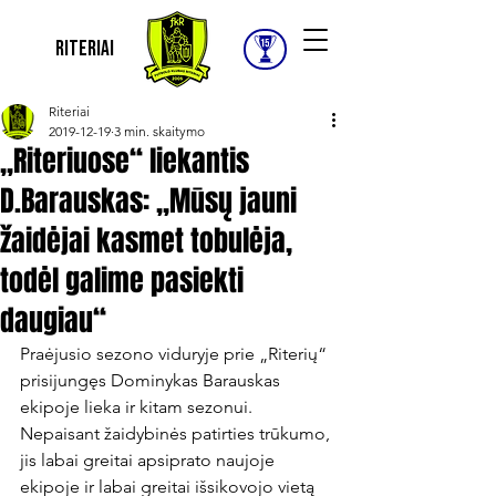
Riteriai
Riteriai
2019-12-19
3 min. skaitymo
„Riteriuose“ liekantis
D.Barauskas: „Mūsų jauni
žaidėjai kasmet tobulėja,
todėl galime pasiekti
daugiau“
Praėjusio sezono viduryje prie „Riterių“ 
prisijungęs Dominykas Barauskas 
ekipoje lieka ir kitam sezonui. 
Nepaisant žaidybinės patirties trūkumo, 
jis labai greitai apsiprato naujoje 
ekipoje ir labai greitai išsikovojo vietą 