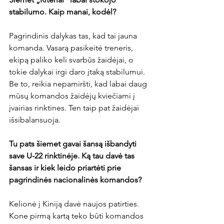
stabilumo. Kaip manai, kodėl?
Pagrindinis dalykas tas, kad tai jauna 
komanda. Vasarą pasikeitė treneris, 
ekipą paliko keli svarbūs žaidėjai, o 
tokie dalykai irgi daro įtaką stabilumui. 
Be to, reikia nepamiršti, kad labai daug 
mūsų komandos žaidėjų kviečiami į 
įvairias rinktines. Ten taip pat žaidėjai 
išsibalansuoja.

Tu pats šiemet gavai šansą išbandyti 
save U-22 
rinktinėje. Ką tau davė tas 
šansas ir kiek leido priartėti prie 
pagrindinės nacionalinės komandos?
Kelionė į Kiniją davė naujos patirties. 
Kone pirmą kartą teko būti komandos 