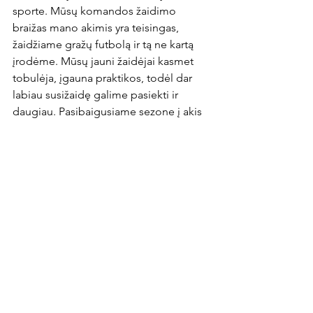
sporte. Mūsų komandos žaidimo 
braižas mano akimis yra teisingas, 
žaidžiame gražų futbolą ir tą ne kartą 
įrodėme. Mūsų jauni žaidėjai kasmet 
tobulėja, įgauna praktikos, todėl dar 
labiau susižaidę galime pasiekti ir 
daugiau. Pasibaigusiame sezone į akis 
krito labai prasta progų realizacija. Tai 
yra dalykas, kurį privalome pagerinti.

Kur tu pats dar gali labiausiai pridėti?
Šiaip, kiekvienoje pozicijoje skirtingi 
reikalavimai, todėl visada reikia tobulėti 
kiekviename aspekte. Turėčiau geriau 
žaisti „antrajame aukšte“, privalau 
gerinti žaidimą galva, o tam, kad 
tapčiau nenuspėjamas, turiu gerinti 
žaidimą ir savo silpnąja koja.
