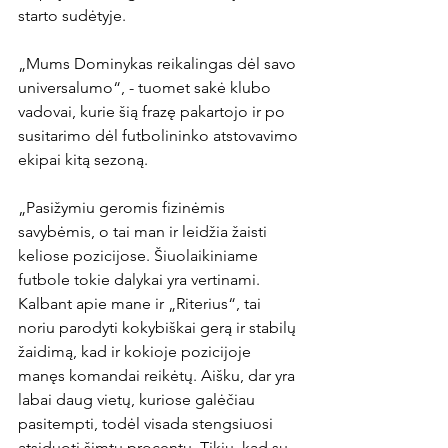
starto sudėtyje.

„Mums Dominykas reikalingas dėl savo 
universalumo“, - tuomet sakė klubo 
vadovai, kurie šią frazę pakartojo ir po 
susitarimo dėl futbolininko atstovavimo 
ekipai kitą sezoną.

„Pasižymiu geromis fizinėmis 
savybėmis, o tai man ir leidžia žaisti 
keliose pozicijose. Šiuolaikiniame 
futbole tokie dalykai yra vertinami. 
Kalbant apie mane ir „Riterius“, tai 
noriu parodyti kokybiškai gerą ir stabilų 
žaidimą, kad ir kokioje pozicijoje 
manęs komandai reikėtų. Aišku, dar yra 
labai daug vietų, kuriose galėčiau 
pasitempti, todėl visada stengsiuosi 
atsiduoti šimtu procentų. Tikiu, kad su 