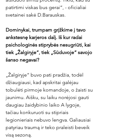
patirtimi viskas bus gerai“, - oficialiai 
svetainei sakė D.Barauskas.

Dominykai, trumpam grįžkime į tavo 
ankstesnę karjeros dalį. Iš kur radai 
psichologinės stiprybės nesugriūti, kai 
tiek „Žalgiryje“, tiek „Sūduvoje“ savojo 
šanso negavai?
„Žalgiryje“ buvo pati pradžia, todėl 
džiaugiausi, kad apskritai galėjau 
tobulėti pirmoje komandoje, o žaisti su 
jaunimu. Aišku, su laiku norėjosi gauti 
daugiau žaidybinio laiko A lygoje, 
tačiau konkuruoti su stipriais 
legionieriais nebuvo lengva. Galiausiai 
patyriau traumą ir teko praleisti beveik 
visą sezoną.
