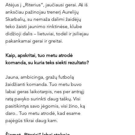
Atėjus į „Riterius“, jaučiausi gerai. Aš iš 
anksčiau pažinojau trenerį Aurelijų 
Skarbalių, su nemaža dalimi žaidėjų 
teko žaisti jaunimo rinktinėse, klube 
didžioji dalis – lietuviai, todėl ir įsiliejau 
pakankamai gerai ir greitai.

Kaip, apskritai, tuo metu atrodė 
komanda, su kuria teks siekti rezultato?
Jauna, ambicinga, gražų futbolą 
žaidžianti komanda. Tuo metu buvo 
labai geras laikotarpis, nes per antrąjį 
ratą pavyko surinkti daug taškų. Visi 
pasitikintys savo jėgomis, visi žino, ką 
daro.. Tuo metu atrodė, kad esame 
pajėgūs tikrai daug kam.

Šiemet „Riteriai“ labai stokojo 