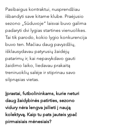
Pasibaigus kontraktui, nusprendžiau 
išbandyti save kitame klube. Praėjusio 
sezono „Sūduvoje“ laisvai buvo galima 
padaryti dvi lygias startines vienuolikes. 
Tai tik parodo, kokio lygio konkurencija 
buvo ten. Mačiau daug pavyzdžių, 
išklausydavau patyrusių žaidėjų 
patarimų ir, kai nepavykdavo gauti 
žaidimo laiko, liedavau prakaitą 
treniruoklių salėje ir stiprinau savo 
silpnąsias vietas.

Įprastai, futbolininkams, kurie neturi 
daug žaidybinės patirties, sezono 
vidury nėra lengva įsilieti į naują 
kolektyvą. Kaip tu pats jauteis ypač 
pirmaisiais mėnesiais?