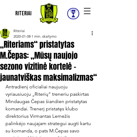
Riteriai
Riteriai
2020-01-08
1 min. skaitymo
„Riteriams“ pristatytas
M.Čepas: „Mūsų naujojo
sezono vizitinė kortelė –
jaunatviškas maksimalizmas“
Antradienį oficialiai naujuoju 
vyriausiuoju „Riterių“ treneriu paskirtas 
Mindaugas Čepas šiandien pristatytas 
komandai. Trenerį pristatęs klubo 
direktorius Virmantas Lemežis 
palinkėjo naujajam strategui augti kartu 
su komanda, o pats M.Čepas savo 