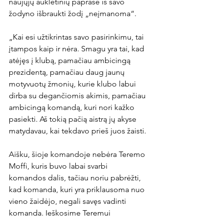
naujųjų auklėtinių paprašė iš savo 
žodyno išbraukti žodį „neįmanoma“.

„Kai esi užtikrintas savo pasirinkimu, tai 
įtampos kaip ir nėra. Smagu yra tai, kad 
atėjęs į klubą, pamačiau ambicingą 
prezidentą, pamačiau daug jaunų 
motyvuotų žmonių, kurie klubo labui 
dirba su degančiomis akimis, pamačiau 
ambicingą komandą, kuri nori kažko 
pasiekti. Aš tokią pačią aistrą jų akyse 
matydavau, kai tekdavo prieš juos žaisti.

Aišku, šioje komandoje nebėra Teremo 
Moffi, kuris buvo labai svarbi 
komandos dalis, tačiau noriu pabrėžti, 
kad komanda, kuri yra priklausoma nuo 
vieno žaidėjo, negali savęs vadinti 
komanda. Ieškosime Teremui 