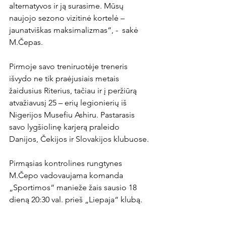
alternatyvos ir ją surasime. Mūsų 
naujojo sezono vizitinė kortelė – 
jaunatviškas maksimalizmas“, -  sakė 
M.Čepas.

Pirmoje savo treniruotėje treneris 
išvydo ne tik praėjusiais metais 
žaidusius Riterius, tačiau ir į peržiūrą 
atvažiavusį 25 – erių legionierių iš 
Nigerijos Musefiu Ashiru. Pastarasis 
savo lygšiolinę karjerą praleido 
Danijos, Čekijos ir Slovakijos klubuose.

Pirmąsias kontrolines rungtynes 
M.Čepo vadovaujama komanda 
„Sportimos“ manieže žais sausio 18 
dieną 20:30 val. prieš „Liepaja“ klubą.
