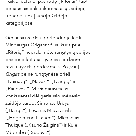
Puikiai balandį pasirodę „Riteriai“ tapti 
geriausiais gali tiek geriausių žaidėjo, 
trenerio, tiek jaunojo žaidėjo 
kategorijose.

Geriausiu žaidėju pretenduoja tapti 
Mindaugas Grigaravičius, kuris prie 
„Riterių“ nepralaimėtų rungtynių serijos 
prisidėjo keturiais įvarčiais ir dviem 
rezultatyviais perdavimais. Po įvartį 
Grigas
 pelnė rungtynėse prieš 
„Dainavą“, „Nevėžį“, „Džiugą“ ir 
„Panevėžį“. M. Grigaravičiaus 
konkurentai dėl geriausio mėnesio 
žaidėjo vardo: Simonas Urbys 
(„Banga“), Levanas Mačarašvilis 
(„Hegelmann Litauen“), Michaelas 
Thuique („Kauno Žalgiris“) ir Kule 
Mbombo („Sūduva“).
