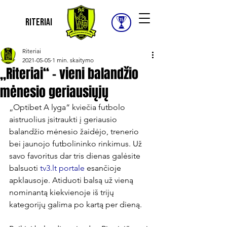
Riteriai
Riteriai
2021-05-05
1 min. skaitymo
„Riteriai“ – vieni balandžio
mėnesio geriausiųjų
„Optibet A lyga“ kviečia futbolo 
aistruolius įsitraukti į geriausio 
balandžio mėnesio žaidėjo, trenerio 
bei jaunojo futbolininko rinkimus. Už 
savo favoritus dar tris dienas galėsite 
balsuoti 
tv3.lt portale
 esančioje 
apklausoje. Atiduoti balsą už vieną 
nominantą kiekvienoje iš trijų 
kategorijų galima po kartą per dieną.
