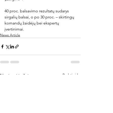
40 proc. balsavimo rezultatų sudarys 
sirgalių balsai, o po 30 proc. – skirtingų 
komandų žaidėjų bei ekspertų 
įvertinimai.
News Article
Rodyti viską
Naujausi įrašai