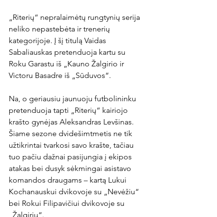
„Riterių“ nepralaimėtų rungtynių serija 
neliko nepastebėta ir trenerių 
kategorijoje. Į šį titulą Vaidas 
Sabaliauskas pretenduoja kartu su 
Roku Garastu iš „Kauno Žalgirio ir 
Victoru Basadre iš „Sūduvos“.

Na, o geriausiu jaunuoju futbolininku 
pretenduoja tapti „Riterių“ kairiojo 
krašto gynėjas Aleksandras Levšinas. 
Šiame sezone dvidešimtmetis ne tik 
užtikrintai tvarkosi savo krašte, tačiau 
tuo pačiu dažnai pasijungia į ekipos 
atakas bei dusyk sėkmingai asistavo 
komandos draugams – kartą Lukui 
Kochanauskui dvikovoje su „Nevėžiu“ 
bei Rokui Filipavičiui dvikovoje su 
„Žalgiriu“.
