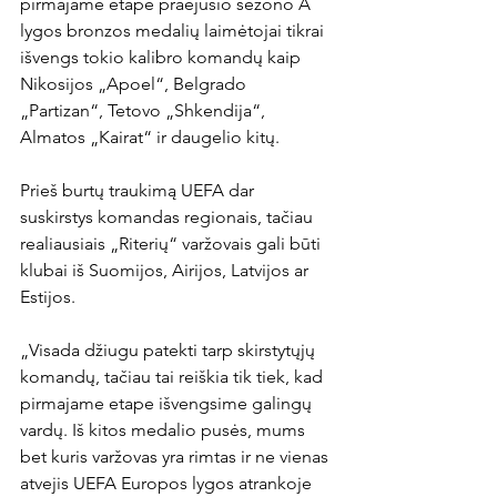
pirmajame etape praėjusio sezono A 
lygos bronzos medalių laimėtojai tikrai 
išvengs tokio kalibro komandų kaip 
Nikosijos „Apoel“, Belgrado 
„Partizan“, Tetovo „Shkendija“, 
Almatos „Kairat“ ir daugelio kitų.

Prieš burtų traukimą UEFA dar 
suskirstys komandas regionais, tačiau 
realiausiais „Riterių“ varžovais gali būti 
klubai iš Suomijos, Airijos, Latvijos ar 
Estijos.

„Visada džiugu patekti tarp skirstytųjų 
komandų, tačiau tai reiškia tik tiek, kad 
pirmajame etape išvengsime galingų 
vardų. Iš kitos medalio pusės, mums 
bet kuris varžovas yra rimtas ir ne vienas 
atvejis UEFA Europos lygos atrankoje 