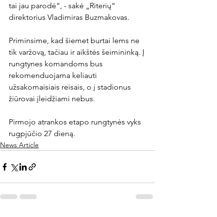
tai jau parodė“, - sakė „Riterių“ 
direktorius Vladimiras Buzmakovas.

Priminsime, kad šiemet burtai lems ne 
tik varžovą, tačiau ir aikštės šeimininką. Į 
rungtynes komandoms bus 
rekomenduojama keliauti 
užsakomaisiais reisais, o į stadionus 
žiūrovai įleidžiami nebus.

Pirmojo atrankos etapo rungtynės vyks 
rugpjūčio 27 dieną.
News Article