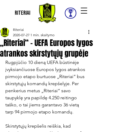
Riteriai
Riteriai
2020-07-27
1 min. skaitymo
„Riteriai“ – UEFA Europos lygos
atrankos skirstytųjų grupėje
Rugpjūčio 10 dieną UEFA būstinėje 
įvyksiančiuose Europos lygos atrankos 
pirmojo etapo burtuose „Riteriai“ bus 
skirstytųjų komandų krepšelyje. Per 
penkerius metus „Riteriai“ savo 
taupyklę yra papildę 4.250 reitingo 
taško, o tai jiems garantavo 36 vietą 
tarp 94 pirmojo etapo komandų.

Skirstytųjų krepšelis reiškia, kad 