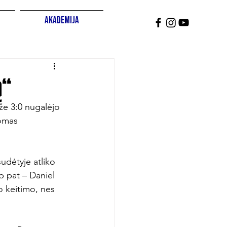
Akademija
ą“
že 3:0 nugalėjo 
Tomas 
udėtyje atliko 
p pat – Daniel 
o keitimo, nes 