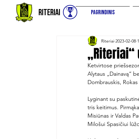
Riteriai
Pagrindinis
Riteriai
2023-02-08
„Riteriai“
Ketvirtose priešsezo
Alytaus „Dainavą“ be
Dombrauskis, Rokas Fi
Lyginant su paskutinė
tris keitimus. Pirmąk
Misiūnas ir Valdas Pa
Milošui Spasičiui lūžo