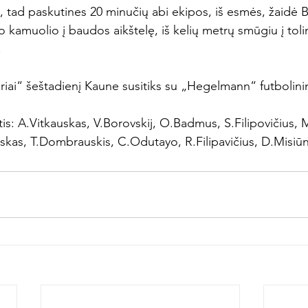
ras, tad paskutines 20 minučių abi ekipos, iš esmės, žaidė 
o kamuolio į baudos aikštelę, iš kelių metrų smūgiu į tol


riai“ šeštadienį Kaune susitiks su „Hegelmann“ futbolinin
tis: A.Vitkauskas, V.Borovskij, O.Badmus, S.Filipovičius, 
uskas, T.Dombrauskis, C.Odutayo, R.Filipavičius, D.Misiū