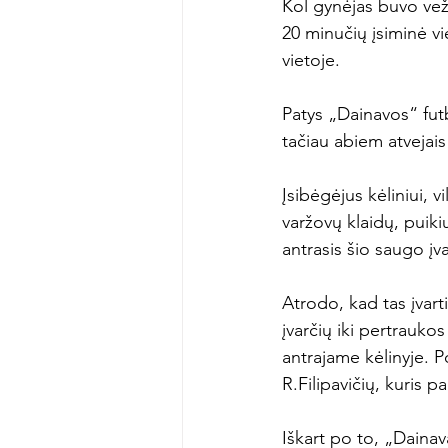
Kol gynėjas buvo vež
20 minučių įsiminė vi
vietoje.

Patys „Dainavos“ fut
tačiau abiem atvejais 
Įsibėgėjus kėliniui, v
varžovų klaidų, puiki
antrasis šio saugo įv
Atrodo, kad tas įvart
įvarčių iki pertrauko
antrajame kėlinyje. 
R.Filipavičių, kuris p
Iškart po to, „Dainav