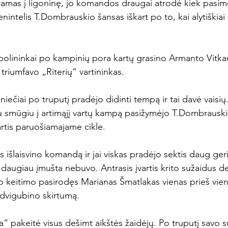
amas į ligoninę, jo komandos draugai atrodė kiek pasim
enintelis T.Dombrauskio šansas iškart po to, kai alytiškiai
bolininkai po kampinių pora kartų grasino Armanto Vitka
triumfavo „Riterių“ vartininkas.

ilniečiai po truputį pradėjo didinti tempą ir tai davė vaisių
u smūgiu į artimąjį vartų kampą pasižymėjo T.Dombrauskis
artis paruošiamajame cikle.

is išlaisvino komandą ir jai viskas pradėjo sektis daug geri
s daugiau įmušta nebuvo. Antrasis įvartis krito sužaidus d
Po keitimo pasirodęs Marianas Šmatlakas vienas prieš vien
advigubino skirtumą.

a“ pakeitė visus dešimt aikštės žaidėjų. Po truputį savo 