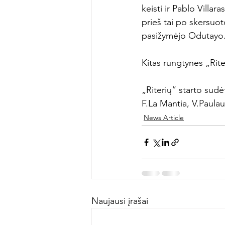
keisti ir Pablo Villa
prieš tai po skersuot
pasižymėjo Odutayo.
Kitas rungtynes „Rite
„Riterių“ starto sudė
F.La Mantia, V.Paula
News Article
Naujausi įrašai