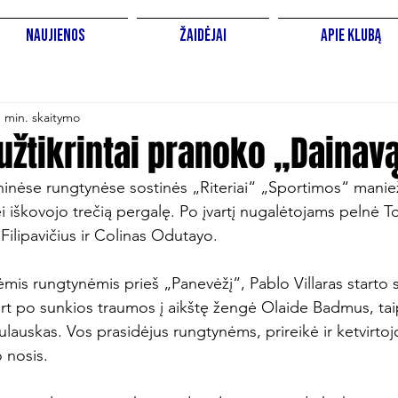
Naujienos
Žaidėjai
Apie Klubą
1 min. skaitymo
 užtikrintai pranoko „Dainav
ninėse rungtynėse sostinės „Riteriai“ „Sportimos“ manie
i iškovojo trečią pergalę. Po įvartį nugalėtojams pelnė 
lipavičius ir Colinas Odutayo.

mis rungtynėmis prieš „Panevėžį“, Pablo Villaras starto s
art po sunkios traumos į aikštę žengė Olaide Badmus, tai
ulauskas. Vos prasidėjus rungtynėms, prireikė ir ketvirtoj
 nosis.
