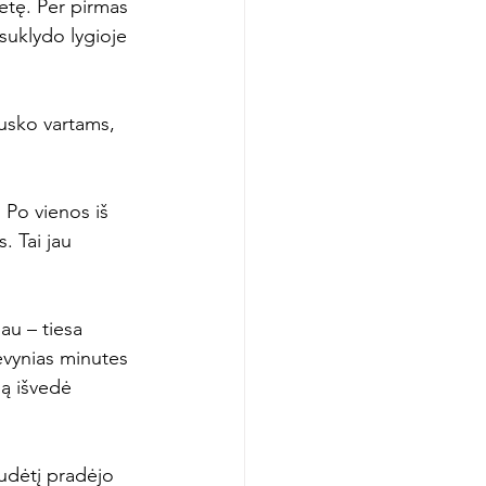
etę. Per pirmas 
 suklydo lygioje 
usko vartams, 
. Po vienos iš 
. Tai jau 
au – tiesa 
evynias minutes 
ą išvedė 
sudėtį pradėjo 