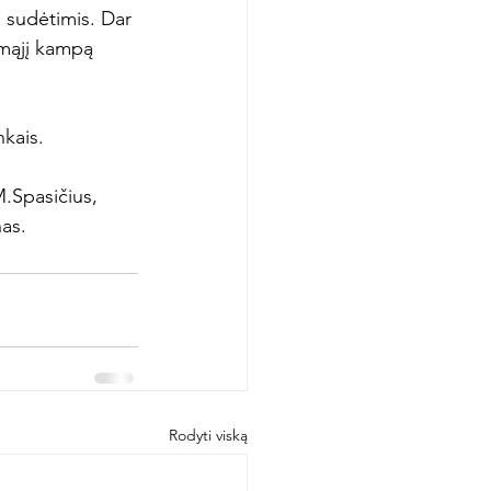
B sudėtimis. Dar 
imąjį kampą 
kais.

M.Spasičius, 
nas.
Rodyti viską