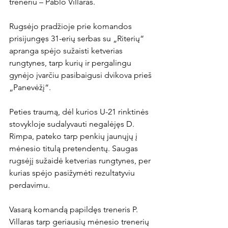
treneriu – Pablo Villaras.

Rugsėjo pradžioje prie komandos 
prisijungęs 31-erių serbas su „Riterių“ 
apranga spėjo sužaisti ketverias 
rungtynes, tarp kurių ir pergalingu 
gynėjo įvarčiu pasibaigusi dvikova prieš 
„Panevėžį“.

Peties traumą, dėl kurios U-21 rinktinės 
stovykloje sudalyvauti negalėjęs D. 
Rimpa, pateko tarp penkių jaunųjų į 
mėnesio titulą pretendentų. Saugas 
rugsėjį sužaidė ketverias rungtynes, per 
kurias spėjo pasižymėti rezultatyviu 
perdavimu.

Vasarą komandą papildęs treneris P. 
Villaras tarp geriausių mėnesio trenerių 