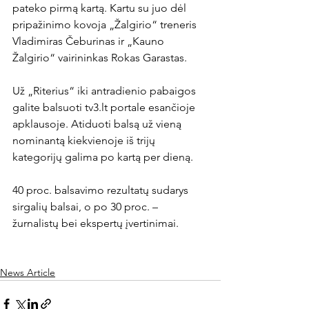
pateko pirmą kartą. Kartu su juo dėl 
pripažinimo kovoja „Žalgirio“ treneris 
Vladimiras Čeburinas ir „Kauno 
Žalgirio“ vairininkas Rokas Garastas.

Už „Riterius“ iki antradienio pabaigos 
galite balsuoti tv3.lt portale esančioje 
apklausoje. Atiduoti balsą už vieną 
nominantą kiekvienoje iš trijų 
kategorijų galima po kartą per dieną.

40 proc. balsavimo rezultatų sudarys 
sirgalių balsai, o po 30 proc. – 
žurnalistų bei ekspertų įvertinimai.

News Article