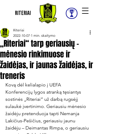
Riteriai
Riteriai
2022-10-07
1 min. skaitymo
„Riteriai“ tarp geriausių –
mėnesio rinkimuose ir
žaidėjas, ir jaunas žaidėjas, ir
treneris
Kovą dėl kelialapio į UEFA 
Konferencijų lygos atranką tęsiantys 
sostinės „Riteriai“ už darbą rugsėjį 
sulaukė įvertinimo. Geriausiu mėnesio 
žaidėju pretenduoja tapti Nemanja 
Lakičius-Pešičius, geriausiu jaunu 
žaidėju – Deimantas Rimpa, o geriausiu 