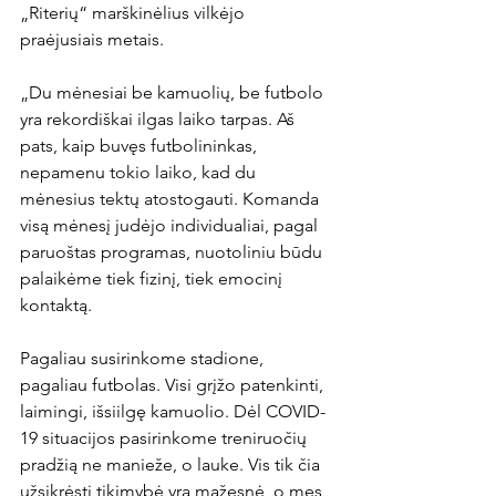
„Riterių“ marškinėlius vilkėjo 
praėjusiais metais.

„Du mėnesiai be kamuolių, be futbolo 
yra rekordiškai ilgas laiko tarpas. Aš 
pats, kaip buvęs futbolininkas, 
nepamenu tokio laiko, kad du 
mėnesius tektų atostogauti. Komanda 
visą mėnesį judėjo individualiai, pagal 
paruoštas programas, nuotoliniu būdu 
palaikėme tiek fizinį, tiek emocinį 
kontaktą.

Pagaliau susirinkome stadione, 
pagaliau futbolas. Visi grįžo patenkinti, 
laimingi, išsiilgę kamuolio. Dėl COVID-
19 situacijos pasirinkome treniruočių 
pradžią ne manieže, o lauke. Vis tik čia 
užsikrėsti tikimybė yra mažesnė, o mes 