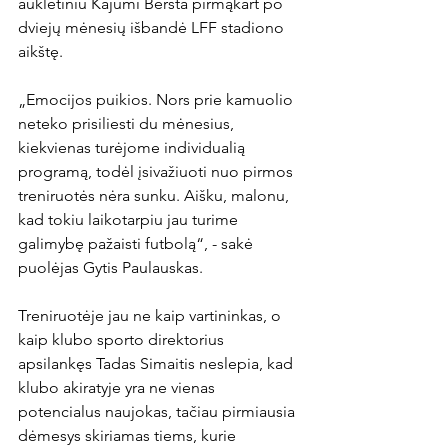
auklėtiniu Kajumi Beršta pirmąkart po 
dviejų mėnesių išbandė LFF stadiono 
aikštę.

„Emocijos puikios. Nors prie kamuolio 
neteko prisiliesti du mėnesius, 
kiekvienas turėjome individualią 
programą, todėl įsivažiuoti nuo pirmos 
treniruotės nėra sunku. Aišku, malonu, 
kad tokiu laikotarpiu jau turime 
galimybę pažaisti futbolą“, - sakė 
puolėjas Gytis Paulauskas.

Treniruotėje jau ne kaip vartininkas, o 
kaip klubo sporto direktorius 
apsilankęs Tadas Simaitis neslepia, kad 
klubo akiratyje yra ne vienas 
potencialus naujokas, tačiau pirmiausia 
dėmesys skiriamas tiems, kurie 