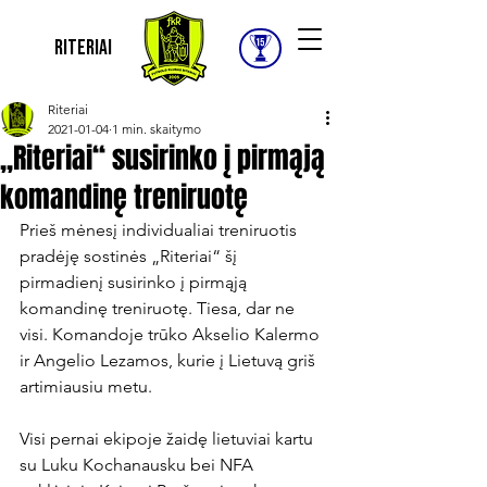
Riteriai
Riteriai
2021-01-04
1 min. skaitymo
„Riteriai“ susirinko į pirmąją
komandinę treniruotę
Prieš mėnesį individualiai treniruotis 
pradėję sostinės „Riteriai“ šį 
pirmadienį susirinko į pirmąją 
komandinę treniruotę. Tiesa, dar ne 
visi. Komandoje trūko Akselio Kalermo 
ir Angelio Lezamos, kurie į Lietuvą griš 
artimiausiu metu.

Visi pernai ekipoje žaidę lietuviai kartu 
su Luku Kochanausku bei NFA 