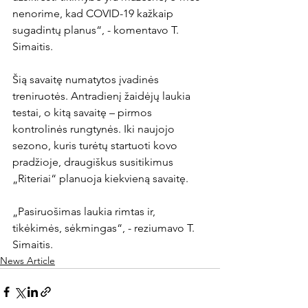
nenorime, kad COVID-19 kažkaip 
sugadintų planus“, - komentavo T. 
Simaitis.

Šią savaitę numatytos įvadinės 
treniruotės. Antradienį žaidėjų laukia 
testai, o kitą savaitę – pirmos 
kontrolinės rungtynės. Iki naujojo 
sezono, kuris turėtų startuoti kovo 
pradžioje, draugiškus susitikimus 
„Riteriai“ planuoja kiekvieną savaitę.

„Pasiruošimas laukia rimtas ir, 
tikėkimės, sėkmingas“, - reziumavo T. 
Simaitis.
News Article