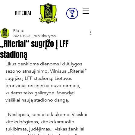
Riteriai
Riteriai
2020-05-25
1 min. skaitymo
„Riteriai“ sugrįžo į LFF
stadioną
Likus penkioms dienoms iki A lygos 
sezono atnaujinimo, Vilniaus „Riteriai“ 
sugrįžo į LFF stadioną. Lietuvos 
bronziniai prizininkai buvo pirmieji, 
kuriems teko galimybė išbandyti 
visiškai naują stadiono dangą.

„Neslėpsiu, seniai to laukėme. Visiškai 
kitoks bėgimas, kitoks kamuolio 
sukibimas, judėjimas... viskas ženkliai 