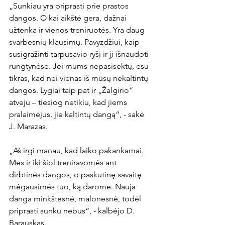
„Sunkiau yra priprasti prie prastos 
dangos. O kai aikštė gera, dažnai 
užtenka ir vienos treniruotės. Yra daug 
svarbesnių klausimų. Pavyzdžiui, kaip 
susigrąžinti tarpusavio ryšį ir jį išnaudoti 
rungtynėse. Jei mums nepasisektų, esu 
tikras, kad nei vienas iš mūsų nekaltintų 
dangos. Lygiai taip pat ir „Žalgirio“ 
atveju – tiesiog netikiu, kad jiems 
pralaimėjus, jie kaltintų dangą“, - sakė 
J. Marazas.

„Aš irgi manau, kad laiko pakankamai. 
Mes ir iki šiol treniravomės ant 
dirbtinės dangos, o paskutinę savaitę 
mėgausimės tuo, ką darome. Nauja 
danga minkštesnė, malonesnė, todėl 
priprasti sunku nebus“, - kalbėjo D. 
Barauskas.
