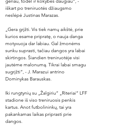
geriau, todėl ir kokybės daugiau“, - 
iškart po treniruotės džiaugsmo 
neslėpė Justinas Marazas.

„Gera grįžti. Vis tiek namų aikštė, prie 
kurios esame pripratę, o nauja danga 
motyvuoja dar labiau. Gal žmonėms 
sunku suprasti, tačiau dangos yra labai 
skirtingos. Šiandien treniruotėje visi 
jautėme malonumą. Tikrai labai smagu 
sugrįžti“, - J. Marazui antrino 
Dominykas Barauskas.

Iki rungtynių su „Žalgiriu“ „Riteriai“ LFF 
stadione iš viso treniruosis penkis 
kartus. Anot futbolininkų, tai yra 
pakankamas laikas priprasti prie 
dangos.
