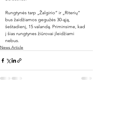
Rungtynės tarp „Žalgirio“ ir „Riterių“ 
bus žaidžiamos gegužės 30-ąją, 
šeštadienį, 15 valandą. Priminsime, kad 
į šias rungtynes žiūrovai įleidžiami 
nebus.
News Article
Rodyti viską
Naujausi įrašai