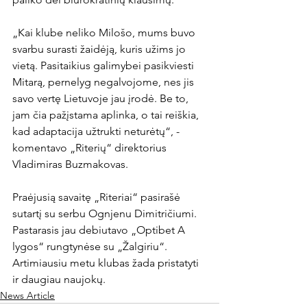
„Kai klube neliko Milošo, mums buvo 
svarbu surasti žaidėją, kuris užims jo 
vietą. Pasitaikius galimybei pasikviesti 
Mitarą, pernelyg negalvojome, nes jis 
savo vertę Lietuvoje jau įrodė. Be to, 
jam čia pažįstama aplinka, o tai reiškia, 
kad adaptacija užtrukti neturėtų“, - 
komentavo „Riterių“ direktorius 
Vladimiras Buzmakovas.

Praėjusią savaitę „Riteriai“ pasirašė 
sutartį su serbu Ognjenu Dimitričiumi. 
Pastarasis jau debiutavo „Optibet A 
lygos“ rungtynėse su „Žalgiriu“. 
Artimiausiu metu klubas žada pristatyti 
ir daugiau naujokų.
News Article