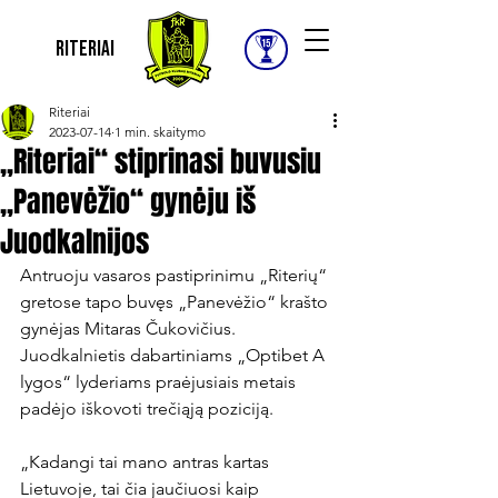
Riteriai
Riteriai
2023-07-14
1 min. skaitymo
„Riteriai“ stiprinasi buvusiu
„Panevėžio“ gynėju iš
Juodkalnijos
Antruoju vasaros pastiprinimu „Riterių“ 
gretose tapo buvęs „Panevėžio“ krašto 
gynėjas Mitaras Čukovičius. 
Juodkalnietis dabartiniams „Optibet A 
lygos“ lyderiams praėjusiais metais 
padėjo iškovoti trečiąją poziciją.

„Kadangi tai mano antras kartas 
Lietuvoje, tai čia jaučiuosi kaip 