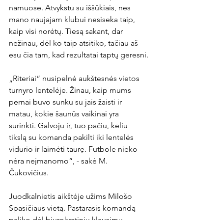
namuose. Atvykstu su iššūkiais, nes 
mano naujajam klubui nesiseka taip, 
kaip visi norėtų. Tiesą sakant, dar 
nežinau, dėl ko taip atsitiko, tačiau aš 
esu čia tam, kad rezultatai taptų geresni.

„Riteriai“ nusipelnė aukštesnės vietos 
turnyro lentelėje. Žinau, kaip mums 
pernai buvo sunku su jais žaisti ir 
matau, kokie šaunūs vaikinai yra 
surinkti. Galvoju ir, tuo pačiu, keliu 
tikslą su komanda pakilti iki lentelės 
vidurio ir laimėti taurę. Futbole nieko 
nėra neįmanomo“, - sakė M. 
Čukovičius.

Juodkalnietis aikštėje užims Milošo 
Spasičiaus vietą. Pastarasis komandą 
paliko dėl biurokratinių klausimų.
