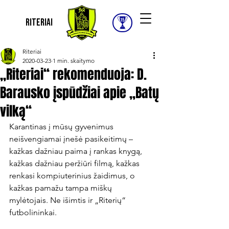
Riteriai
Riteriai
2020-03-23
1 min. skaitymo
„Riteriai“ rekomenduoja: D.
Barausko įspūdžiai apie „Batų
vilką“
Karantinas į mūsų gyvenimus 
neišvengiamai įnešė pasikeitimų – 
kažkas dažniau paima į rankas knygą, 
kažkas dažniau peržiūri filmą, kažkas 
renkasi kompiuterinius žaidimus, o 
kažkas pamažu tampa miškų 
mylėtojais. Ne išimtis ir „Riterių“ 
futbolininkai.
