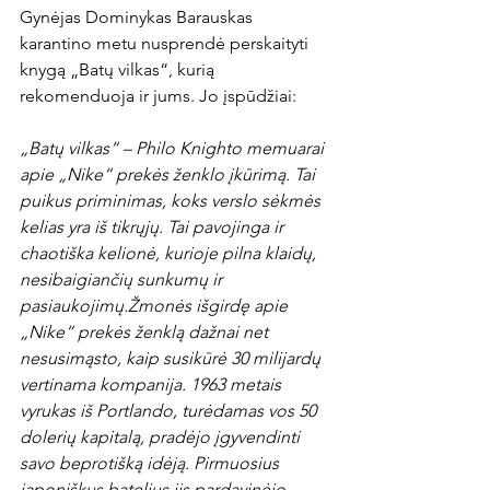
Gynėjas Dominykas Barauskas 
karantino metu nusprendė perskaityti 
knygą „Batų vilkas“, kurią 
rekomenduoja ir jums. Jo įspūdžiai:

„Batų vilkas“ – Philo Knighto memuarai 
apie „Nike“ prekės ženklo įkūrimą. Tai 
puikus priminimas, koks verslo sėkmės 
kelias yra iš tikrųjų. Tai pavojinga ir 
chaotiška kelionė, kurioje pilna klaidų, 
nesibaigiančių sunkumų ir 
pasiaukojimų.
Žmonės išgirdę apie 
„Nike“ prekės ženklą dažnai net 
nesusimąsto, kaip susikūrė 30 
milijardų 
vertinama kompanija. 1963 
metais 
vyrukas iš Portlando, turėdamas vos 50 
dolerių kapi
talą, pradėjo įgyvendinti 
savo beprotišką idėją. Pirmuosius 
japoniškus batelius jis pardavinėjo 