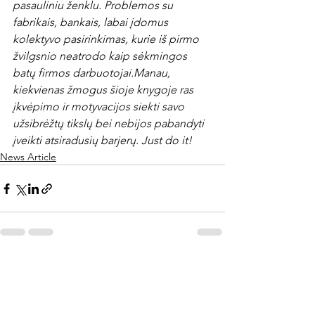
pasauliniu ženklu. Problemos su 
fabrikais, bankais, labai įdomus 
kolektyvo pasirinkimas, kurie iš pirmo 
žvilgsnio neatrodo kaip sėkmingos 
batų firmos darbuotojai.
Manau, 
kiekvienas žmogus šioje knygoje ras 
įkvėpimo ir motyvacijos siekti savo 
užsibrėžtų tikslų bei nebijos pabandyti 
įveikti atsiradusių barjerų. Just do it!
News Article
Rodyti viską
Naujausi įrašai