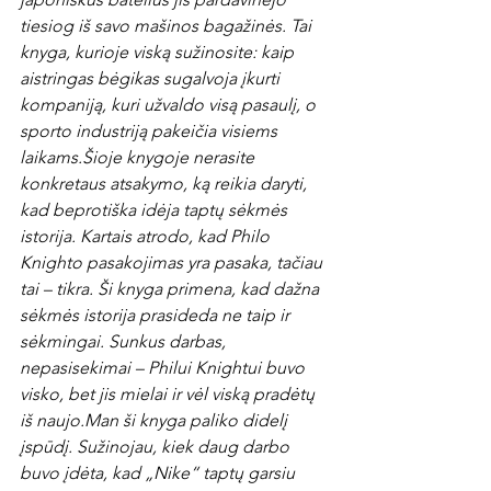
tiesiog iš savo mašinos bagažinės. Tai 
knyga, kurioje viską sužinosite: kaip 
aistringas bėgikas sugalvoja įkurti 
kompaniją, kuri užvaldo visą pasaulį, o 
sporto industriją pakeičia visiems 
laikams.
Šioje knygoje nerasite 
konkretaus atsakymo, ką reikia daryti, 
kad beprotiška idėja taptų sėkmės 
istorija. Kartais atrodo, kad Philo 
Knighto pasakojimas yra pasaka, tačiau 
tai – tikra. Ši knyga primena, kad dažna 
sėkmės istorija prasideda ne taip ir 
sėkmingai. Sunkus darbas, 
nepasisekimai – Philui Knightui buvo 
visko, bet jis mielai ir vėl viską pradėtų 
iš naujo.
Man ši knyga paliko didelį 
įspūdį. Sužinojau, kiek daug darbo 
buvo įdėta, kad „Nike“ taptų garsiu 