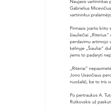
Naujasis vartininkas
Gabrielius Micevičius
vartininkui pralaimėjo.
Pirmasis įvartis krito
šiauliečiai „Riteriu
perdavimu artimojo v
kėlinyje „Šiauliai“ d
jiems to padaryti nep
„Riteriai“ nepasimetė
Jono Usavičiaus perd
nuošalė), be to tris v
Po pertraukos A. Tuta
Rutkovskis už paskuti