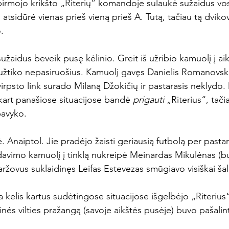
 pirmojo krikšto „Riterių“ komandoje sulaukė sužaidus vos
 atsidūrė vienas prieš vieną prieš A. Tutą, tačiau tą dvik


 sužaidus beveik pusę kėlinio. Greit iš užribio kamuolį į ai
s“ užtiko nepasiruošius. Kamuolį gavęs Danielis Romanovs
irpsto link surado Milaną Džokičių ir pastarasis neklydo.
ukart panašiose situacijose bandė 
prigauti 
„Riterius“, tačia
avyko.

. Anaiptol. Jie pradėjo žaisti geriausią futbolą per pastar
avimo kamuolį į tinklą nukreipė Meinardas Mikulėnas (bu
aržovus suklaidinęs Leifas Estevezas smūgiavo visiškai šali
 kelis kartus sudėtingose situacijose išgelbėjo „Riterius
nės vilties pražangą (savoje aikštės pusėje) buvo pašalinta