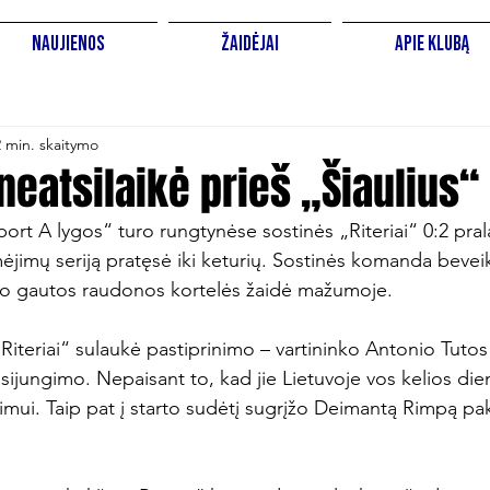
Naujienos
Žaidėjai
Apie Klubą
2 min. skaitymo
 neatsilaikė prieš „Šiaulius“
rt A lygos“ turo rungtynėse sostinės „Riteriai“ 0:2 pral
mėjimų seriją pratęsė iki keturių. Sostinės komanda bevei
io gautos raudonos kortelės žaidė mažumoje.

Riteriai“ sulaukė pastiprinimo – vartininko Antonio Tutos 
ijungimo. Nepaisant to, kad jie Lietuvoje vos kelios die
dimui. Taip pat į starto sudėtį sugrįžo Deimantą Rimpą pa