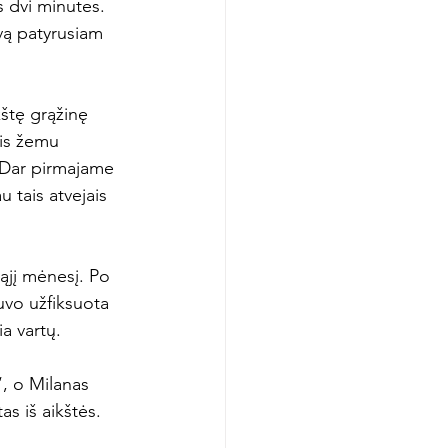
 dvi minutes. 
ovą patyrusiam 
kštę grąžinę 
kis žemu 
 Dar pirmajame 
u tais atvejais 
ąjį mėnesį. Po 
vo užfiksuota 
a vartų.

“, o Milanas 
s iš aikštės.
