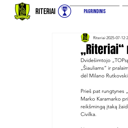
Riteriai
Pagrindinis
Riteriai
2025-07-12
„Riteriai“
Dvidešimtojo „TOPspo
„Šiauliams“ ir pralai
dėl Milano Rutkovsk
Prieš pat rungtynes „
Marko Karamarko pris
reikšmingą įtaką žai
Civilka.
