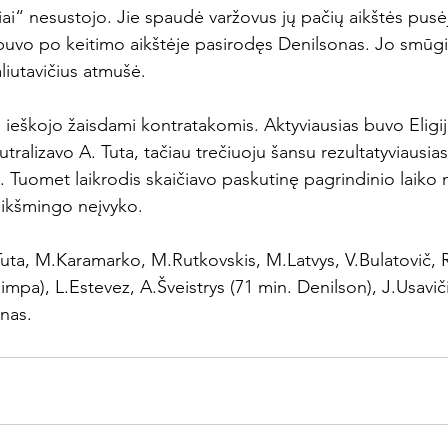
iai“ nesustojo. Jie spaudė varžovus jų pačių aikštės pusėj
 buvo po keitimo aikštėje pasirodęs Denilsonas. Jo smūg
liutavičius atmušė.

ų ieškojo žaisdami kontratakomis. Aktyviausias buvo Eligi
tralizavo A. Tuta, tačiau trečiuoju šansu rezultatyviausia
. Tuomet laikrodis skaičiavo paskutinę pagrindinio laiko 
eikšmingo neįvyko.

Tuta, M.Karamarko, M.Rutkovskis, M.Latvys, V.Bulatovič, R
Rimpa), L.Estevez, A.Šveistrys (71 min. Denilson), J.Usavič
ėnas.