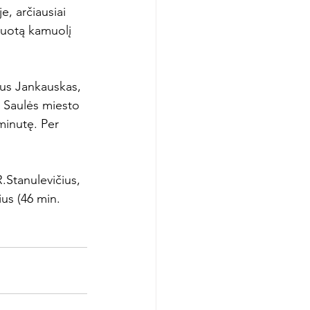
e, arčiausiai 
iuotą kamuolį 
jus Jankauskas, 
s Saulės miesto 
minutę. Per 
.Stanulevičius, 
ius (46 min. 