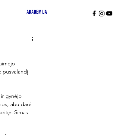
Akademija
aimėjo 
k pusvalandį 
ir gynėjo 
nos, abu darė 
keitęs Simas 