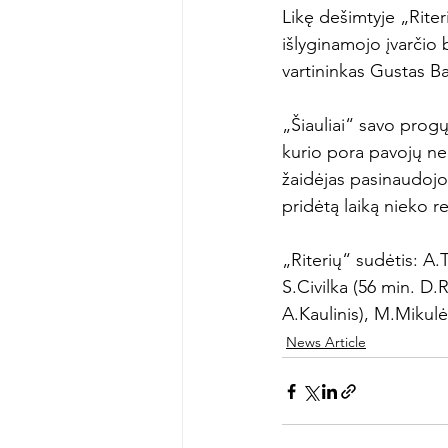
Likę dešimtyje „Riter
išlyginamojo įvarčio
vartininkas Gustas Ba
„Šiauliai“ savo prog
kurio pora pavojų neu
žaidėjas pasinaudojo
pridėtą laiką nieko r
„Riterių“ sudėtis: A.
S.Civilka (56 min. D.
A.Kaulinis), M.Mikul
News Article