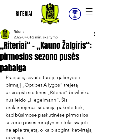
Riteriai
Riteriai
2022-07-01
2 min. skaitymo
„Riteriai“ – „Kauno Žalgiris“:
pirmosios sezono pusės
pabaiga
Praėjusią savaitę turėję galimybę į 
pirmąjį „Optibet A lygos“ trejetą 
užsiropšti sostinės „Riteriai“ beviltiškai 
nusileido „Hegelmann“. Šis 
pralaimėjimas situaciją pakeitė tiek, 
kad būsimose paskutinėse pirmosios 
sezono pusės rungtynėse teks svajoti 
ne apie trejetą, o kaip apginti ketvirtąją 
poziciją.
