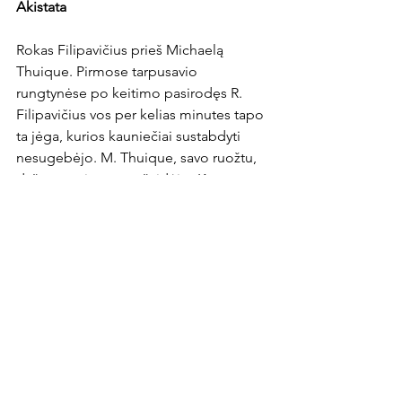
Akistata
Rokas Filipavičius prieš Michaelą 
Thuique. Pirmose tarpusavio 
rungtynėse po keitimo pasirodęs R. 
Filipavičius vos per kelias minutes tapo 
ta jėga, kurios kauniečiai sustabdyti 
nesugebėjo. M. Thuique, savo ruožtu, 
dažnu atveju yra tas žaidėjas Kauno 
komandoje, kurio sustabdyti negali 
varžovai.

Orų prognozė
Nepaisant dar vienos karštos dienos, 
rytojaus vakarą sinoptikai prognozuoja 
kiek vėsesnį. Nuo 28 laipsnių karščio 
dieną termometro stulpelio rodmenys 
turėtų nukristi iki 22 laipsnių. Bus 