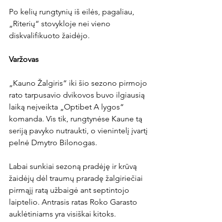
Po kelių rungtynių iš eilės, pagaliau, 
„Riterių“ stovykloje nei vieno 
diskvalifikuoto žaidėjo.

Varžovas
„Kauno Žalgiris“ iki šio sezono pirmojo 
rato tarpusavio dvikovos buvo ilgiausią 
laiką neįveikta „Optibet A lygos“ 
komanda. Vis tik, rungtynėse Kaune tą 
seriją pavyko nutraukti, o vienintelį įvartį 
pelnė Dmytro Bilonogas.

Labai sunkiai sezoną pradėję ir krūvą 
žaidėjų dėl traumų praradę žalgiriečiai 
pirmąjį ratą užbaigė ant septintojo 
laiptelio. Antrasis ratas Roko Garasto 
auklėtiniams yra visiškai kitoks. 