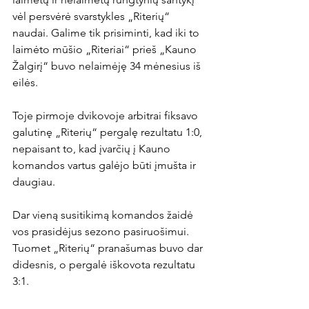
vėl persvėrė svarstykles „Riterių“ 
naudai. Galime tik prisiminti, kad iki to 
laimėto mūšio „Riteriai“ prieš „Kauno 
Žalgirį“ buvo nelaimėję 34 mėnesius iš 
eilės.

Toje pirmoje dvikovoje arbitrai fiksavo 
galutinę „Riterių“ pergalę rezultatu 1:0, 
nepaisant to, kad įvarčių į Kauno 
komandos vartus galėjo būti įmušta ir 
daugiau.

Dar vieną susitikimą komandos žaidė 
vos prasidėjus sezono pasiruošimui. 
Tuomet „Riterių“ pranašumas buvo dar 
didesnis, o pergalė iškovota rezultatu 
3:1.
