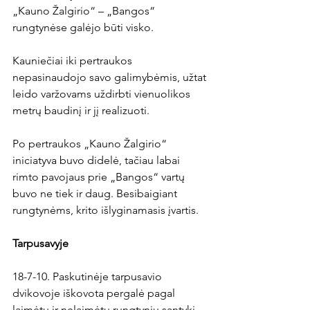
„Kauno Žalgirio“ – „Bangos“ 
rungtynėse galėjo būti visko.

Kauniečiai iki pertraukos 
nepasinaudojo savo galimybėmis, užtat 
leido varžovams uždirbti vienuolikos 
metrų baudinį ir jį realizuoti.

Po pertraukos „Kauno Žalgirio“ 
iniciatyva buvo didelė, tačiau labai 
rimto pavojaus prie „Bangos“ vartų 
buvo ne tiek ir daug. Besibaigiant 
rungtynėms, krito išlyginamasis įvartis.

Tarpusavyje
18-7-10. Paskutinėje tarpusavio 
dvikovoje iškovota pergalė pagal 
laimėtų ir nelaimėtų rungtynių santykį 