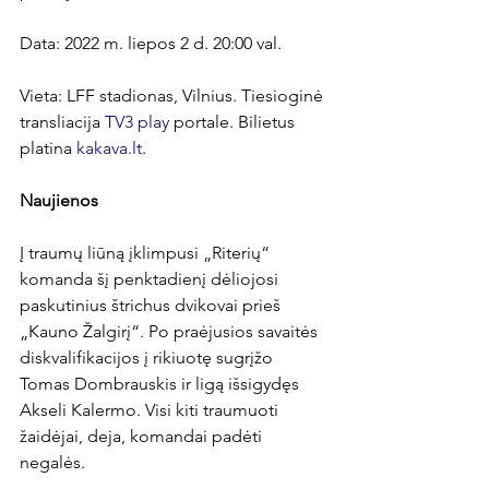
Data: 2022 m. liepos 2 d. 20:00 val.

Vieta: LFF stadionas, Vilnius. Tiesioginė 
transliacija 
TV3 play
 portale. Bilietus 
platina 
kakava.lt
.

Naujienos
Į traumų liūną įklimpusi „Riterių“ 
komanda šį penktadienį dėliojosi 
paskutinius štrichus dvikovai prieš 
„Kauno Žalgirį“. Po praėjusios savaitės 
diskvalifikacijos į rikiuotę sugrįžo 
Tomas Dombrauskis ir ligą išsigydęs 
Akseli Kalermo. Visi kiti traumuoti 
žaidėjai, deja, komandai padėti 
negalės.
