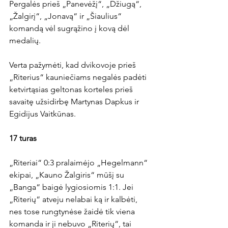
Pergalės prieš „Panevėžį“, „Džiugą“, 
„Žalgirį“, „Jonavą“ ir „Šiaulius“ 
komandą vėl sugrąžino į kovą dėl 
medalių.

Verta pažymėti, kad dvikovoje prieš 
„Riterius“ kauniečiams negalės padėti 
ketvirtąsias geltonas korteles prieš 
savaitę užsidirbę Martynas Dapkus ir 
Egidijus Vaitkūnas.

17 turas
„Riteriai“ 0:3 pralaimėjo „Hegelmann“ 
ekipai, „Kauno Žalgiris“ mūšį su 
„Banga“ baigė lygiosiomis 1:1. Jei 
„Riterių“ atveju nelabai ką ir kalbėti, 
nes tose rungtynėse žaidė tik viena 
komanda ir ji nebuvo „Riterių“, tai 